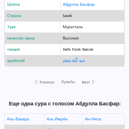
Шейха
Абдулла Басфар
Страна
Saudi
Type
Муратталь
качество звука
Высокая
riwayat
Hafs from 'Aasim
арабский
عبد الله بصفر
ЛукмАн
Previous
Next
Еще одна сура с голосом Абдулла Басфар:
Аль-Бакара
Аль ИмрАн
Ан-Ниса