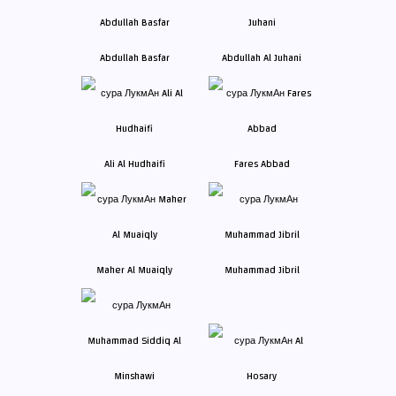
Abdullah Basfar
Abdullah Al Juhani
Ali Al Hudhaifi
Fares Abbad
Maher Al Muaiqly
Muhammad Jibril