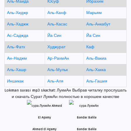
Аль-Маида
Юсуф
Ибрахим
Аль-Хиджр
Аль-Кахф
Марьям
Аль-Хаджж
Аль-Касас
Аль-Анкабут
Ас-Саджда
Йа Син
Йа Син
Аль-Фатх
Худжурат
Каф
Ан-Наджм
Ар-РахмАн
Аль-Вакиа
Аль-Хашр
Аль-Мульк
Аль-Хакка
Иншикак
Аль-Аля
Аль-Гашия
Lokman surasi mp3 skachat: ЛукмАн Выбрав читалку прослушать
и скачать Сурат ЛукмАн полностью в хорошем качестве
Ahmed El Agamy
Bandar Balila