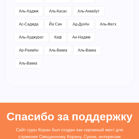
Аль-Хаджж
Аль-Касас
Аль-Анкабут
Ас-Саджда
Йа Син
Ад-ДухАн
Аль-Фатх
Аль-Худжурат
Каф
Ан-Наджм
Ар-РахмАн
Аль-Вакиа
Аль-Вакиа
Аль-Вакиа
Спасибо за поддержку
Сайт суры Коран был создан как скромный жест для
служения Священному Корану, Сунне, интересам