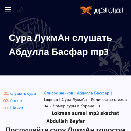
🌙
Сура ЛукмАн слушать
Абдулла Басфар mp3
Список шейхов
|
Абдулла Басфар
|
слушать сура
Luqman | Сура ЛукмАн - Количество стихов
более
34 - Номер суры в Коране: 31 .
Шейхи
Lokman surasi mp3 skachat
Abdullah Başfar
Послушайте суру ЛукмАн голосом