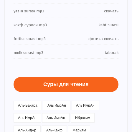
yasin surasi mp3
скачать
кахф сураси mp3
kahf surasi
fotiha surasi mp3
фотиха скачать
mulk surasi mp3
taborak
Суры для чтения
Аль-Бакара
Аль ИмрАн
Аль ИмрАн
Аль ИмрАн
Аль ИмрАн
Ибрахим
Аль-Хиджр
Аль-Кахф
Марьям