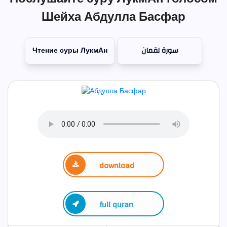
Шейха Абдулла Басфар
Чтение суры ЛукмАн
سورة لقمان
download
full quran