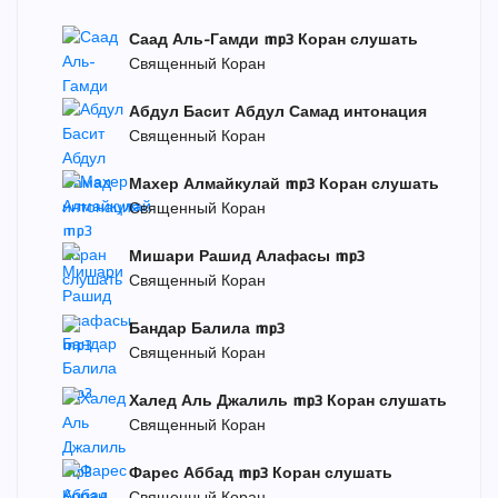
Саад Аль-Гамди mp3 Коран слушать
Священный Коран
Абдул Басит Абдул Самад интонация
Священный Коран
Махер Алмайкулай mp3 Коран слушать
Священный Коран
Мишари Рашид Алафасы mp3
Священный Коран
Бандар Балила mp3
Священный Коран
Халед Аль Джалиль mp3 Коран слушать
Священный Коран
Фарес Аббад mp3 Коран слушать