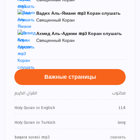
Священный Коран
Вадих Аль-Ямани mp3 Коран слушать
Священный Коран
Ахмед Аль-Аджми mp3 Коран слушать
Священный Коран
Важные страницы
مكتوب
القرآن الكريم
Holy Quran in English
114
Holy Quran in Turkish
lang
baqara surasi mp3
скачать