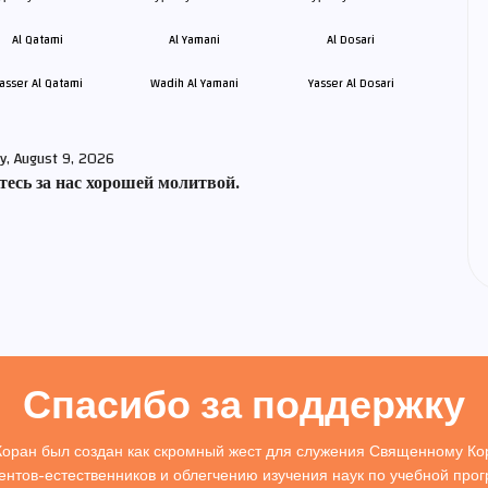
asser Al Qatami
Wadih Al Yamani
Yasser Al Dosari
y, August 9, 2026
есь за нас хорошей молитвой.
Спасибо за поддержку
Коран был создан как скромный жест для служения Священному Кор
ентов-естественников и облегчению изучения наук по учебной про