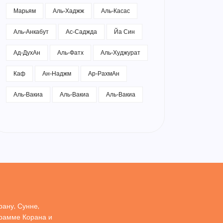
Марьям
Аль-Хаджж
Аль-Касас
Аль-Анкабут
Ас-Саджда
Йа Син
Ад-ДухАн
Аль-Фатх
Аль-Худжурат
Каф
Ан-Наджм
Ар-РахмАн
Аль-Вакиа
Аль-Вакиа
Аль-Вакиа
ану, Сунне,
грамме Корана и