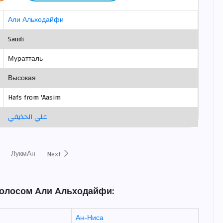
Али Альходайфи
Saudi
Муратталь
Высокая
Hafs from 'Aasim
علي الحذيفي
ЛукмАн
Next
голосом Али Альходайфи:
Ан-Ниса