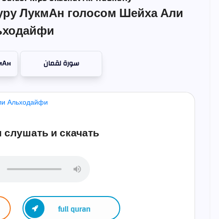
уру ЛукмАн голосом Шейха Али
ьходайфи
мАн
سورة لقمان
 слушать и скачать
full quran