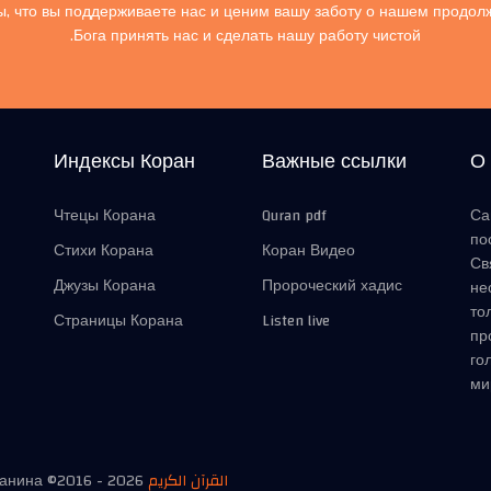
, что вы поддерживаете нас и ценим вашу заботу о нашем продол
Бога принять нас и сделать нашу работу чистой.
Индексы Коран
Важные ссылки
О
Чтецы Корана
Quran pdf
Са
по
Стихи Корана
Коран Видео
Св
Джузы Корана
Пророческий хадис
не
то
Страницы Корана
Listen live
пр
го
ми
манина ©2016 -
2026
القرآن الكريم