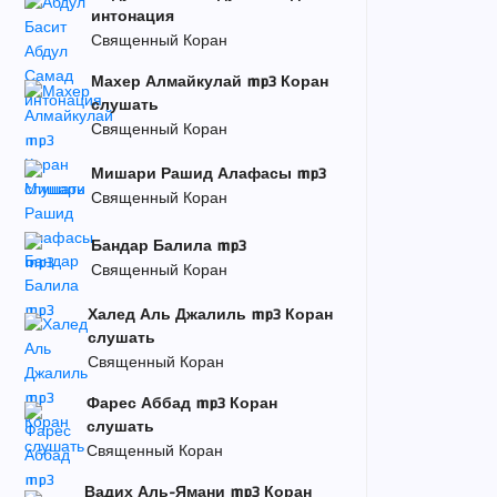
интонация
Священный Коран
Махер Алмайкулай mp3 Коран
слушать
Священный Коран
Мишари Рашид Алафасы mp3
Священный Коран
Бандар Балила mp3
Священный Коран
Халед Аль Джалиль mp3 Коран
слушать
Священный Коран
Фарес Аббад mp3 Коран
слушать
Священный Коран
Вадих Аль-Ямани mp3 Коран