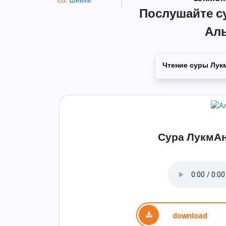
Шейхи
Послушайте с
Ал
Чтение суры Лук
Сура ЛукмАн
download