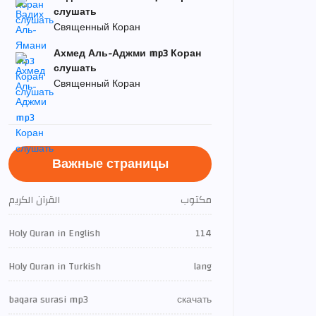
слушать
Священный Коран
Ахмед Аль-Аджми mp3 Коран
слушать
Священный Коран
Важные страницы
مكتوب
القرآن الكريم
Holy Quran in English
114
Holy Quran in Turkish
lang
baqara surasi mp3
скачать