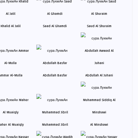
Khalid Al Jalil
Saad Al Ghamdi
Saud Al Shuraim
Ammar Al-Mulla
Abdullah Basfar
Abdullah Al Juhani
aher Al Muaiqly
Muhammad Jibril
Al Minshawi