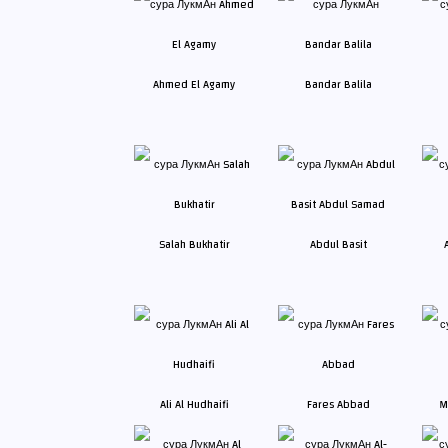
Ahmed El Agamy
Bandar Balila
Salah Bukhatir
Abdul Basit
Ali Al Hudhaifi
Fares Abbad
M