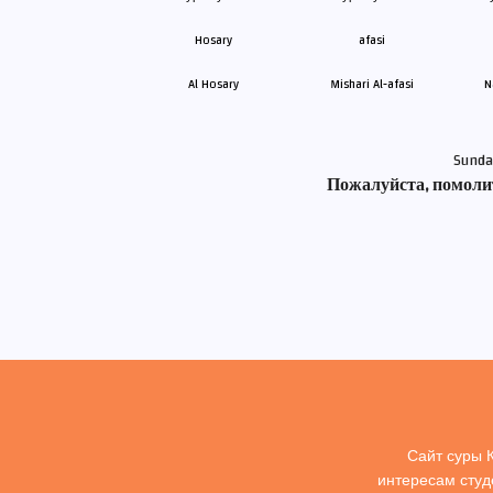
Al Hosary
Mishari Al-afasi
N
Sunda
Пожалуйста, помолит
Сайт суры 
интересам студ