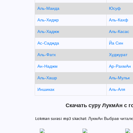
Аль-Маида
Юсуф
Аль-Хиджр
Аль-Кахф
Аль-Хаджж
Аль-Касас
Ас-Саджда
Йа Син
Аль-Фатх
Худжурат
Ан-Наджм
Ар-РахмАн
Аль-Хашр
Аль-Мульк
Иншикак
Аль-Аля
Скачать суру ЛукмАн с г
Lokman surasi mp3 skachat: ЛукмАн Выбрав читал