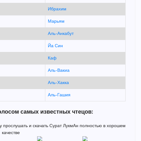
Ибрахим
Марьям
Аль-Анкабут
Йа Син
Каф
Аль-Вакиа
Аль-Хакка
Аль-Гашия
олосом самых известных чтецов:
ку прослушать и скачать Сурат ЛукмАн полностью в хорошем
качестве