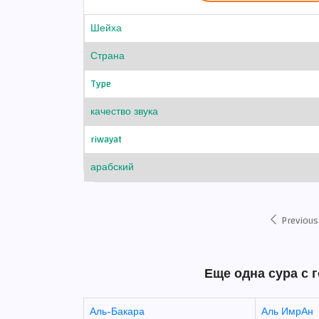
Шейха
Страна
Type
качество звука
riwayat
арабский
Previous
Еще одна сура с 
Аль-Бакара
Аль ИмрАн