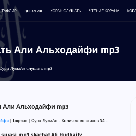
ТАФСИР
QURAN PDF
КОРАН СЛУШАТЬ
ЧТЕНИЕ КОРАНА
КОР
ать Али Альходайфи mp3
Сура ЛукмАн слушать mp3
Ан Али Альходайфи mp3
айфи
| Luqman | Сура ЛукмАн - Количество стихов 34 -
surasi mp3 skachat Ali Hudhaify