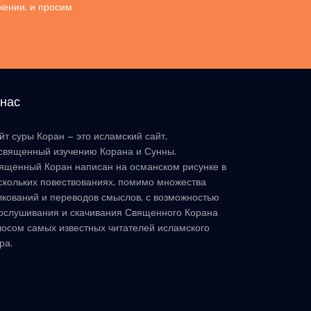
жении, и просим
 нас
йт суры Коран – это исламский сайт,
священный изучению Корана и Сунны.
ященный Коран написан на османском рисунке в
скольких повествованиях, помимо множества
лкований и переводов смыслов, с возможностью
ослушивания и скачивания Священного Корана
лосом самых известных читателей исламского
ра.