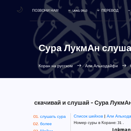
🌙
ПОЗВОНИ НАМ
LANG (RU)
ПЕРЕВОД
Сура ЛукмАн слуш
Коран на русском
Али Альходайфи
скачивай и слушай - Сура Лукм
Список шейхов
|
Али Альход
слушать сура
Номер суры в Коране: 31 .
более
Lokman 