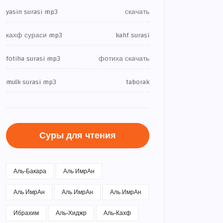
yasin surasi mp3
скачать
кахф сураси mp3
kahf surasi
fotiha surasi mp3
фотиха скачать
mulk surasi mp3
taborak
Суры для чтения
Аль-Бакара
Аль ИмрАн
Аль ИмрАн
Аль ИмрАн
Аль ИмрАн
Ибрахим
Аль-Хиджр
Аль-Кахф