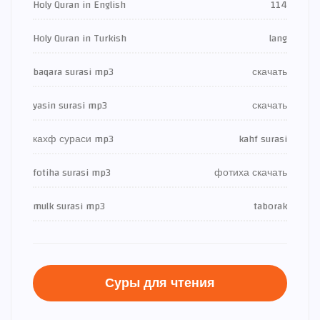
Holy Quran in English
114
Holy Quran in Turkish
lang
baqara surasi mp3
скачать
yasin surasi mp3
скачать
кахф сураси mp3
kahf surasi
fotiha surasi mp3
фотиха скачать
mulk surasi mp3
taborak
Суры для чтения