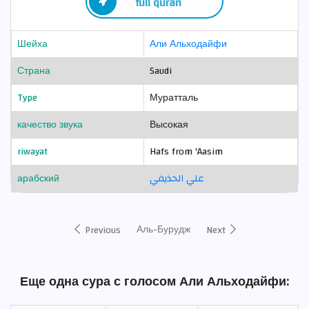
full quran
Шейха
Али Альходайфи
Страна
Saudi
Type
Муратталь
качество звука
Высокая
riwayat
Hafs from 'Aasim
арабский
علي الحذيفي
Аль-Бурудж
Previous
Next
Еще одна сура с голосом Али Альходайфи: