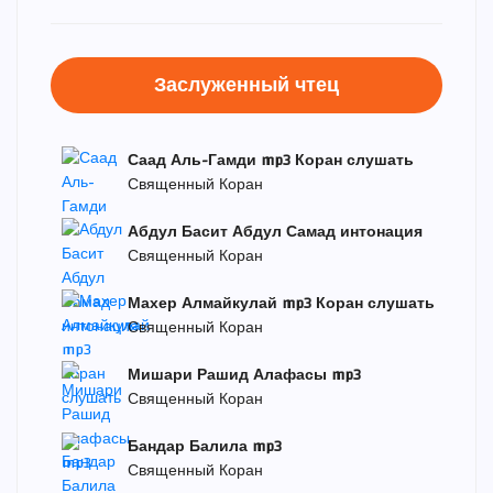
Заслуженный чтец
Саад Аль-Гамди mp3 Коран слушать
Священный Коран
Абдул Басит Абдул Самад интонация
Священный Коран
Махер Алмайкулай mp3 Коран слушать
Священный Коран
Мишари Рашид Алафасы mp3
Священный Коран
Бандар Балила mp3
Священный Коран