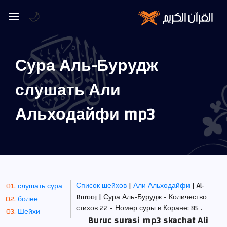
🌙
Сура Аль-Бурудж
слушать Али
Альходайфи mp3
Список шейхов
|
Али Альходайфи
| Al-
слушать сура
Burooj | Сура Аль-Бурудж - Количество
более
стихов 22 - Номер суры в Коране: 85 .
Шейхи
Buruc surasi mp3 skachat Ali