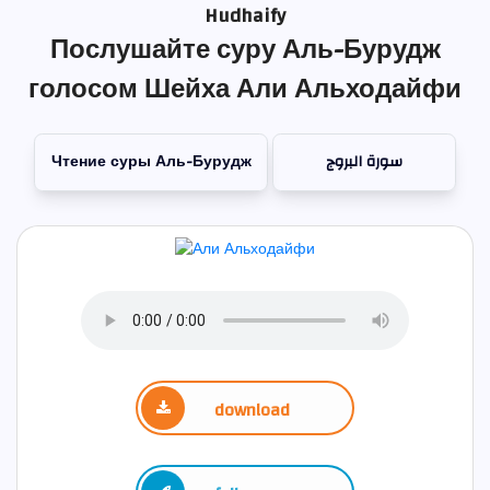
Hudhaify
Послушайте суру Аль-Бурудж
голосом Шейха Али Альходайфи
Чтение суры Аль-Бурудж
سورة البروج
download