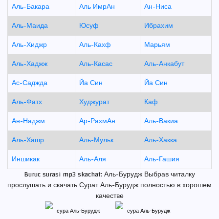
Аль-Бакара
Аль ИмрАн
Ан-Ниса
Аль-Маида
Юсуф
Ибрахим
Аль-Хиджр
Аль-Кахф
Марьям
Аль-Хаджж
Аль-Касас
Аль-Анкабут
Ас-Саджда
Йа Син
Йа Син
Аль-Фатх
Худжурат
Каф
Ан-Наджм
Ар-РахмАн
Аль-Вакиа
Аль-Хашр
Аль-Мульк
Аль-Хакка
Иншикак
Аль-Аля
Аль-Гашия
Buruc surasi mp3 skachat: Аль-Бурудж Выбрав читалку
прослушать и скачать Сурат Аль-Бурудж полностью в хорошем
качестве