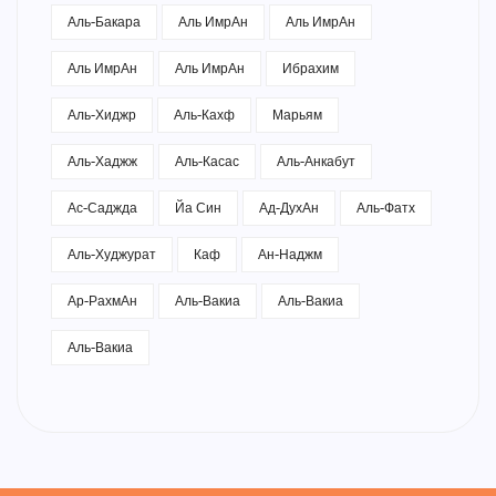
Аль-Бакара
Аль ИмрАн
Аль ИмрАн
Аль ИмрАн
Аль ИмрАн
Ибрахим
Аль-Хиджр
Аль-Кахф
Марьям
Аль-Хаджж
Аль-Касас
Аль-Анкабут
Ас-Саджда
Йа Син
Ад-ДухАн
Аль-Фатх
Аль-Худжурат
Каф
Ан-Наджм
Ар-РахмАн
Аль-Вакиа
Аль-Вакиа
Аль-Вакиа