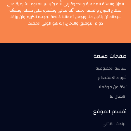
العزيز والسنة المطهرة والدعوة إلى الله وتيسير العلوم الشرعية على
منهاج القرآن والسنة, نحمد الله تعالى ونشكره على فضله, ونسأله
سبحانه أن يتقبل منا ويجعل أعمالنا خالصة لوجهه الكريم وأن يرزقنا
دوام التوفيق والنجاح، إنه هو الولي الحميد.
صفحات مهمة
سياسة الخصوصية
شروط الاستخدام
نبذة عن موقعنا
الاتصال بنا
أقسام الموقع
الباحث القرآني