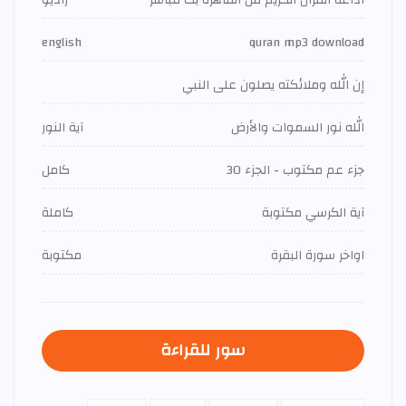
اذاعة القران الكريم من القاهرة بث مباشر
راديو
english
quran mp3 download
إن الله وملائكته يصلون على النبي
الله نور السموات والأرض
آية النور
جزء عم مكتوب - الجزء 30
كامل
آية الكرسي مكتوبة
كاملة
اواخر سورة البقرة
مكتوبة
سور للقراءة