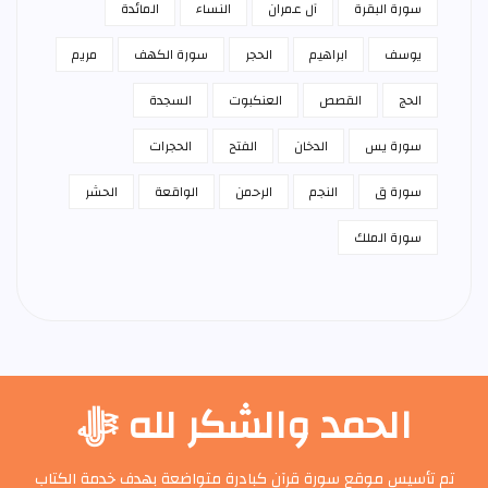
سورة البقرة
آل عمران
النساء
المائدة
يوسف
ابراهيم
الحجر
سورة الكهف
مريم
الحج
القصص
العنكبوت
السجدة
سورة يس
الدخان
الفتح
الحجرات
سورة ق
النجم
الرحمن
الواقعة
الحشر
سورة الملك
الحمد والشكر لله ﷻ
تم تأسيس موقع سورة قرآن كبادرة متواضعة بهدف خدمة الكتاب