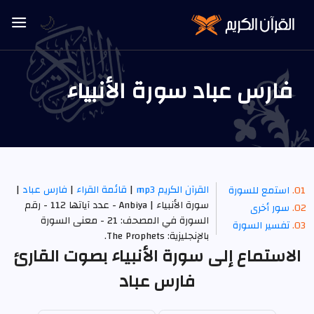
🌙
فارس عباد سورة الأنبياء
القرآن الكريم mp3
|
قائمة القراء
|
فارس عباد
|
استمع للسورة
سورة الأنبياء | Anbiya - عدد آياتها 112 - رقم
سور أخرى
السورة في المصحف: 21 - معنى السورة
تفسير السورة
بالإنجليزية: The Prophets.
الاستماع إلى سورة الأنبياء بصوت القارئ
فارس عباد