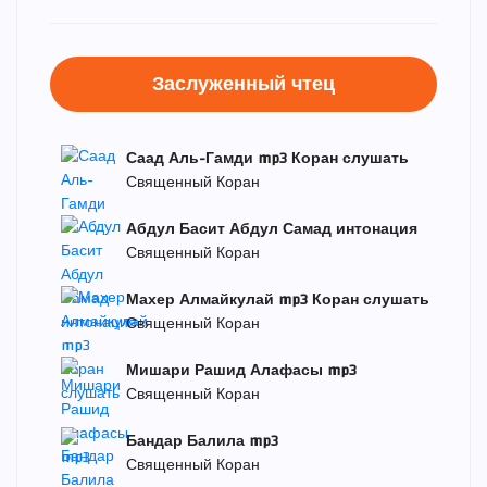
Заслуженный чтец
Саад Аль-Гамди mp3 Коран слушать
Священный Коран
Абдул Басит Абдул Самад интонация
Священный Коран
Махер Алмайкулай mp3 Коран слушать
Священный Коран
Мишари Рашид Алафасы mp3
Священный Коран
Бандар Балила mp3
Священный Коран