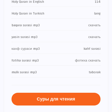
Holy Quran in English
114
Holy Quran in Turkish
lang
baqara surasi mp3
скачать
yasin surasi mp3
скачать
кахф сураси mp3
kahf surasi
fotiha surasi mp3
фотиха скачать
mulk surasi mp3
taborak
Суры для чтения