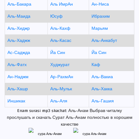
Аль-Бакара
Аль ИмрАн
Ан-Ниса
Аль-Маида
Юсуф
Ибрахим
Аль-Хиджр
Аль-Кахф
Марьям
Аль-Хаджж
Аль-Касас
Аль-Анкабут
Ас-Саджда
Йа Син
Йа Син
Аль-Фатх
Худжурат
Каф
Ан-Наджм
Ар-РахмАн
Аль-Вакиа
Аль-Хашр
Аль-Мульк
Аль-Хакка
Иншикак
Аль-Аля
Аль-Гашия
Enam surasi mp3 skachat: Аль-Анам Выбрав читалку
прослушать и скачать Сурат Аль-Анам полностью в хорошем
качестве