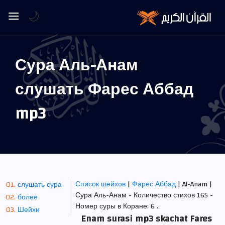
🌙
Сура Аль-Анам
слушать Фарес Аббад
mp3
Список шейхов
|
Фарес Аббад
| Al-Anam |
слушать сура
Сура Аль-Анам - Количество стихов 165 -
более
Номер суры в Коране: 6 .
Шейхи
Enam surasi mp3 skachat Fares