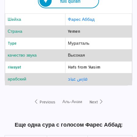
full quran
Шейха
Фарес Аббад
Страна
Yemen
Type
Муратталь
качество звука
Высокая
riwayat
Hafs from 'Aasim
арабский
فارس عباد
Аль-Анам
Previous
Next
Еще одна сура с голосом Фарес Аббад: