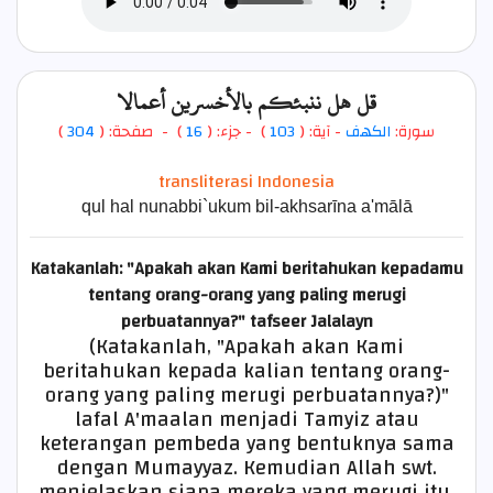
قل هل ننبئكم بالأخسرين أعمالا
)
304
) - صفحة: (
16
- جزء: (
)
103
- آية: (
الكهف
سورة:
transliterasi Indonesia
qul hal nunabbi`ukum bil-akhsarīna a'mālā
Katakanlah: "Apakah akan Kami beritahukan kepadamu
tentang orang-orang yang paling merugi
perbuatannya?"
tafseer Jalalayn
(Katakanlah, "Apakah akan Kami
beritahukan kepada kalian tentang orang-
orang yang paling merugi perbuatannya?)"
lafal A'maalan menjadi Tamyiz atau
keterangan pembeda yang bentuknya sama
dengan Mumayyaz. Kemudian Allah swt.
menjelaskan siapa mereka yang merugi itu,