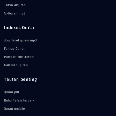
Tafsir Alquran
Al-Koran mp3
Indexes Qur’an
download quran mp3
Fahras Qur’an
Parts of the Qur’an
Halaman Quran
Tautan penting
Quran pdf
Buku Tafsir terbaik
Quran mobile