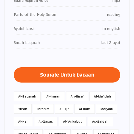
Suara Alquran voice
mp3
Parts of the Holy Quran
reading
Ayatul kursi
in english
Surah baqarah
last 2 ayat
Sourate Untuk bacaan
Al-Baqarah
Al-'Imran
An-Nisa'
Al-Ma'idah
Yusuf
Ibrahim
Al-Hijr
Al-Kahf
Maryam
Al-Hajj
Al-Qasas
Al-'Ankabut
As-Sajdah
surah Ya Sin
Ad-Dukhan
Al-Fath
Al-Hujurat