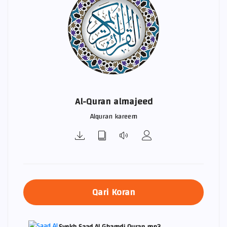
Al-Quran almajeed
Alquran kareem
Qari Koran
Syekh Saad Al Ghamdi Quran mp3