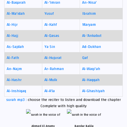
Al-Baqarah
Al-'Imran
An-Nisa'
Al-Ma'idah
Yusuf
Ibrahim
Al-Hijr
Al-Kahf
Maryam
Al-Hajj
Al-Qasas
Al-'Ankabut
As-Sajdah
Ya Sin
Ad-Dukhan
Al-Fath
Al-Hujurat
Qaf
An-Najm
Ar-Rahman
Al-Waqi'ah
Al-Hashr
Al-Mulk
Al-Haqqah
Al-Inshiqaq
Al-A'la
Al-Ghashiyah
surah mp3 :
choose the reciter to listen and download the chapter
Complete with high quality