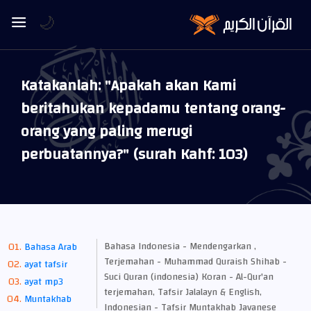
🌙
Katakanlah: "Apakah akan Kami
beritahukan kepadamu tentang orang-
orang yang paling merugi
perbuatannya?" (surah Kahf: 103)
Bahasa Indonesia - Mendengarkan ,
Bahasa Arab
Terjemahan - Muhammad Quraish Shihab -
ayat tafsir
Suci Quran (indonesia) Koran - Al-Qur'an
ayat mp3
terjemahan, Tafsir Jalalayn & English,
Muntakhab
Indonesian - Tafsir Muntakhab Javanese