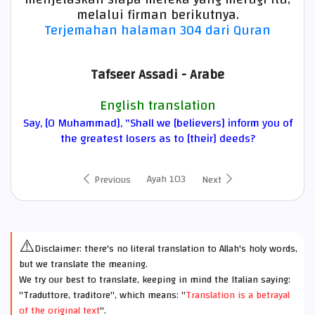
melalui firman berikutnya.
Terjemahan halaman 304 dari Quran
Tafseer Assadi - Arabe
English translation
Say, [O Muhammad], "Shall we [believers] inform you of
the greatest losers as to [their] deeds?
Ayah 103
Previous
Next
⚠️
Disclaimer: there's no literal translation to Allah's holy words,
but we translate the meaning.
We try our best to translate, keeping in mind the Italian saying:
"Traduttore, traditore", which means: "
Translation is a betrayal
of the original text
".