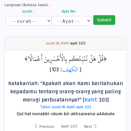
Language (Bahasa Jawa): .
surah :
Ayat No:
Submit
surat Al-Kahf
ayat
103
﴿قُلْ هَلْ نُنَبِّئُكُم بِالْأَخْسَرِينَ أَعْمَالًا﴾
: 103]
الكهف
[
Katakanlah: "Apakah akan Kami beritahukan
kepadamu tentang orang-orang yang paling
merugi perbuatannya?" [
Kahf
: 103]
Tafsir surat Al-Kahf ayat 103
Qul hal nunabbi-okum bil-akhsareena aAAmala
Ayah 103
Previous
Next