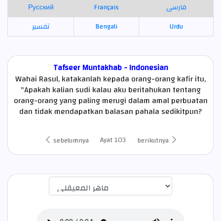
Русский
Français
فارسی
تفسير
Bengali
Urdu
Tafseer Muntakhab - Indonesian
Wahai Rasul, katakanlah kepada orang-orang kafir itu,
"Apakah kalian sudi kalau aku beritahukan tentang
orang-orang yang paling merugi dalam amal perbuatan
dan tidak mendapatkan balasan pahala sedikitpun?
Ayat 103
sebelumnya
berikutnya
اختيار قارئ الآية