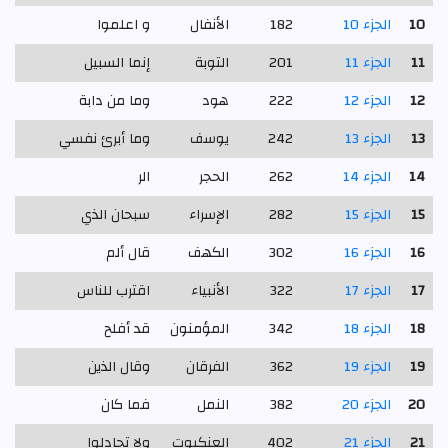
10
الجزء 10
182
الأنفال
و اعلموا
11
الجزء 11
201
التوبة
إنما السبيل
12
الجزء 12
222
هود
وما من دابة
13
الجزء 13
242
يوسف
وما أبرئ نفسي
14
الجزء 14
262
الحجر
الر
15
الجزء 15
282
الإسراء
سبحان الذي
16
الجزء 16
302
الكهف
قال ألم
17
الجزء 17
322
الأنبياء
اقترب للناس
18
الجزء 18
342
المؤمنون
قد أفلح
19
الجزء 19
362
الفرقان
وقال الذين
20
الجزء 20
382
النمل
فما كان
21
الجزء 21
402
العنكبوت
ولا تجادلوا