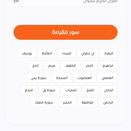
القرآن الكريم للجوال
pdf
سور للقراءة
البقرة
آل عمران
النساء
المائدة
يوسف
ابراهيم
الحجر
الكهف
مريم
الحج
القصص
العنكبوت
السجدة
سورة يس
الدخان
الفتح
الحجرات
سورة ق
النجم
الرحمن
الواقعة
الحشر
سورة الملك