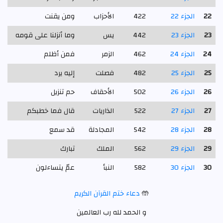
22
الجزء 22
422
الأحزاب
ومن يقنت
23
الجزء 23
442
يس
وما أنزلنا على قومه
24
الجزء 24
462
الزمر
فمن أظلم
25
الجزء 25
482
فصلت
إليه يرد
26
الجزء 26
502
الأحقاف
حم تنزيل
27
الجزء 27
522
الذاريات
قال فما خطبكم
28
الجزء 28
542
المجادلة
قد سمع
29
الجزء 29
562
الملك
تبارك
30
الجزء 30
582
النبأ
عمّ يتساءلون
🤲
دعاء ختم القرآن الكريم
و الحمد لله رب العالمين