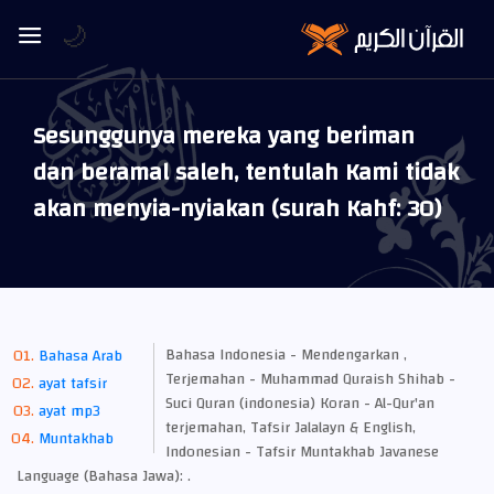
🌙
Sesunggunya mereka yang beriman
dan beramal saleh, tentulah Kami tidak
akan menyia-nyiakan (surah Kahf: 30)
Bahasa Indonesia - Mendengarkan ,
Bahasa Arab
Terjemahan - Muhammad Quraish Shihab -
ayat tafsir
Suci Quran (indonesia) Koran - Al-Qur'an
ayat mp3
terjemahan, Tafsir Jalalayn & English,
Muntakhab
Indonesian - Tafsir Muntakhab Javanese
Language (Bahasa Jawa): .