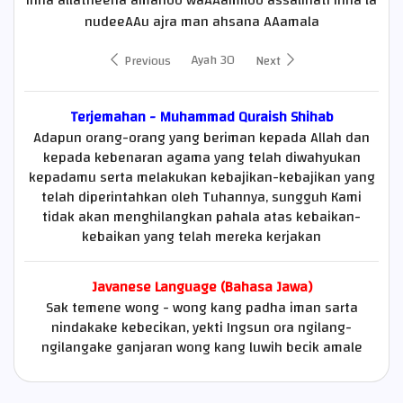
Inna allatheena amanoo waAAamiloo assalihati inna la
nudeeAAu ajra man ahsana AAamala
Ayah 30
Previous
Next
Terjemahan - Muhammad Quraish Shihab
Adapun orang-orang yang beriman kepada Allah dan
kepada kebenaran agama yang telah diwahyukan
kepadamu serta melakukan kebajikan-kebajikan yang
telah diperintahkan oleh Tuhannya, sungguh Kami
tidak akan menghilangkan pahala atas kebaikan-
kebaikan yang telah mereka kerjakan
Javanese Language (Bahasa Jawa)
Sak temene wong - wong kang padha iman sarta
nindakake kebecikan, yekti Ingsun ora ngilang-
ngilangake ganjaran wong kang luwih becik amale