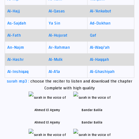
Al-Hajj
Al-Qasas
Al-'Ankabut
As-Sajdah
Ya Sin
Ad-Dukhan
Al-Fath
Al-Hujurat
Qaf
An-Najm
Ar-Rahman
Al-Waqi'ah
Al-Hashr
Al-Mulk
Al-Haqqah
Al-Inshiqaq
Al-A'la
Al-Ghashiyah
surah mp3 :
choose the reciter to listen and download the chapter
Complete with high quality
Ahmed El Agamy
Bandar Balila