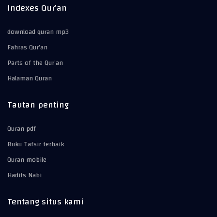
Indexes Qur’an
download quran mp3
Fahras Qur’an
Parts of the Qur’an
Halaman Quran
Tautan penting
Quran pdf
Buku Tafsir terbaik
Quran mobile
Hadits Nabi
Tentang situs kami