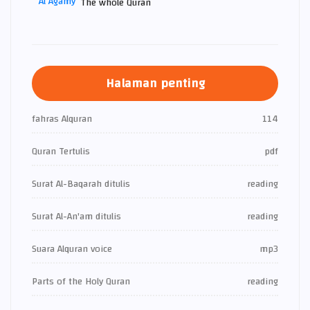
The whole Quran
Halaman penting
fahras Alquran
114
Quran Tertulis
pdf
Surat Al-Baqarah ditulis
reading
Surat Al-An'am ditulis
reading
Suara Alquran voice
mp3
Parts of the Holy Quran
reading