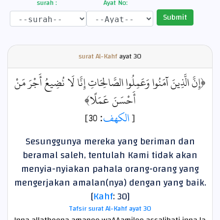
surah :
Ayat No:
Submit
surat Al-Kahf
ayat
30
﴿إِنَّ الَّذِينَ آمَنُوا وَعَمِلُوا الصَّالِحَاتِ إِنَّا لَا نُضِيعُ أَجْرَ مَنْ
أَحْسَنَ عَمَلًا﴾
: 30]
الكهف
[
Sesunggunya mereka yang beriman dan
beramal saleh, tentulah Kami tidak akan
menyia-nyiakan pahala orang-orang yang
mengerjakan amalan(nya) dengan yang baik.
[
Kahf
: 30]
Tafsir surat Al-Kahf ayat 30