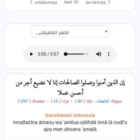
Ayat 30
sebelumnya
berikutnya
اختيار قارئ الآية
إن الذين آمنوا وعملوا الصالحات إنا لا نضيع أجر من
أحسن عملا
)
297
) - صفحة: (
15
- جزء: (
)
30
- آية: (
الكهف
سورة:
transliterasi Indonesia
innallażīna āmanụ wa 'amiluṣ-ṣāliḥāti innā lā nuḍī'u
ajra man aḥsana 'amalā