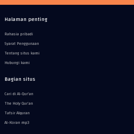
Halaman penting
Rahasia pribadi
Syarat Penggunaan
Tentang situs kami
Hubungi kami
Bagian situs
Cari di Al-Qur'an
The Holy Qur’an
Tafsir Alquran
Al-Koran mp3