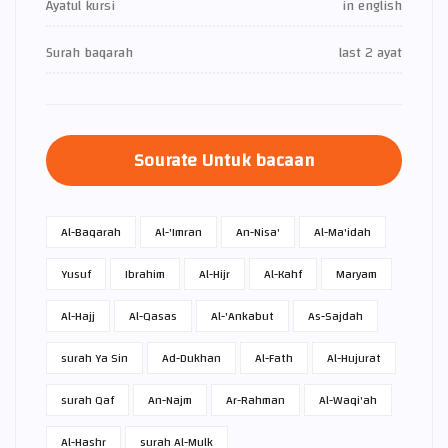
Ayatul kursi
in english
Surah baqarah
last 2 ayat
Sourate Untuk bacaan
Al-Baqarah
Al-'Imran
An-Nisa'
Al-Ma'idah
Yusuf
Ibrahim
Al-Hijr
Al-Kahf
Maryam
Al-Hajj
Al-Qasas
Al-'Ankabut
As-Sajdah
surah Ya Sin
Ad-Dukhan
Al-Fath
Al-Hujurat
surah Qaf
An-Najm
Ar-Rahman
Al-Waqi'ah
Al-Hashr
surah Al-Mulk