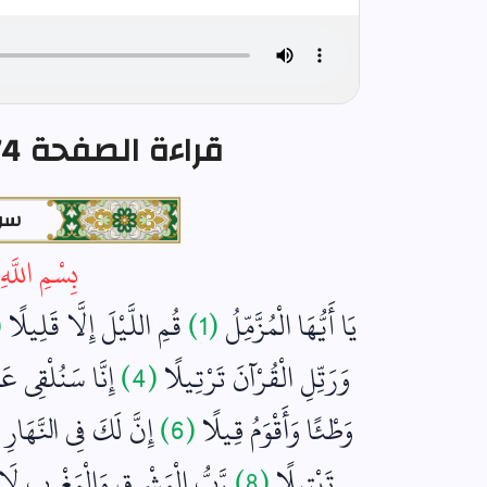
قراءة الصفحة 574 من القرآن مكتوبة
سور
بِسْمِ اللَّه
يَا أَيُّهَا الْمُزَّمِّلُ
(1)
قُمِ اللَّيْلَ إِلَّا قَلِيلًا
)
وَرَتِّلِ الْقُرْآنَ تَرْتِيلًا
(4)
إِنَّا سَنُلْقِي عَ
وَطْئًا وَأَقْوَمُ قِيلًا
(6)
إِنَّ لَكَ فِي النَّهَار
تَبْتِيلًا
(8)
رَّبُّ الْمَشْرِقِ وَالْمَغْرِبِ لَا إِ