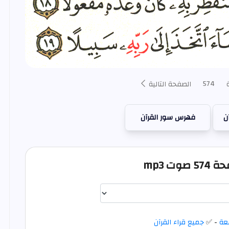
574
الصفحة التالية
ن
فهرس سور القرآن
وت mp3
عة
- ✅
جميع قراء القرآن