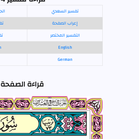
تفسير السعدي
الج
إعراب الصفحة
تف
التفسير المختصر
تف
n
English
German
قراءة الصفحة 574 مصحف التجويد