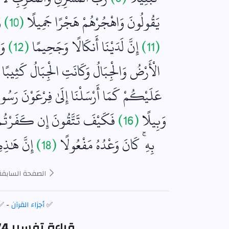
يَقُولُونَ وَاهْجُرْهُمْ هَجْرًا جَمِيلًا
(10)
و
(11)
إِنَّ لَدَيْنَا أَنكَالًا وَجَحِيمًا
(12)
وَ
الْأَرْضُ وَالْجِبَالُ وَكَانَتِ الْجِبَالُ كَثِيبًا 
عَلَيْكُمْ كَمَا أَرْسَلْنَا إِلَىٰ فِرْعَوْنَ رَسُو
وَبِيلًا
(16)
فَكَيْفَ تَتَّقُونَ إِن كَفَرْتُمْ يَ
بِهِ ۚ كَانَ وَعْدُهُ مَفْعُولًا
(18)
إِنَّ هَٰذِه
الصفحة السابقة
✅
أجزاء القرآن
- ✅
قراءة تفسير 574 من القرآن مكتوبة