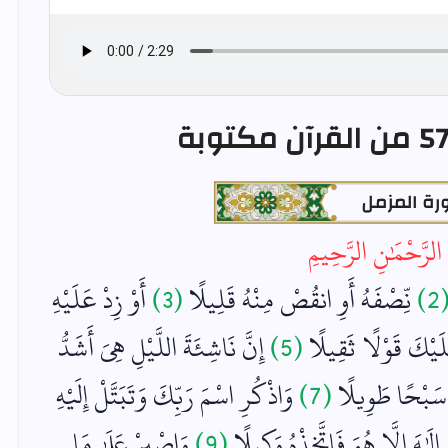
ة المزمل
ِ الرَّحْمَٰنِ الرَّحِيمِ
(2
نِّصْفَهُ أَوِ انقُصْ مِنْهُ قَلِيلًا
(3)
أَوْ زِدْ عَلَيْهِ
لَيْكَ قَوْلًا ثَقِيلًا
(5)
إِنَّ نَاشِئَةَ اللَّيْلِ هِيَ أَشَدُّ
ِ سَبْحًا طَوِيلًا
(7)
وَاذْكُرِ اسْمَ رَبِّكَ وَتَبَتَّلْ إِلَيْهِ
لَٰهَ إِلَّا هُوَ فَاتَّخِذْهُ وَكِيلًا
(9)
وَاصْبِرْ عَلَىٰ مَا