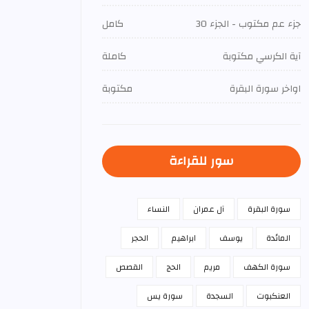
جزء عم مكتوب - الجزء 30
كامل
آية الكرسي مكتوبة
كاملة
اواخر سورة البقرة
مكتوبة
سور للقراءة
سورة البقرة
آل عمران
النساء
المائدة
يوسف
ابراهيم
الحجر
سورة الكهف
مريم
الحج
القصص
العنكبوت
السجدة
سورة يس