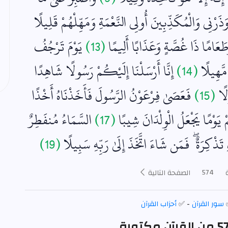
َذَرْنِي وَالْمُكَذِّبِينَ أُولِي النَّعْمَةِ وَمَهِّلْهُمْ قَلِيلًا
طَعَامًا ذَا غُصَّةٍ وَعَذَابًا أَلِيمًا
(13)
يَوْمَ تَرْجُفُ
مَّهِيلًا
(14)
إِنَّا أَرْسَلْنَا إِلَيْكُمْ رَسُولًا شَاهِدًا
لًا
(15)
فَعَصَىٰ فِرْعَوْنُ الرَّسُولَ فَأَخَذْنَاهُ أَخْذًا
وْمًا يَجْعَلُ الْوِلْدَانَ شِيبًا
(17)
السَّمَاءُ مُنفَطِرٌ
ِ تَذْكِرَةٌ ۖ فَمَن شَاءَ اتَّخَذَ إِلَىٰ رَبِّهِ سَبِيلًا
(19)
574
الصفحة التالية
سور القرآن
- ✅
أحزاب القرآن