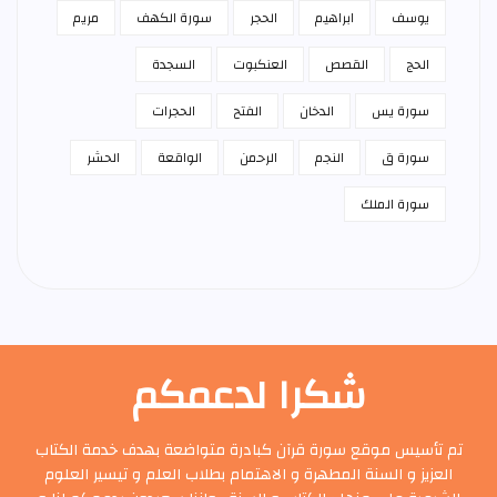
يوسف
ابراهيم
الحجر
سورة الكهف
مريم
الحج
القصص
العنكبوت
السجدة
سورة يس
الدخان
الفتح
الحجرات
سورة ق
النجم
الرحمن
الواقعة
الحشر
سورة الملك
شكرا لدعمكم
تم تأسيس موقع سورة قرآن كبادرة متواضعة بهدف خدمة الكتاب
العزيز و السنة المطهرة و الاهتمام بطلاب العلم و تيسير العلوم