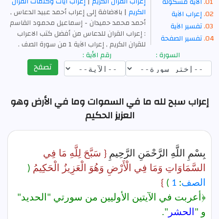
إعراب القرآن الكريم
|
إعراب آيات وكلمات القرآن
الآية مشكولة
الكريم
| بالاضافة إلى إعراب أحمد عبيد الدعاس ,
إعراب الآية
أحمد محمد حمیدان - إسماعیل محمود القاسم
تفسير الآية
: إعراب القران للدعاس من أفضل كتب الاعراب
تفسير الصفحة
للقران الكريم , إعراب الآية 1 من سورة الصف .
السورة :
رقم الأية :
تصفح
إعراب سبح لله ما في السموات وما في الأرض وهو
العزيز الحكيم
بِسْمِ اللَّهِ الرَّحْمَنِ الرَّحِيمِ
{ سَبَّحَ لِلَّهِ مَا فِي
السَّمَاوَاتِ وَمَا فِي الْأَرْضِ وَهُوَ الْعَزِيزُ الْحَكِيمُ
(
الصف
:
1
)
}
﴿أعربت في الآيتين الأوليين من سورتي "
الحديد
"
و "
الحشر
".