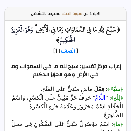
الآية
1 من
سورة الصف
مكتوبة بالتشكيل
﴿ سَبَّحَ لِلَّهِ مَا فِي السَّمَاوَاتِ وَمَا فِي الْأَرْضِ ۖ
وَهُوَ الْعَزِيزُ
الْحَكِيمُ
﴾
[
الصف
: 1]
إعراب مركز تفسير: سبح لله ما في السموات وما
في الأرض وهو العزيز الحكيم
﴿سَبَّحَ﴾
: فِعْلٌ مَاضٍ مَبْنِيٌّ عَلَى الْفَتْحِ.
﴿لِلَّهِ﴾
: "
اللَّامُ
" حَرْفُ جَرٍّ مَبْنِيٌّ عَلَى الْكَسْرِ، وَاسْمُ
الْجَلَالَةِ اسْمٌ مَجْرُورٌ وَعَلَامَةُ جَرِّهِ الْكَسْرَةُ
الظَّاهِرَةُ.
﴿مَا﴾
: اسْمٌ مَوْصُولٌ مَبْنِيٌّ عَلَى السُّكُونِ فِي مَحَلِّ