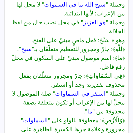
وجملة "
سبح الله ما في السموات
" لا محل لها
من الإعراب؛ لأنها ابتدائية.
وجملة "
هو العزيز
" في محل نصب حال من لفظ
الجلالة.
وهو « سَبَّحَ: فعل ماضٍ مبنيّ على الفتح.
﴿لِلَّهِ﴾:
جارّ ومجرور للتعظيم متعلّقان بـ"
سبح
".
﴿مَا﴾:
اسم موصول مبنيّ على السكون في محلّ
رفع فاعل.
﴿فِي السَّمَاوَاتِ﴾:
جارّ ومجرور متعلّقان بفعل
محذوف تقديره: وجد أو استقر.
وجملة "
استقر في السماوات
" صلة الموصول لا
محلّ لها من الإعراب أو تكون متعلقة بصفة
محذوفة من "
ما
".
﴿وَالْأَرْضِ﴾:
معطوفة بالواو على "
السماوات
"
مجرورة وعلامة جرها الكسرة الظاهرة على