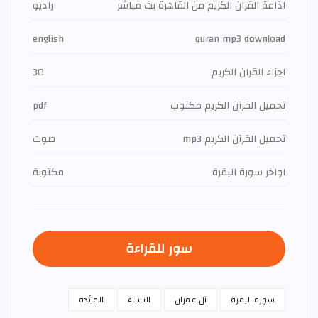
اذاعة القران الكريم من القاهرة بث مباشر
راديو
english
quran mp3 download
اجزاء القران الكريم
30
تحميل القرآن الكريم مكتوب
pdf
تحميل القرآن الكريم mp3
صوت
اواخر سورة البقرة
مكتوبة
سور للقراءة
سورة البقرة
آل عمران
النساء
المائدة