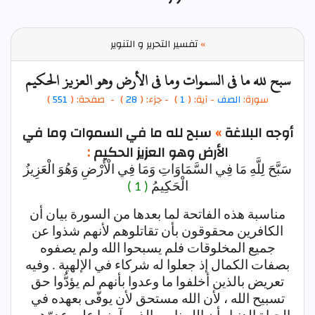
»
تفسير التحرير و التنوير
سبح لله ما في السموات وما في الأرض وهو العزيز الحكيم
سورة:
الصف
- آية: (
1
)
- جزء: (
28
) - صفحة: (
551
)
أوجه البلاغة
»
سبح لله ما في السموات وما في
الأرض وهو العزيز الحكيم
:
سَبَّحَ لِلَّهِ مَا فِي السَّمَاوَاتِ وَمَا فِي الْأَرْضِ وَهُوَ الْعَزِيزُ
الْحَكِيمُ
( 1 )
مناسبة هذه الفاتحة لما بعدها من السورة بيان أن
الكافرين محقوقون بأن تقاتلوهم لأنهم شذوا عن
جميع المخلوقات فلم يسبحوا الله ولم يصفوه
بصفات الكمال إذ جعلوا له شركاء في الإلهية . وفيه
تعريض بالذين أخلفوا ما وعدوا بأنهم لم يؤدُّوا حق
تسبيح الله ، لأن الله مستحق لأن يوفّى بعهده في