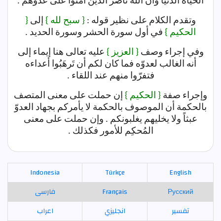
الحياة الدنيا وأن الله ناصر الذين آمنوا على عدوّهم .
وتقدم الكلام على نظير قوله :
{ سبح لله }
إلى
{
الحكيم }
في أول سورة الحشر وسورة الحديد .
وفي إجراء وصف
{ العزيز }
عليه تعالى هنا إيماء إلى
أنه الغالب لعدوّه فما كان لكم أن تَرهَبُوا أعداءه
فتفرّوا منهم عند اللقاء .
وإجراء صفة
{ الحكيم }
إن حملت على معنى المتصف
بالحكمة أن الموصوف بالحكمة لا يأمركم بجهاد العدوّ
عبثاً ولا يخليهم يغلبونكم . وإن حملت على معنى
المُحكِم للأمور فكذلك .
Indonesia
Türkçe
English
Русский
Français
فارسی
تفسير
انجليزي
اعراب