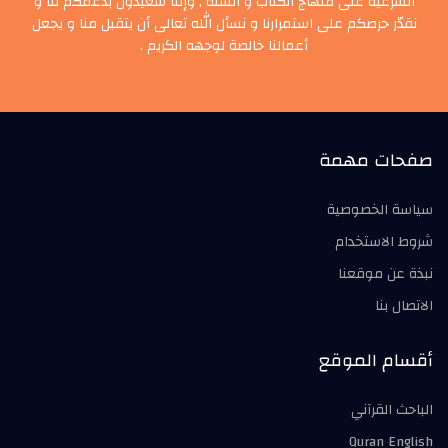
الشرعية على منهاج الكتاب و السنة , وإننا سعيدون بدعمكم لنا و
نقدّر حرصكم على استمرارنا و نسأل الله تعالى أن يتقبل منا و يجعل
أعمالنا خالصة لوجهه الكريم .
صفحات مهمة
سياسة الخصوصية
شروط الاستخدام
نبذة عن موقعنا
الاتصال بنا
أقسام الموقع
الباحث القرآني
Quran English