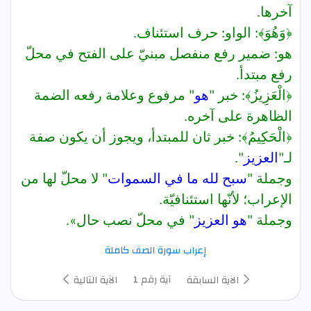
آخرها.
﴿وَهُوَ﴾:
الواو: حرف استئناف.
هو: ضمير رفع منفصل مبنيّ على الفتح في محلّ
رفع مبتدأ.
﴿الْعَزِيزُ﴾:
خبر "
هو
" مرفوع وعلامة رفعه الضمة
الظاهرة على آخره.
﴿الْحَكِيمُ﴾:
خبر ثان للمبتدأ، ويجوز أن يكون صفة
لـ"
العزيز
".
وجملة "
سبح لله ما في السموات
" لا محلّ لها من
الإعراب؛ لأنّها استئنافيّة.
وجملة "
هو العزيز
" في محلّ نصب حال».
إعراب سورة الصف كاملة
آية رقم 1
الآية السابقة
الآية التالية