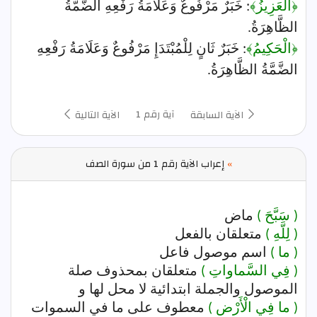
﴿الْعَزِيزُ﴾
: خَبَرٌ مَرْفُوعٌ وَعَلَامَةُ رَفْعِهِ الضَّمَّةُ
الظَّاهِرَةُ.
﴿الْحَكِيمُ﴾
: خَبَرٌ ثَانٍ لِلْمُبْتَدَإِ مَرْفُوعٌ وَعَلَامَةُ رَفْعِهِ
الضَّمَّةُ الظَّاهِرَةُ.
آية رقم 1
الآية السابقة
الآية التالية
»
إعراب الآية رقم 1 من سورة الصف
( سَبَّحَ )
ماض
( لِلَّهِ )
متعلقان بالفعل
( ما )
اسم موصول فاعل
( فِي السَّماواتِ )
متعلقان بمحذوف صلة
الموصول والجملة ابتدائية لا محل لها و
( ما فِي الْأَرْضِ )
معطوف على ما في السموات