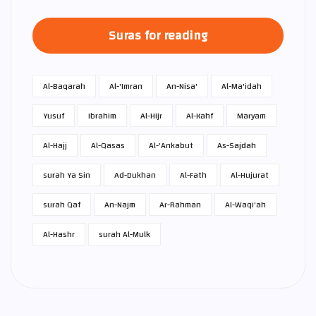
Suras for reading
Al-Baqarah
Al-'Imran
An-Nisa'
Al-Ma'idah
Yusuf
Ibrahim
Al-Hijr
Al-Kahf
Maryam
Al-Hajj
Al-Qasas
Al-'Ankabut
As-Sajdah
surah Ya Sin
Ad-Dukhan
Al-Fath
Al-Hujurat
surah Qaf
An-Najm
Ar-Rahman
Al-Waqi'ah
Al-Hashr
surah Al-Mulk