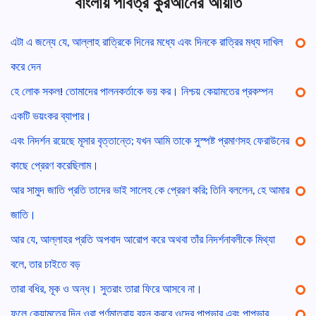
বাংলায় পবিত্র কুরআনের আয়াত
এটা এ জন্যে যে, আল্লাহ রাত্রিকে দিনের মধ্যে এবং দিনকে রাত্রির মধ্য দাখিল
করে দেন
হে লোক সকল! তোমাদের পালনকর্তাকে ভয় কর। নিশ্চয় কেয়ামতের প্রকম্পন
একটি ভয়ংকর ব্যাপার।
এবং নিদর্শন রয়েছে মূসার বৃত্তান্তে; যখন আমি তাকে সুস্পষ্ট প্রমাণসহ ফেরাউনের
কাছে প্রেরণ করেছিলাম।
আর সামুদ জাতি প্রতি তাদের ভাই সালেহ কে প্রেরণ করি; তিনি বললেন, হে আমার
জাতি।
আর যে, আল্লাহর প্রতি অপবাদ আরোপ করে অথবা তাঁর নিদর্শনাবলীকে মিথ্যা
বলে, তার চাইতে বড়
তারা বধির, মূক ও অন্ধ। সুতরাং তারা ফিরে আসবে না।
ফলে কেয়ামতের দিন ওরা পূর্ণমাত্রায় বহন করবে ওদের পাপভার এবং পাপভার