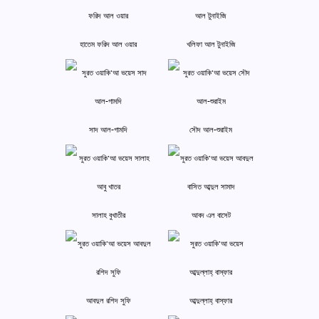
হাতেম ফরিদ আল ওয়ার
খলিফা আল টুনাইজি
সাদ আল-গামদি
সৌদ আল-শুরাইম
সালাহ বুখাতীর
আবদ এল বাসেট
আবদুল রশিদ সুফি
আব্দুল্লাহ্ বাস্‌ফার