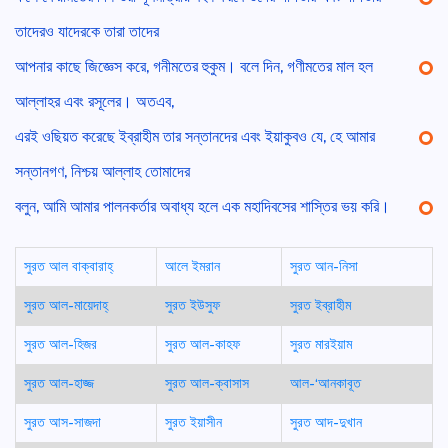
তাদেরও যাদেরকে তারা তাদের
আপনার কাছে জিজ্ঞেস করে, গনীমতের হুকুম। বলে দিন, গণীমতের মাল হল
আল্লাহর এবং রসূলের। অতএব,
এরই ওছিয়ত করেছে ইব্রাহীম তার সন্তানদের এবং ইয়াকুবও যে, হে আমার
সন্তানগণ, নিশ্চয় আল্লাহ তোমাদের
বলুন, আমি আমার পালনকর্তার অবাধ্য হলে এক মহাদিবসের শাস্তির ভয় করি।
সুরত আল বাক্বারাহ্
আলে ইমরান
সুরত আন-নিসা
সুরত আল-মায়েদাহ্
সুরত ইউসুফ
সুরত ইব্রাহীম
সুরত আল-হিজর
সুরত আল-কাহফ
সুরত মারইয়াম
সুরত আল-হাজ্জ
সুরত আল-ক্বাসাস
আল-‘আনকাবূত
সুরত আস-সাজদা
সুরত ইয়াসীন
সুরত আদ-দুখান