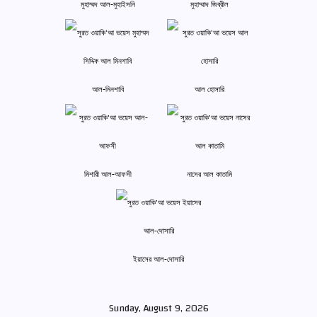
মুহাম্মদ আল-মুহাইসনি
মুহাম্মাদ জিব্রীল
আল-মিনশাবি
আল হোসারি
মিশারী আল-আফসী
নাসের আল কাতামি
ইয়াসের আল-দোসারি
Sunday, August 9, 2026