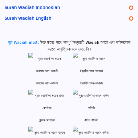
Surah Waqiah Indonesian
Surah Waqiah English
সূরা Waqiah mp3 :
উচ্চ মানের সাথে সম্পূর্ণ অধ্যায়টি Waqiah শুনতে এবং ডাউনলোড
করতে আবৃত্তিকারকে বেছে নিন
আহমেদ আল-আজমি
ইব্রাহীম আল-আখদার
বান্দার বেলাইলা
খালিদ গালিলি