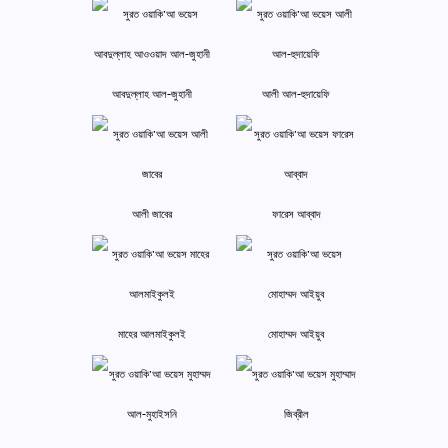
আবদুল্লাহ আল-জুহানী
আলী আল-হুদায়েফি
আলী জাবের
ফারেস আব্বাদ
মাহের আলমাইকুলই
মোহাম্মদ আইয়ুব