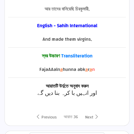
আর তাদের বানিয়েছি চিরকুমারী,
English - Sahih International
And made them virgins,
স্বর উচ্চারণ
Transliteration
FajaAAaln
a
hunna abk
a
r
a
n
আয়াতটি উর্দুতে অনুবাদ করুন
اور انہیں با کرہ بنا دیں گے
আয়াত 36
Previous
Next