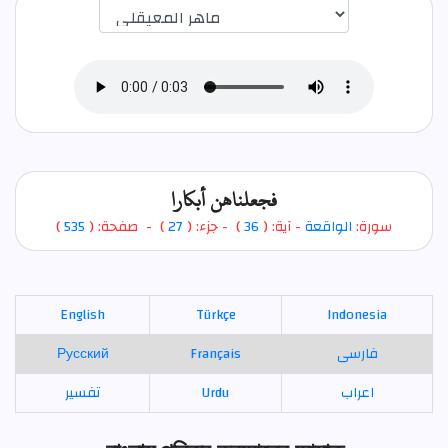
اختيار قارئ الآية
فجعلناهن أبكارا
)
535
) - صفحة: (
27
- جزء: (
)
36
- آية: (
الواقعة
سورة:
English
Türkçe
Indonesia
Русский
Français
فارسی
تفسير
Urdu
اعراب