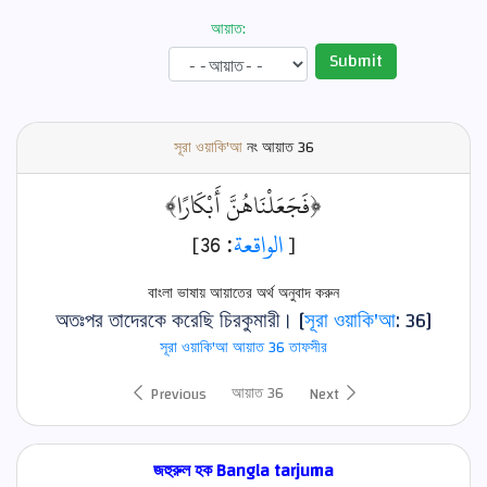
আয়াত:
Submit
সূরা ওয়াকি'আ
নং আয়াত
36
﴿فَجَعَلْنَاهُنَّ أَبْكَارًا﴾
: 36]
الواقعة
[
বাংলা ভাষায় আয়াতের অর্থ অনুবাদ করুন
অতঃপর তাদেরকে করেছি চিরকুমারী। [
সূরা ওয়াকি'আ
: 36]
সূরা ওয়াকি'আ আয়াত 36 তাফসীর
আয়াত 36
Previous
Next
জহুরুল হক Bangla tarjuma