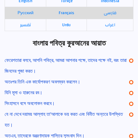
English
Türkçe
Indonesia
Русский
Français
فارسی
تفسير
Urdu
اعراب
বাংলায় পবিত্র কুরআনের আয়াত
ফেরেশতারা বলবে, আপনি পবিত্র, আমরা আপনার পক্ষে, তাদের পক্ষে নই, বরং তারা
জিনদের পূজা করত।
অতঃপর তিনি এক কার্যোপকরণ অবলম্বন করলেন।
যিনি মূসা ও হারুনের রব।
সিংহাসনে বসে অবলোকন করবে।
যে না দেখে দয়াময় আল্লাহ তা’আলাকে ভয় করত এবং বিনীত অন্তরে উপস্থিত
হত।
অতএব, তাদেরকে যন্ত্রণাদায়ক শাস্তির সুসংবাদ দিন।