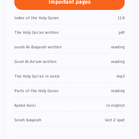
Important pages
Index of the Holy Quran
114
The Holy Qur’an written
pdf
surah Al-Baqarah written
reading
Surat Al-An'am written
reading
The Holy Qur’an in voice
mp3
Parts of the Holy Quran
reading
Ayatul kursi
in english
Surah baqarah
last 2 ayat