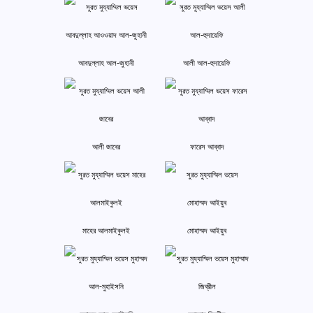
আবদুল্লাহ আল-জুহানী
আলী আল-হুদায়েফি
আলী জাবের
ফারেস আব্বাদ
মাহের আলমাইকুলই
মোহাম্মদ আইয়ুব