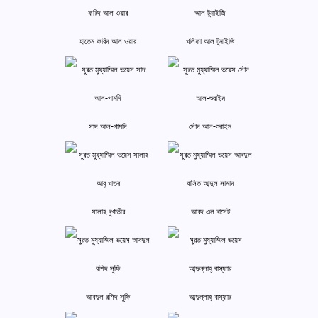
হাতেম ফরিদ আল ওয়ার
খলিফা আল টুনাইজি
সাদ আল-গামদি
সৌদ আল-শুরাইম
সালাহ বুখাতীর
আবদ এল বাসেট
আবদুল রশিদ সুফি
আব্দুল্লাহ্ বাস্‌ফার