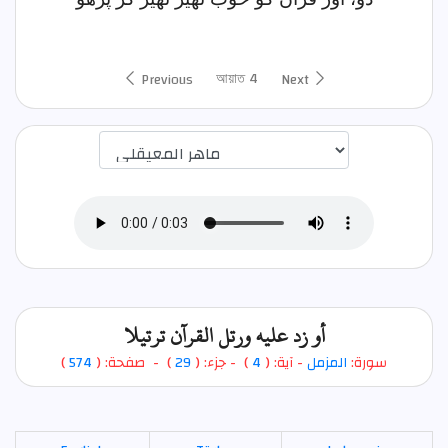
আয়াত 4
Previous
Next
اختيار قارئ الآية
أو زد عليه ورتل القرآن ترتيلا
)
574
) - صفحة: (
29
- جزء: (
)
4
- آية: (
المزمل
سورة: