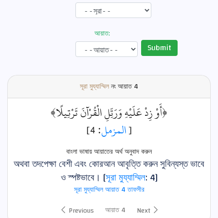
আয়াত:
Submit
সূরা মুয্যাম্মিল
নং আয়াত
4
﴿أَوْ زِدْ عَلَيْهِ وَرَتِّلِ الْقُرْآنَ تَرْتِيلًا﴾
: 4]
المزمل
[
বাংলা ভাষায় আয়াতের অর্থ অনুবাদ করুন
অথবা তদপেক্ষা বেশী এবং কোরআন আবৃত্তি করুন সুবিন্যস্ত ভাবে
ও স্পষ্টভাবে। [
সূরা মুয্যাম্মিল
: 4]
সূরা মুয্যাম্মিল আয়াত 4 তাফসীর
আয়াত 4
Previous
Next