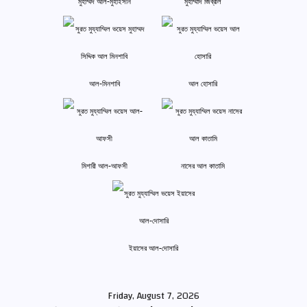
মুহাম্মদ আল-মুহাইসনি
মুহাম্মাদ জিব্রীল
আল-মিনশাবি
আল হোসারি
মিশারী আল-আফসী
নাসের আল কাতামি
ইয়াসের আল-দোসারি
Friday, August 7, 2026