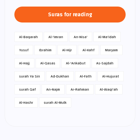
Suras for reading
Al-Baqarah
Al-'Imran
An-Nisa'
Al-Ma'idah
Yusuf
Ibrahim
Al-Hijr
Al-Kahf
Maryam
Al-Hajj
Al-Qasas
Al-'Ankabut
As-Sajdah
surah Ya Sin
Ad-Dukhan
Al-Fath
Al-Hujurat
surah Qaf
An-Najm
Ar-Rahman
Al-Waqi'ah
Al-Hashr
surah Al-Mulk