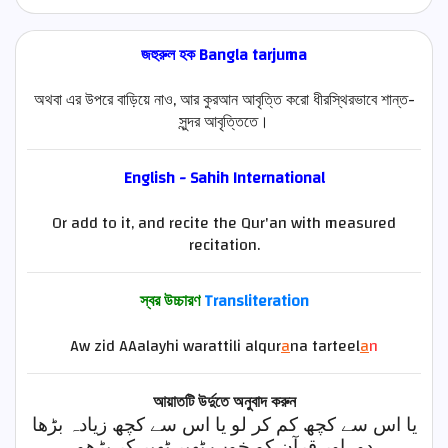
জহুরুল হক Bangla tarjuma
অথবা এর উপরে বাড়িয়ে নাও, আর কুরআন আবৃত্তি করো ধীরস্থিরভাবে শান্ত-
সুন্দর আবৃত্তিতে।
English - Sahih International
Or add to it, and recite the Qur'an with measured
recitation.
স্বর উচ্চারণ
Transliteration
Aw zid AAalayhi warattili alqur
a
na tarteel
a
n
আয়াতটি উর্দুতে অনুবাদ করুন
یا اس سے کچھ کم کر لو یا اس سے کچھ زیادہ بڑھا
دو، اور قرآن کو خوب ٹھیر ٹھیر کر پڑھو