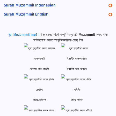
Surah Muzammil Indonesian
Surah Muzammil English
সূরা Muzammil mp3 :
উচ্চ মানের সাথে সম্পূর্ণ অধ্যায়টি Muzammil শুনতে এবং
ডাউনলোড করতে আবৃত্তিকারকে বেছে নিন
আহমেদ আল-আজমি
ইব্রাহীম আল-আখদার
বান্দার বেলাইলা
খালিদ গালিলি