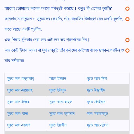
শয়তান তোমাদের অনেক দলকে পথভ্রষ্ট করেছে। তবুও কি তোমরা বুঝনি?
আল্লাহ নভোমন্ডল ও ভূমন্ডলের জ্যোতি, তাঁর জ্যোতির উদাহরণ যেন একটি কুলঙ্গি,
যাতে আছে একটি প্রদীপ,
এবং শিঙ্গায় ফুঁৎকার দেয়া হবে এটা হবে ভয় প্রদর্শনের দিন।
আর কেউ ঈমান আনল না মূসার প্রতি তাঁর কওমের কতিপয় বালক ছাড়া-ফেরাউন ও
তার সর্দারদের
সুরত আল বাক্বারাহ্
আলে ইমরান
সুরত আন-নিসা
সুরত আল-মায়েদাহ্
সুরত ইউসুফ
সুরত ইব্রাহীম
সুরত আল-হিজর
সুরত আল-কাহফ
সুরত মারইয়াম
সুরত আল-হাজ্জ
সুরত আল-ক্বাসাস
আল-‘আনকাবূত
সুরত আস-সাজদা
সুরত ইয়াসীন
সুরত আদ-দুখান