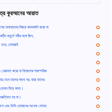
বিত্র কুরআনের আয়াত
লের অবাধ্যতার বিষয়ে কানাকানি করো না
িন মহূর্তে নবীর সঙ্গে ছিল,
ও তবে, তোমরাই
 খেয়ানত করো না নিজেদের পারস্পরিক
থায়; তবে তাদের সাথে নয়, যারা তাদের
া হেলান দিয়ে বসত।
ুনরুত্থিত হব না।
ফল এবং তিনি তোমাদের অনেক গোনাহ