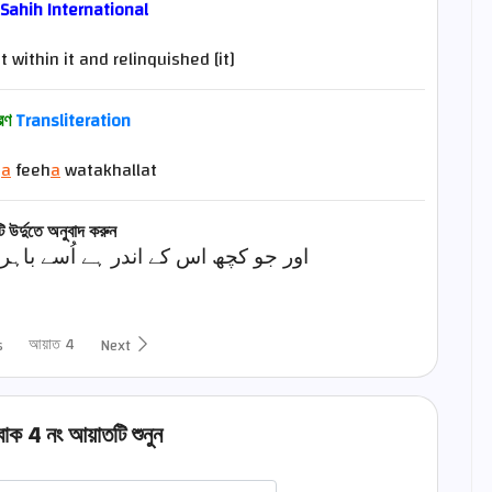
 Sahih International
 within it and relinquished [it]
ারণ
Transliteration
m
a
feeh
a
watakhallat
 উর্দুতে অনুবাদ করুন
اور جو کچھ اس کے اندر ہے اُسے باہر
আয়াত 4
s
Next
বাক 4 নং আয়াতটি শুনুন
اختيار قارئ الآية