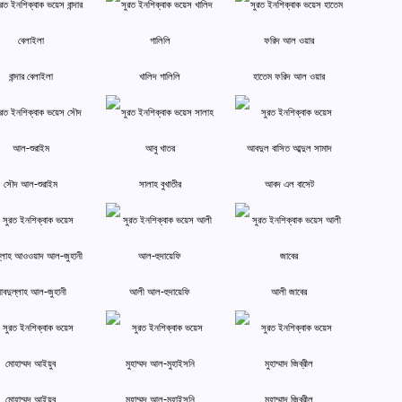
বান্দার বেলাইলা
খালিদ গালিলি
হাতেম ফরিদ আল ওয়ার
সৌদ আল-শুরাইম
সালাহ বুখাতীর
আবদ এল বাসেট
বদুল্লাহ আল-জুহানী
আলী আল-হুদায়েফি
আলী জাবের
মোহাম্মদ আইয়ুব
মুহাম্মদ আল-মুহাইসনি
মুহাম্মাদ জিব্রীল