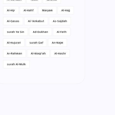
Al-Hijr
Al-Kahf
Maryam
Al-Hajj
Al-Qasas
Al-'Ankabut
As-Sajdah
surah Ya Sin
Ad-Dukhan
Al-Fath
Al-Hujurat
surah Qaf
An-Najm
Ar-Rahman
Al-Waqi'ah
Al-Hashr
surah Al-Mulk