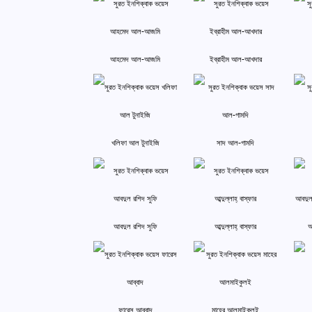
আহমেদ আল-আজমি
ইব্রাহীম আল-আখদার
খলিফা আল টুনাইজি
সাদ আল-গামদি
আবদুল রশিদ সুফি
আব্দুল্লাহ্ বাস্‌ফার
আ
ফারেস আব্বাদ
মাহের আলমাইকুলই