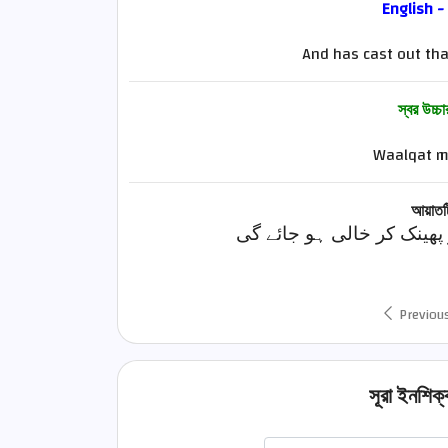
English -
And has cast out that
স্বর উচ্চ
Waalqat 
আয়াতটি
 پھینک کر خالی ہو جائے گی
Previou
সূরা ইনশিক্