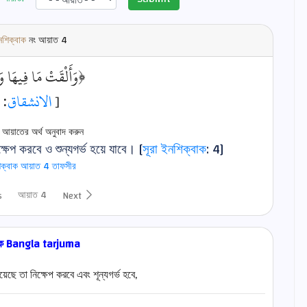
নশিক্বাক
নং আয়াত
4
وَأَلْقَتْ مَا فِيهَا وَ﴾
: 4]
الانشقاق
[
় আয়াতের অর্থ অনুবাদ করুন
ক্ষেপ করবে ও শুন্যগর্ভ হয়ে যাবে। [
সূরা ইনশিক্বাক
: 4]
িক্বাক আয়াত 4 তাফসীর
আয়াত 4
s
Next
হক Bangla tarjuma
ছে তা নিক্ষেপ করবে এবং শূন্যগর্ভ হবে,