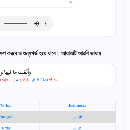
্ষেপ করবে ও শুন্যগর্ভ হয়ে যাবে। আয়াতটি আরবি ভাষায়
وألقت ما فيها 
 جزء: (
)
4
- آية: (
الانشقاق
سورة:
Türkçe
Indonesia
Français
فارسی
Urdu
اعراب