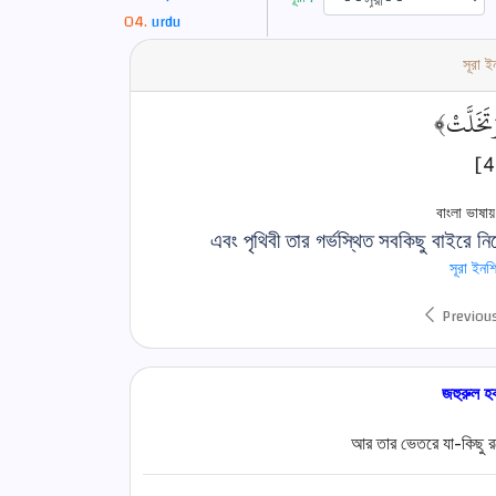
urdu
সূরা ই
﴿تَخَلَّتْ
বাংলা ভাষায
এবং পৃথিবী তার গর্ভস্থিত সবকিছু বাইরে নি
সূরা ইনশ
Previou
জহুরুল 
আর তার ভেতরে যা-কিছু রয়ে