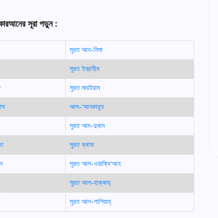
কোরআনের সূরা পড়ুন :
সুরত আন-নিসা
সুরত ইব্রাহীম
ফ
সুরত মারইয়াম
াস
আল-‘আনকাবূত
সুরত আদ-দুখান
াত
সুরত ক্বাফ
ন
সুরত আল-ওয়াক্বি‘আহ
সুরত আল-হাক্কাহ্
া
সুরত আল-গাশিয়াহ্