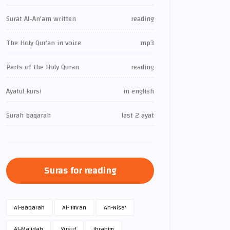
Surat Al-An'am written
reading
The Holy Qur’an in voice
mp3
Parts of the Holy Quran
reading
Ayatul kursi
in english
Surah baqarah
last 2 ayat
Suras for reading
Al-Baqarah
Al-'Imran
An-Nisa'
Al-Ma'idah
Yusuf
Ibrahim