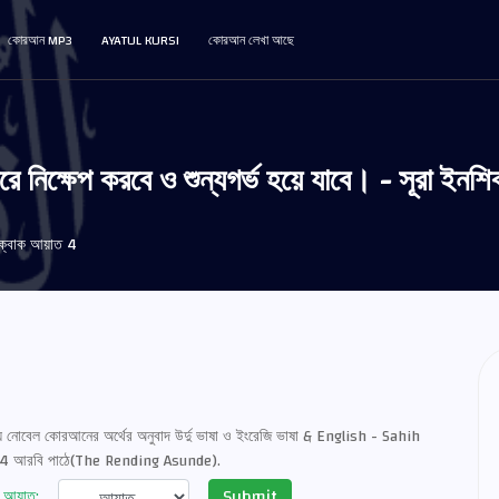
কোরআন MP3
AYATUL KURSI
কোরআন লেখা আছে
ইরে নিক্ষেপ করবে ও শুন্যগর্ভ হয়ে যাবে। - সূরা ইনশ
ক্বাক আয়াত 4
নোবেল কোরআনের অর্থের অনুবাদ উর্দু ভাষা ও ইংরেজি ভাষা & English - Sahih
াত 4 আরবি পাঠে(The Rending Asunde).
Submit
আয়াত: