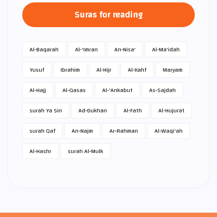
Suras for reading
Al-Baqarah
Al-'Imran
An-Nisa'
Al-Ma'idah
Yusuf
Ibrahim
Al-Hijr
Al-Kahf
Maryam
Al-Hajj
Al-Qasas
Al-'Ankabut
As-Sajdah
surah Ya Sin
Ad-Dukhan
Al-Fath
Al-Hujurat
surah Qaf
An-Najm
Ar-Rahman
Al-Waqi'ah
Al-Hashr
surah Al-Mulk