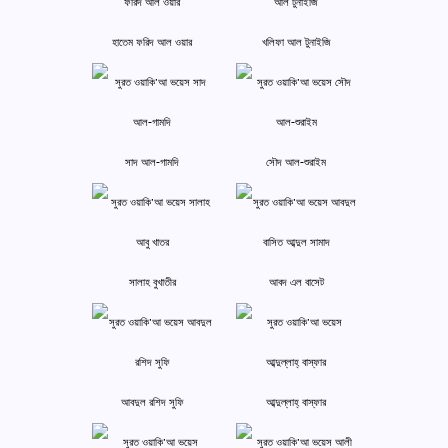
হাতেম ফরিদ আল ওয়ার
খলিফা আল টুনাইজি
সাদ আল-গামদি
সৌদ আল-শুরাইম
সালাহ বুখাতীর
আবদ এল বাসেট
আবদুল রশিদ সুফি
আব্দুল্লাহ্ বাস্‌ফার