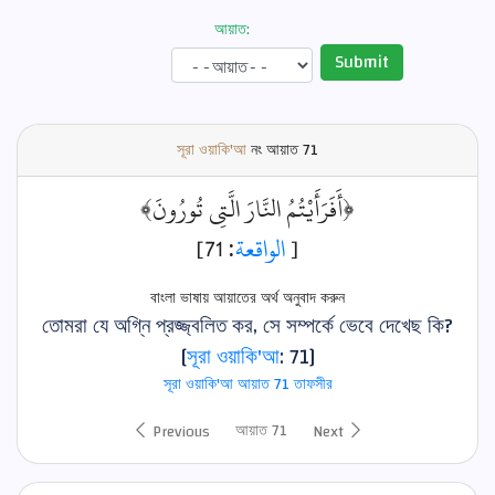
আয়াত:
Submit
সূরা ওয়াকি'আ
নং আয়াত
71
﴿أَفَرَأَيْتُمُ النَّارَ الَّتِي تُورُونَ﴾
: 71]
الواقعة
[
বাংলা ভাষায় আয়াতের অর্থ অনুবাদ করুন
তোমরা যে অগ্নি প্রজ্জ্বলিত কর, সে সম্পর্কে ভেবে দেখেছ কি?
[
সূরা ওয়াকি'আ
: 71]
সূরা ওয়াকি'আ আয়াত 71 তাফসীর
আয়াত 71
Previous
Next