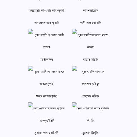
আবদুল্লাহ আল-জুহানী
আলী আল-হুদায়েফি
আলী জাবের
ফারেস আব্বাদ
মাহের আলমাইকুলই
মোহাম্মদ আইয়ুব
মুহাম্মদ আল-মুহাইসনি
মুহাম্মাদ জিব্রীল