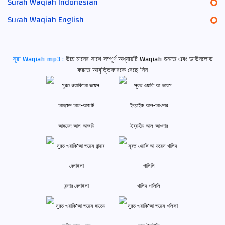
Surah Waqiah Indonesian
Surah Waqiah English
সূরা Waqiah mp3 :
উচ্চ মানের সাথে সম্পূর্ণ অধ্যায়টি Waqiah শুনতে এবং ডাউনলোড
করতে আবৃত্তিকারকে বেছে নিন
আহমেদ আল-আজমি
ইব্রাহীম আল-আখদার
বান্দার বেলাইলা
খালিদ গালিলি