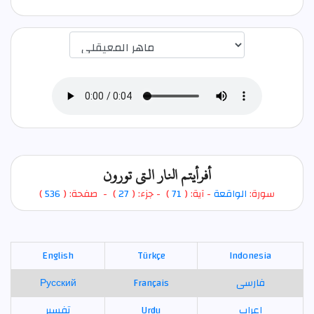
اختيار قارئ الآية
أفرأيتم النار التي تورون
)
536
) - صفحة: (
27
- جزء: (
)
71
- آية: (
الواقعة
سورة:
English
Türkçe
Indonesia
Русский
Français
فارسی
تفسير
Urdu
اعراب