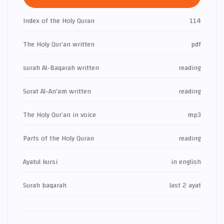
Index of the Holy Quran
114
The Holy Qur’an written
pdf
surah Al-Baqarah written
reading
Surat Al-An'am written
reading
The Holy Qur’an in voice
mp3
Parts of the Holy Quran
reading
Ayatul kursi
in english
Surah baqarah
last 2 ayat