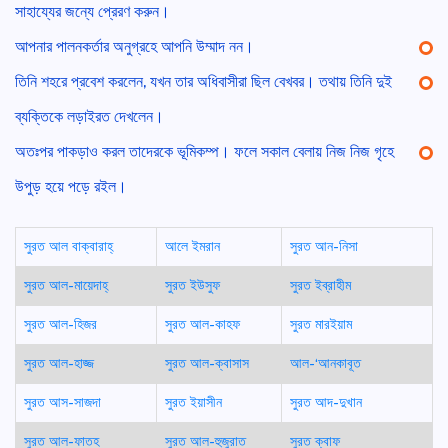
সাহায্যের জন্যে প্রেরণ করুন।
আপনার পালনকর্তার অনুগ্রহে আপনি উম্মাদ নন।
তিনি শহরে প্রবেশ করলেন, যখন তার অধিবাসীরা ছিল বেখবর। তথায় তিনি দুই
ব্যক্তিকে লড়াইরত দেখলেন।
অতঃপর পাকড়াও করল তাদেরকে ভূমিকম্প। ফলে সকাল বেলায় নিজ নিজ গৃহে
উপুড় হয়ে পড়ে রইল।
সুরত আল বাক্বারাহ্
আলে ইমরান
সুরত আন-নিসা
সুরত আল-মায়েদাহ্
সুরত ইউসুফ
সুরত ইব্রাহীম
সুরত আল-হিজর
সুরত আল-কাহফ
সুরত মারইয়াম
সুরত আল-হাজ্জ
সুরত আল-ক্বাসাস
আল-‘আনকাবূত
সুরত আস-সাজদা
সুরত ইয়াসীন
সুরত আদ-দুখান
সুরত আল-ফাতহ
সুরত আল-হুজুরাত
সুরত ক্বাফ