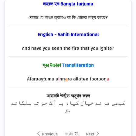
জহুরুল হক Bangla tarjuma
তোমরা যে আগুন জ্বালাও তা কি তোমরা লক্ষ্য করেছ?
English - Sahih International
And have you seen the fire that you ignite?
স্বর উচ্চারণ
Transliteration
Afaraaytumu a
l
nn
a
ra allatee tooroon
a
আয়াতটি উর্দুতে অনুবাদ করুন
کبھی تم نے خیال کیا، یہ آگ جو تم سلگاتے
ہو
আয়াত 71
Previous
Next