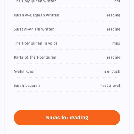
The Holy Qur’an written
pdf
surah Al-Baqarah written
reading
Surat Al-An'am written
reading
The Holy Qur’an in voice
mp3
Parts of the Holy Quran
reading
Ayatul kursi
in english
Surah baqarah
last 2 ayat
Suras for reading