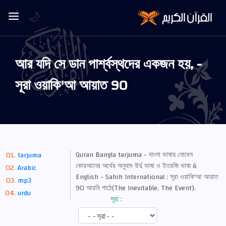
🌙
আর যদি সে ডান পার্শ্বস্থদের একজন হয়, -
সূরা ওয়াকি'আ আয়াত 90
Quran Bangla tarjuma - বাংলা ভাষায় নোবেল
tarjuma
কোরআনের অর্থের অনুবাদ উর্দু ভাষা ও ইংরেজি ভাষা &
Arabic
English - Sahih International : সূরা ওয়াকি'আ আয়াত
mp3
90 আরবি পাঠে(The Inevitable, The Event).
urdu
সূরা :