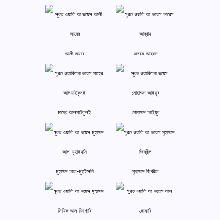
আলী জাবের
ফারেস আব্বাদ
মাহের আলমাইকুলই
মোহাম্মদ আইয়ুব
মুহাম্মদ আল-মুহাইসনি
মুহাম্মাদ জিব্রীল