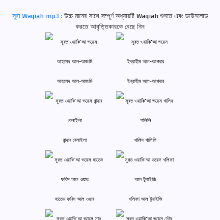
সূরা Waqiah mp3 :
উচ্চ মানের সাথে সম্পূর্ণ অধ্যায়টি Waqiah শুনতে এবং ডাউনলোড
করতে আবৃত্তিকারকে বেছে নিন
আহমেদ আল-আজমি
ইব্রাহীম আল-আখদার
বান্দার বেলাইলা
খালিদ গালিলি
হাতেম ফরিদ আল ওয়ার
খলিফা আল টুনাইজি