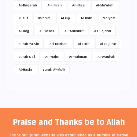
Al-Baqarah
Al-'Imran
An-Nisa'
Al-Ma'idah
Yusuf
Ibrahim
Al-Hijr
Al-Kahf
Maryam
Al-Hajj
Al-Qasas
Al-'Ankabut
As-Sajdah
surah Ya Sin
Ad-Dukhan
Al-Fath
Al-Hujurat
surah Qaf
An-Najm
Ar-Rahman
Al-Waqi'ah
Al-Hashr
surah Al-Mulk
Praise and Thanks be to Allah
The Surah Quran website was established as a humble initiative