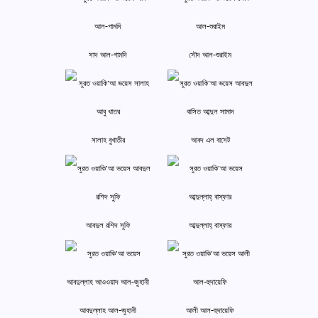
সাদ আল-গামদি
সৌদ আল-শুরাইম
সালাহ বুখাতীর
আবদ এল বাসেট
আবদুল রশিদ সুফি
আব্দুল্লাহ্ বাস্‌ফার
আবদুল্লাহ আল-জুহানী
আলী আল-হুদায়েফি