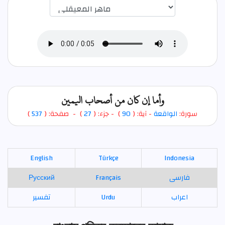
اختيار قارئ الآية
وأما إن كان من أصحاب اليمين
)
537
) - صفحة: (
27
- جزء: (
)
90
- آية: (
الواقعة
سورة:
English
Türkçe
Indonesia
Русский
Français
فارسی
تفسير
Urdu
اعراب