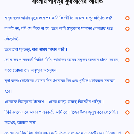
বাংলায় পবিত্র কুরআনের আয়াত
মানুষ বলেঃ আমার মৃত্যু হলে পর আমি কি জীবিত অবস্থায় পুনরুত্থিত হব?
কখনই নয়, যদি সে বিরত না হয়, তবে আমি মস্তকের সামনের কেশগুচ্ছ ধরে
হেঁচড়াবই-
তবে তারা স্বতন্ত্র, যারা নামায আদায় কারী।
তোমাদের পালনকর্তা তিনিই, যিনি তোমাদের জন্যে সমুদ্রে জলযান চালনা করেন,
যাতে তোমরা তার অনুগ্রহ অন্বেষন
মূসা বললঃ তোমাদের ওয়াদার দিন উৎসবের দিন এবং পূর্বাহেߠলোকজন সমবেত
হবে।
ওদেরকে বিতাড়নের উদ্দেশে। ওদের জন্যে রয়েছে বিরামহীন শাস্তি।
তিনি বললেন, হে আমার পালনকর্তা, আমি তো নিজের উপর জুলুম করে ফেলেছি।
অতএব, আমাকে ক্ষমা
তোমরা যে কিছু কিছু খর্জুর বৃক্ষ কেটে দিয়েছ এবং কতক না কেটে ছেড়ে দিয়েছ, তা