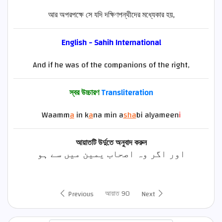
আর অপরপক্ষে সে যদি দক্ষিণপন্থীদের মধ্যেকার হয়,
English - Sahih International
And if he was of the companions of the right,
স্বর উচ্চারণ
Transliteration
Waamm
a
in k
a
na min a
s
ha
bi alyameen
i
আয়াতটি উর্দুতে অনুবাদ করুন
اور اگر وہ اصحاب یمین میں سے ہو
আয়াত 90
Previous
Next