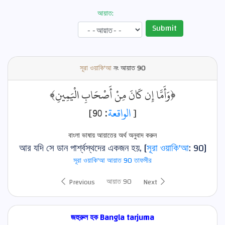
আয়াত:
Submit
সূরা ওয়াকি'আ
নং আয়াত
90
﴿وَأَمَّا إِن كَانَ مِنْ أَصْحَابِ الْيَمِينِ﴾
: 90]
الواقعة
[
বাংলা ভাষায় আয়াতের অর্থ অনুবাদ করুন
আর যদি সে ডান পার্শ্বস্থদের একজন হয়, [
সূরা ওয়াকি'আ
: 90]
সূরা ওয়াকি'আ আয়াত 90 তাফসীর
আয়াত 90
Previous
Next
জহুরুল হক Bangla tarjuma