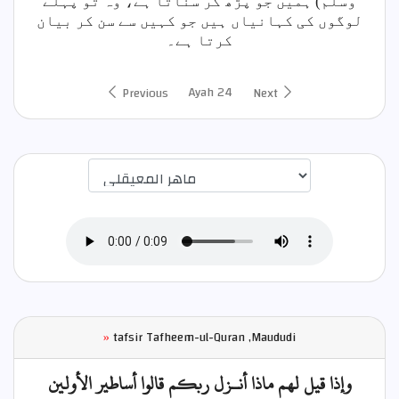
وسلم) ہمیں جو پڑھ کر سناتا ہے، وہ تو پہلے
لوگوں کی کہانیاں ہیں جو کہیں سے سن کر بیان
کرتا ہے۔
Ayah 24
Previous
Next
اختيار قارئ الآية
»
tafsir Tafheem-ul-Quran ,Maududi
وإذا قيل لهم ماذا أنـزل ربكم قالوا أساطير الأولين