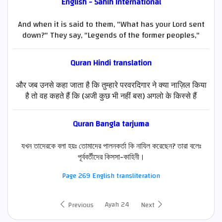
English - Sahih International
And when it is said to them, "What has your Lord sent
down?" They say, "Legends of the former peoples,"
Quran
Hindi
translation
और जब उनसे कहा जाता है कि तुम्हारे परवरदिगार ने क्या नाज़िल किया
है तो वह कहते हैं कि (अजी कुछ भी नहीं बस) अगलो के किस्से हैं
Quran Bangla tarjuma
যখন তাদেরকে বলা হয়ঃ তোমাদের পালনকর্তা কি নাযিল করেছেন? তারা বলেঃ
পূর্ববর্তীদের কিসসা-কাহিনী।
Page 269 English transliteration
Ayah 24
Previous
Next