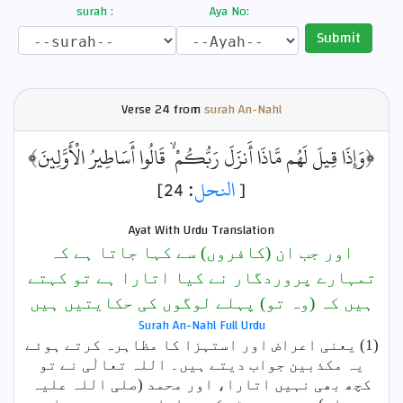
surah :
Aya No:
Submit
Verse
24 from
surah An-Nahl
﴿وَإِذَا قِيلَ لَهُم مَّاذَا أَنزَلَ رَبُّكُمْ ۙ قَالُوا أَسَاطِيرُ الْأَوَّلِينَ﴾
: 24]
النحل
[
Ayat With Urdu Translation
اور جب ان (کافروں) سے کہا جاتا ہے کہ
تمہارے پروردگار نے کیا اتارا ہے تو کہتے
ہیں کہ (وہ تو) پہلے لوگوں کی حکایتیں ہیں
Surah An-Nahl Full Urdu
(1) یعنی اعراض اور استہزا کا مظاہرہ کرتے ہوئے
یہ مکذبین جواب دیتے ہیں۔ اللہ تعالٰی نے تو
کچھ بھی نہیں اتارا، اور محمد (صلی اللہ علیہ