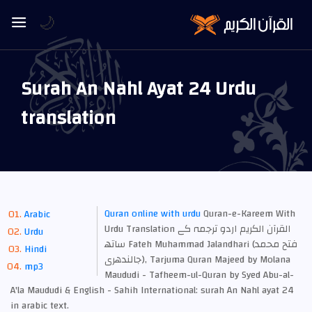
🌙
Surah An Nahl Ayat 24 Urdu
translation
Quran online with urdu
Quran-e-Kareem With
Arabic
Urdu Translation القرآن الكريم اردو ترجمہ کے
Urdu
ساتھ Fateh Muhammad Jalandhari (فتح محمد
Hindi
جالندھری), Tarjuma Quran Majeed by Molana
mp3
Maududi - Tafheem-ul-Quran by Syed Abu-al-
A'la Maududi & English - Sahih International: surah An Nahl ayat 24
in arabic text.