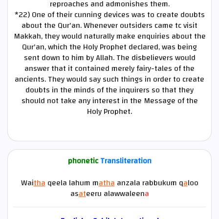
reproaches and admonishes them.
*22)
One of their cunning devices was to create doubts
about the Qur'an. Whenever outsiders came tc visit
Makkah, they would naturally make enquiries about the
Qur'an, which the Holy Prophet declared, was being
sent down to him by Allah. The disbelievers would
answer that it contained merely fairy-tales of the
ancients. They would say such things in order to create
doubts in the minds of the inquirers so that they
should not take any interest in the Message of the
Holy Prophet.
phonetic
Transliteration
Wai
tha
qeela lahum m
atha
anzala rabbukum q
a
loo
as
at
eeru alawwaleen
a