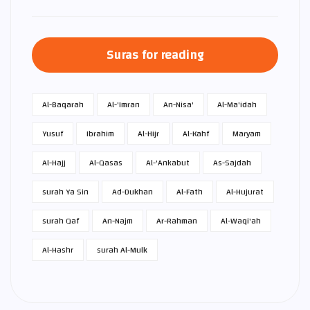
Suras for reading
Al-Baqarah
Al-'Imran
An-Nisa'
Al-Ma'idah
Yusuf
Ibrahim
Al-Hijr
Al-Kahf
Maryam
Al-Hajj
Al-Qasas
Al-'Ankabut
As-Sajdah
surah Ya Sin
Ad-Dukhan
Al-Fath
Al-Hujurat
surah Qaf
An-Najm
Ar-Rahman
Al-Waqi'ah
Al-Hashr
surah Al-Mulk