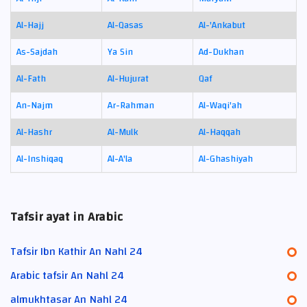
Al-Hajj
Al-Qasas
Al-'Ankabut
As-Sajdah
Ya Sin
Ad-Dukhan
Al-Fath
Al-Hujurat
Qaf
An-Najm
Ar-Rahman
Al-Waqi'ah
Al-Hashr
Al-Mulk
Al-Haqqah
Al-Inshiqaq
Al-A'la
Al-Ghashiyah
Tafsir ayat in Arabic
Tafsir Ibn Kathir An Nahl 24
Arabic tafsir An Nahl 24
almukhtasar An Nahl 24