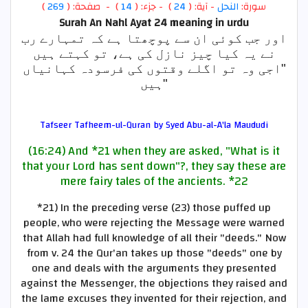
)
269
) - صفحة: (
14
- جزء: (
)
24
- آية: (
النحل
سورة:
Surah An Nahl Ayat 24
meaning in urdu
اور جب کوئی ان سے پوچھتا ہے کہ تمہارے رب
نے یہ کیا چیز نازل کی ہے، تو کہتے ہیں
"اجی وہ تو اگلے وقتوں کی فرسودہ کہانیاں
ہیں"
Tafseer Tafheem-ul-Quran by Syed Abu-al-A'la Maududi
(16:24) And
*21
when they are asked, "What is it
that your Lord has sent down"?, they say these are
mere fairy tales of the ancients.
*22
*21)
In the preceding verse (23) those puffed up
people, who were rejecting the Message were warned
that Allah had full knowledge of all their "deeds." Now
from v. 24 the Qur'an takes up those "deeds" one by
one and deals with the arguments they presented
against the Messenger, the objections they raised and
the lame excuses they invented for their rejection, and