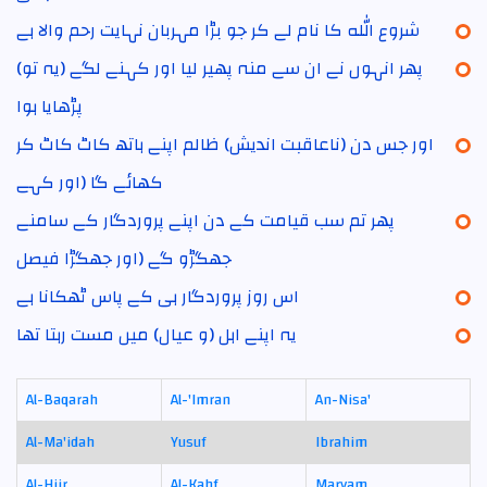
شروع الله کا نام لے کر جو بڑا مہربان نہایت رحم والا ہے
پھر انہوں نے ان سے منہ پھیر لیا اور کہنے لگے (یہ تو)
پڑھایا ہوا
اور جس دن (ناعاقبت اندیش) ظالم اپنے ہاتھ کاٹ کاٹ کر
کھائے گا (اور کہے
پھر تم سب قیامت کے دن اپنے پروردگار کے سامنے
جھگڑو گے (اور جھگڑا فیصل
اس روز پروردگار ہی کے پاس ٹھکانا ہے
یہ اپنے اہل (و عیال) میں مست رہتا تھا
Al-Baqarah
Al-'Imran
An-Nisa'
Al-Ma'idah
Yusuf
Ibrahim
Al-Hijr
Al-Kahf
Maryam