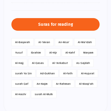
Suras for reading
Al-Baqarah
Al-'Imran
An-Nisa'
Al-Ma'idah
Yusuf
Ibrahim
Al-Hijr
Al-Kahf
Maryam
Al-Hajj
Al-Qasas
Al-'Ankabut
As-Sajdah
surah Ya Sin
Ad-Dukhan
Al-Fath
Al-Hujurat
surah Qaf
An-Najm
Ar-Rahman
Al-Waqi'ah
Al-Hashr
surah Al-Mulk