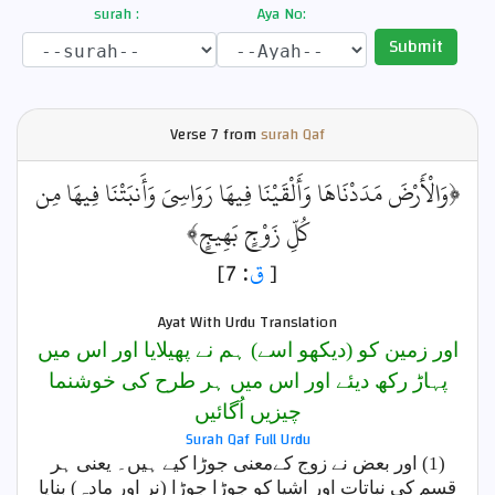
surah :
Aya No:
Submit
Verse
7 from
surah Qaf
﴿وَالْأَرْضَ مَدَدْنَاهَا وَأَلْقَيْنَا فِيهَا رَوَاسِيَ وَأَنبَتْنَا فِيهَا مِن
كُلِّ زَوْجٍ بَهِيجٍ﴾
: 7]
ق
[
Ayat With Urdu Translation
اور زمین کو (دیکھو اسے) ہم نے پھیلایا اور اس میں
پہاڑ رکھ دیئے اور اس میں ہر طرح کی خوشنما
چیزیں اُگائیں
Surah Qaf Full Urdu
(1) اور بعض نے زوج کےمعنی جوڑا کیے ہیں۔ یعنی ہر
قسم کی نباتات اور اشیا کو جوڑا جوڑا (نر اور مادہ) بنایا