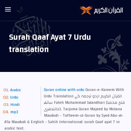
🌙
Surah Qaaf Ayat 7 Urdu
translation
Quran online with urdu
Quran-e-Kareem With
Arabic
Urdu Translation القرآن الكريم اردو ترجمہ کے
Urdu
ساتھ Fateh Muhammad Jalandhari (فتح محمد
Hindi
جالندھری), Tarjuma Quran Majeed by Molana
mp3
Maududi - Tafheem-ul-Quran by Syed Abu-al-
A'la Maududi & English - Sahih International: surah Qaaf ayat 7 in
arabic text.