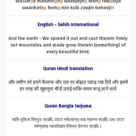
Wa
a
lar
d
a madadn
a
h
a
waalqayn
a
feeh
a
raw
a
siya
waanbatn
a
feeh
a
min kulli zawjin baheej
in
English - Sahih International
And the earth - We spread it out and cast therein firmly
set mountains and made grow therein [something] of
every beautiful kind,
Quran
Hindi
translation
और ज़मीन को हमने फैलाया और उस पर बोझल पहाड़ रख दिये और इसमें
हर तरह की ख़ुशनुमा चीज़ें उगाई ताकि तमाम रूजू लाने वाले
Quran Bangla tarjuma
আমি ভূমিকে বিস্তৃত করেছি, তাতে পর্বতমালার ভার স্থাপন করেছি এবং তাতে
সর্বপ্রকার নয়নাভিরাম উদ্ভিদ উদগত করেছি।