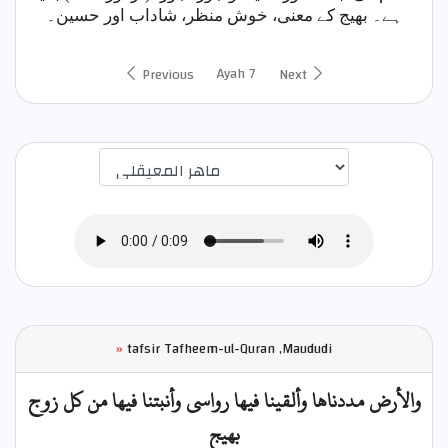
ہے۔ بھیج کے معنی، خوش منظر، شاداب اور حسین۔
Ayah 7
Previous
Next
اختيار قارئ الآية
»
tafsir Tafheem-ul-Quran ,Maududi
والأرض مددناها وألقينا فيها رواسي وأنبتنا فيها من كل زوج
بهيج