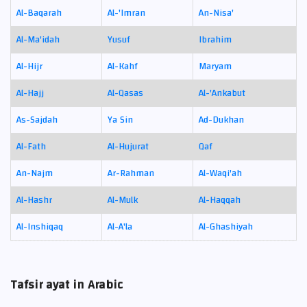
Al-Baqarah
Al-'Imran
An-Nisa'
Al-Ma'idah
Yusuf
Ibrahim
Al-Hijr
Al-Kahf
Maryam
Al-Hajj
Al-Qasas
Al-'Ankabut
As-Sajdah
Ya Sin
Ad-Dukhan
Al-Fath
Al-Hujurat
Qaf
An-Najm
Ar-Rahman
Al-Waqi'ah
Al-Hashr
Al-Mulk
Al-Haqqah
Al-Inshiqaq
Al-A'la
Al-Ghashiyah
Tafsir ayat in Arabic