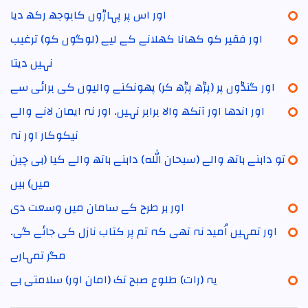
اور اس پر پہاڑوں کابوجھ رکھ دیا
اور فقیر کو کھانا کھلانے کے لیے (لوگوں کو) ترغیب
نہیں دیتا
اور گنڈوں پر (پڑھ پڑھ کر) پھونکنے والیوں کی برائی سے
اور اندھا اور آنکھ والا برابر نہیں۔ اور نہ ایمان لانے والے
نیکوکار اور نہ
تو داہنے ہاتھ والے (سبحان الله) داہنے ہاتھ والے کیا (ہی چین
میں) ہیں
اور ہر طرح کے سامان میں وسعت دی
اور تمہیں اُمید نہ تھی کہ تم پر کتاب نازل کی جائے گی۔
مگر تمہارے
یہ (رات) طلوع صبح تک (امان اور) سلامتی ہے