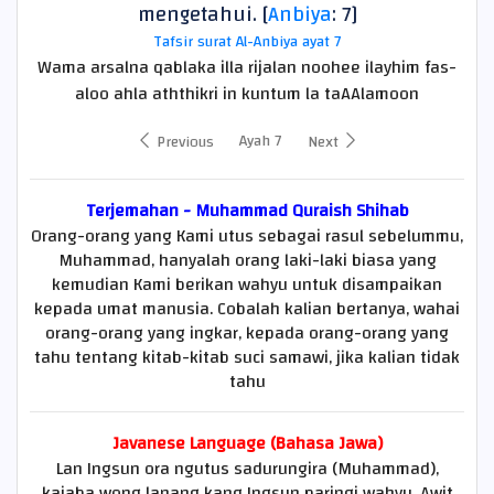
mengetahui. [
Anbiya
: 7]
Tafsir surat Al-Anbiya ayat 7
Wama arsalna qablaka illa rijalan noohee ilayhim fas-
aloo ahla aththikri in kuntum la taAAlamoon
Ayah 7
Previous
Next
Terjemahan - Muhammad Quraish Shihab
Orang-orang yang Kami utus sebagai rasul sebelummu,
Muhammad, hanyalah orang laki-laki biasa yang
kemudian Kami berikan wahyu untuk disampaikan
kepada umat manusia. Cobalah kalian bertanya, wahai
orang-orang yang ingkar, kepada orang-orang yang
tahu tentang kitab-kitab suci samawi, jika kalian tidak
tahu
Javanese Language (Bahasa Jawa)
Lan Ingsun ora ngutus sadurungira (Muhammad),
kajaba wong lanang kang Ingsun paringi wahyu. Awit