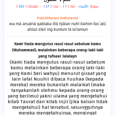
)
322
) - صفحة: (
17
- جزء: (
)
7
- آية: (
الأنبياء
سورة:
transliterasi Indonesia
wa mā arsalnā qablaka illā rijālan nụḥī ilaihim fas`alū
ahlaż-żikri ing kuntum lā ta'lamụn
Kami tiada mengutus rasul rasul sebelum kamu
(Muhammad), melainkan beberapa orang-laki-laki
yang
tafseer Jalalayn
(Kami tiada mengutus rasul-rasul sebelum
kamu melainkan beberapa orang laki-laki
yang Kami beri wahyu) menurut qiraat yang
lain lafal Nuuhii dibaca Yuuhaa (kepada
mereka) mereka bukanlah malaikat (maka
tanyakanlah olehmu kepada orang-orang
yang berilmu) yakni ulama yang mengetahui
kitab Taurat dan kitab Injil (jika kalian tidak
mengetahui) hal tersebut, sesungguhnya
mereka mengetahuinya, mengingat