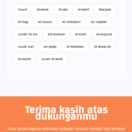
Yusuf
Ibrahim
Al-Hijr
Al-Kahf
Maryam
Al-Hajj
Al-Qasas
Al-'Ankabut
As-Sajdah
surah Ya Sin
Ad-Dukhan
Al-Fath
Al-Hujurat
surah Qaf
An-Najm
Ar-Rahman
Al-Waqi'ah
Al-Hashr
surah Al-Mulk
Terima kasih atas
dukunganmu
Situs Surah Alquran didirikan sebagai inisiatif rendah hati dengan