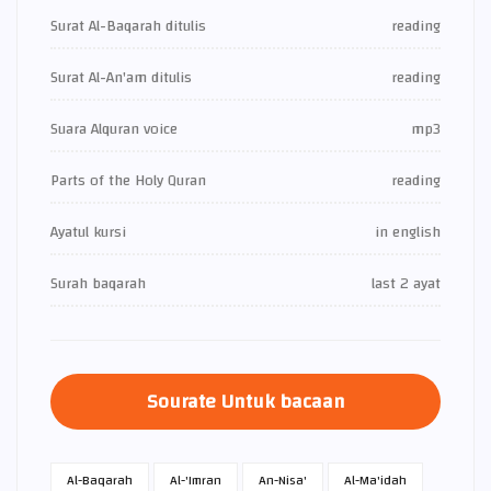
Surat Al-Baqarah ditulis
reading
Surat Al-An'am ditulis
reading
Suara Alquran voice
mp3
Parts of the Holy Quran
reading
Ayatul kursi
in english
Surah baqarah
last 2 ayat
Sourate Untuk bacaan
Al-Baqarah
Al-'Imran
An-Nisa'
Al-Ma'idah