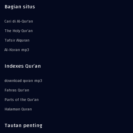
Bagian situs
Cari di Al-Qur'an
The Holy Qur’an
Tafsir Alquran
Al-Koran mp3
Indexes Qur’an
download quran mp3
Fahras Qur’an
Parts of the Qur’an
Halaman Quran
Tautan penting