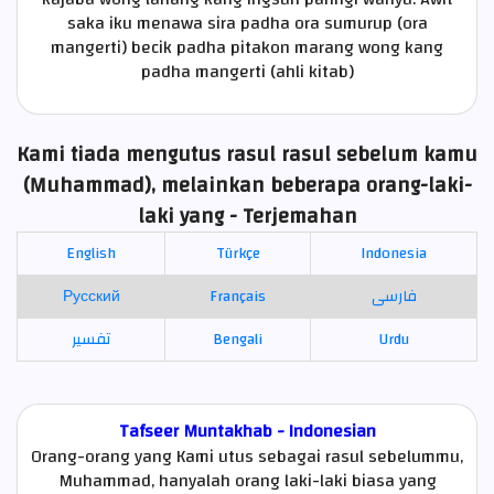
saka iku menawa sira padha ora sumurup (ora
mangerti) becik padha pitakon marang wong kang
padha mangerti (ahli kitab)
Kami tiada mengutus rasul rasul sebelum kamu
(Muhammad), melainkan beberapa orang-laki-
laki yang - Terjemahan
English
Türkçe
Indonesia
Русский
Français
فارسی
تفسير
Bengali
Urdu
Tafseer Muntakhab - Indonesian
Orang-orang yang Kami utus sebagai rasul sebelummu,
Muhammad, hanyalah orang laki-laki biasa yang