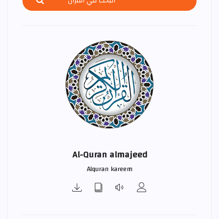
Al-Quran almajeed
Alquran kareem