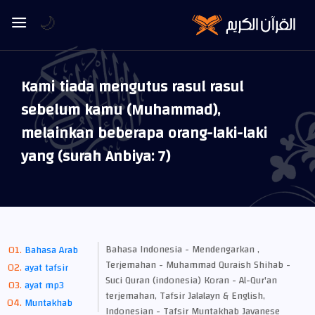
🌙
Kami tiada mengutus rasul rasul
sebelum kamu (Muhammad),
melainkan beberapa orang-laki-laki
yang (surah Anbiya: 7)
Bahasa Indonesia - Mendengarkan ,
Bahasa Arab
Terjemahan - Muhammad Quraish Shihab -
ayat tafsir
Suci Quran (indonesia) Koran - Al-Qur'an
ayat mp3
terjemahan, Tafsir Jalalayn & English,
Muntakhab
Indonesian - Tafsir Muntakhab Javanese