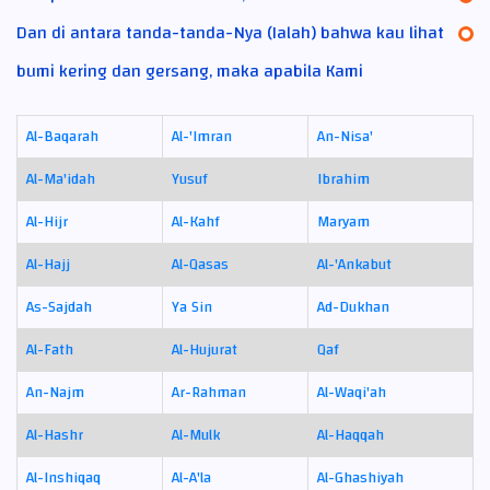
Dan di antara tanda-tanda-Nya (Ialah) bahwa kau lihat
bumi kering dan gersang, maka apabila Kami
Al-Baqarah
Al-'Imran
An-Nisa'
Al-Ma'idah
Yusuf
Ibrahim
Al-Hijr
Al-Kahf
Maryam
Al-Hajj
Al-Qasas
Al-'Ankabut
As-Sajdah
Ya Sin
Ad-Dukhan
Al-Fath
Al-Hujurat
Qaf
An-Najm
Ar-Rahman
Al-Waqi'ah
Al-Hashr
Al-Mulk
Al-Haqqah
Al-Inshiqaq
Al-A'la
Al-Ghashiyah