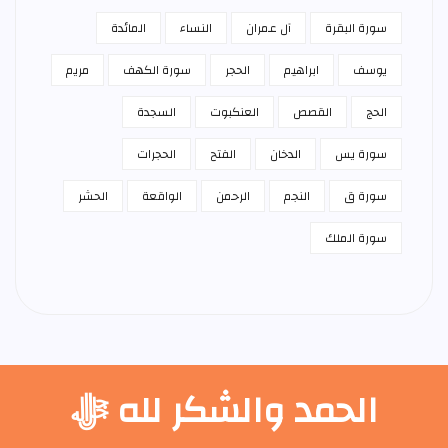
سورة البقرة
آل عمران
النساء
المائدة
يوسف
ابراهيم
الحجر
سورة الكهف
مريم
الحج
القصص
العنكبوت
السجدة
سورة يس
الدخان
الفتح
الحجرات
سورة ق
النجم
الرحمن
الواقعة
الحشر
سورة الملك
الحمد والشكر لله ﷻ