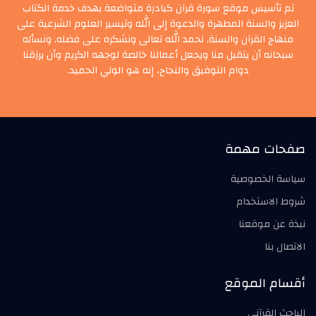
تم تأسيس موقع سورة قرآن كبادرة متواضعة بهدف خدمة الكتاب
العزيز والسنة المطهرة والدعوة إلى الله وتيسير العلوم الشرعية على
منهاج القرآن والسنة, نحمد الله تعالى ونشكره على فضله, ونسأله
سبحانه أن يتقبل منا ويجعل أعمالنا خالصة لوجهه الكريم وأن يرزقنا
دوام التوفيق والنجاح، إنه هو الولي الحميد.
صفحات مهمة
سياسة الخصوصية
شروط الاستخدام
نبذة عن موقعنا
الاتصال بنا
أقسام الموقع
الباحث القرآني