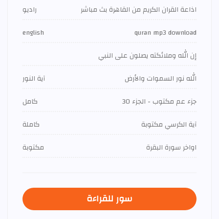
اذاعة القران الكريم من القاهرة بث مباشر
راديو
english
quran mp3 download
إن الله وملائكته يصلون على النبي
الله نور السموات والأرض
آية النور
جزء عم مكتوب - الجزء 30
كامل
آية الكرسي مكتوبة
كاملة
اواخر سورة البقرة
مكتوبة
سور للقراءة