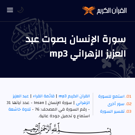
🌙
سورة الإنسان بصوت عبد
العزيز الزهراني mp3
القرآن الكريم mp3
|
قائمة القراء
|
عبد العزيز
استمع للسورة
الزهراني
| سورة الإنسان | Insan - عدد آياتها 31
سور أخرى
- رقم السورة في المصحف: 76 -
تلاوة خاشعة
تفسير السورة
استماع و تحميل جودة عالية.