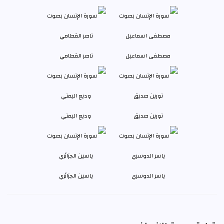
مصطفى اسماعيل
ناصر القطامي
نورين صديق
وديع اليمني
ياسر الدوسري
ياسين الجزائري