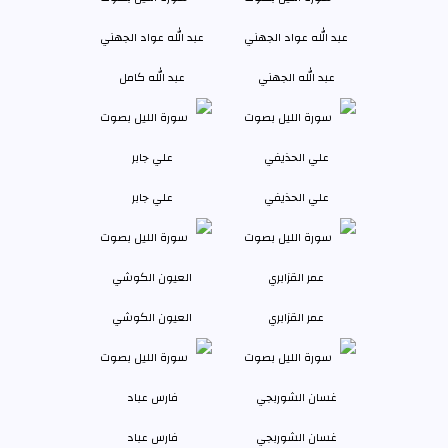
عبد الله الجهني
عبد الله كامل
علي الحذيفي
علي جابر
عمر القزابري
العيون الكوشي
غسان الشوربجي
فارس عباد