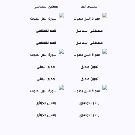
محمود البنا
مشاري العفاسي
مصطفى اسماعيل
ناصر القطامي
نورين صديق
وديع اليمني
ياسر الدوسري
ياسين الجزائري