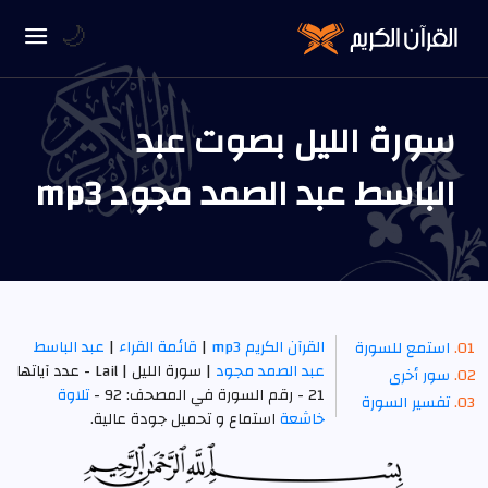
🌙
سورة الليل بصوت عبد
الباسط عبد الصمد مجود mp3
القرآن الكريم mp3
|
قائمة القراء
|
عبد الباسط
استمع للسورة
عبد الصمد مجود
| سورة الليل | Lail - عدد آياتها
سور أخرى
21 - رقم السورة في المصحف: 92 -
تلاوة
تفسير السورة
خاشعة
استماع و تحميل جودة عالية.