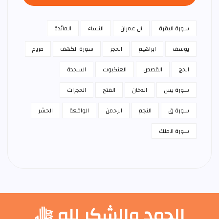
سورة البقرة
آل عمران
النساء
المائدة
يوسف
ابراهيم
الحجر
سورة الكهف
مريم
الحج
القصص
العنكبوت
السجدة
سورة يس
الدخان
الفتح
الحجرات
سورة ق
النجم
الرحمن
الواقعة
الحشر
سورة الملك
الحمد والشكر لله ﷻ