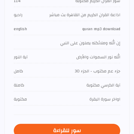
سور القران الكريم مكتوبة
114
اذاعة القران الكريم من القاهرة بث مباشر
راديو
english
quran mp3 download
إن الله وملائكته يصلون على النبي
الله نور السموات والأرض
آية النور
جزء عم مكتوب - الجزء 30
كامل
آية الكرسي مكتوبة
كاملة
اواخر سورة البقرة
مكتوبة
سور للقراءة