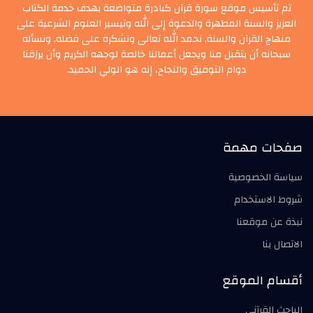
تم تأسيس موقع سورة قرآن كبادرة متواضعة بهدف خدمة الكتاب
العزيز والسنة المطهرة والدعوة إلى الله وتيسير العلوم الشرعية على
منهاج القرآن والسنة, نحمد الله تعالى ونشكره على فضله, ونسأله
سبحانه أن يتقبل منا ويجعل أعمالنا خالصة لوجهه الكريم وأن يرزقنا
دوام التوفيق والنجاح، إنه هو الولي الحميد.
صفحات مهمة
سياسة الخصوصية
شروط الاستخدام
نبذة عن موقعنا
الاتصال بنا
أقسام الموقع
الباحث القرآني