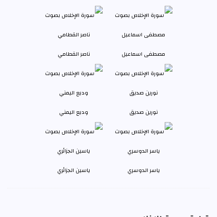
مصطفى اسماعيل
ناصر القطامي
نورين صديق
وديع اليمني
ياسر الدوسري
ياسين الجزائري