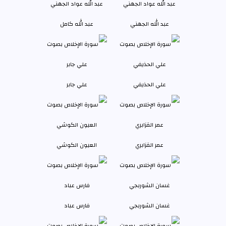
عبد الله الجهني
عبد الله كامل
علي الحذيفي
علي جابر
عمر القزابري
العيون الكوشي
غسان الشوربجي
فارس عباد