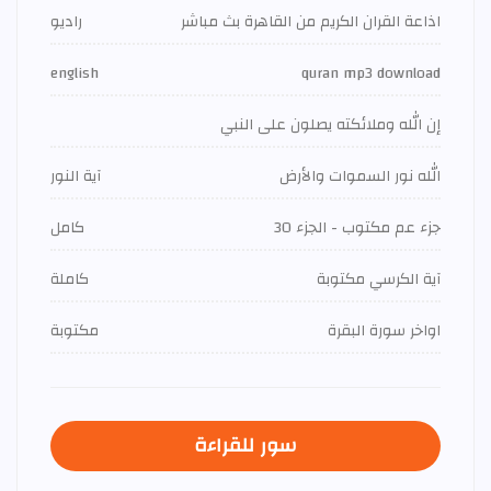
اذاعة القران الكريم من القاهرة بث مباشر
راديو
english
quran mp3 download
إن الله وملائكته يصلون على النبي
الله نور السموات والأرض
آية النور
جزء عم مكتوب - الجزء 30
كامل
آية الكرسي مكتوبة
كاملة
اواخر سورة البقرة
مكتوبة
سور للقراءة