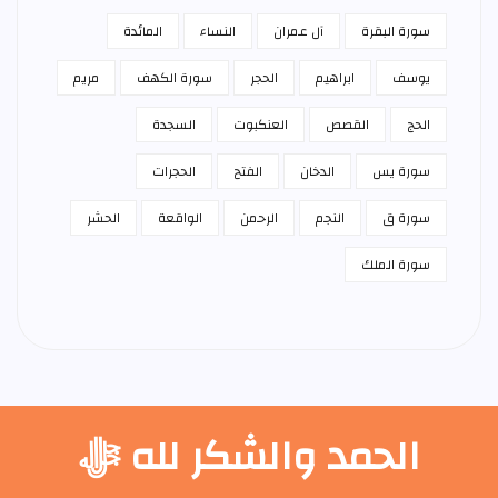
سورة البقرة
آل عمران
النساء
المائدة
يوسف
ابراهيم
الحجر
سورة الكهف
مريم
الحج
القصص
العنكبوت
السجدة
سورة يس
الدخان
الفتح
الحجرات
سورة ق
النجم
الرحمن
الواقعة
الحشر
سورة الملك
الحمد والشكر لله ﷻ