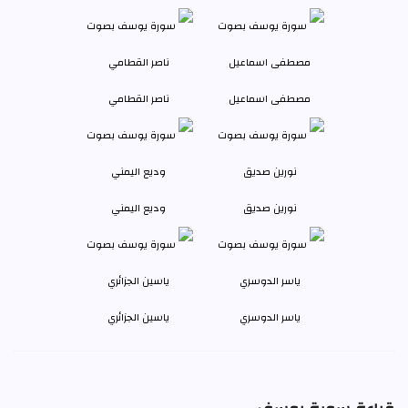
مصطفى اسماعيل
ناصر القطامي
نورين صديق
وديع اليمني
ياسر الدوسري
ياسين الجزائري