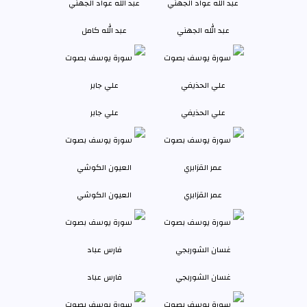
عبد الله الجهني
عبد الله كامل
علي الحذيفي
علي جابر
عمر القزابري
العيون الكوشي
غسان الشوربجي
فارس عباد