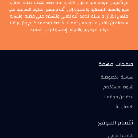
تم تأسيس موقع سورة قرآن كبادرة متواضعة بهدف خدمة الكتاب
العزيز والسنة المطهرة والدعوة إلى الله وتيسير العلوم الشرعية على
منهاج القرآن والسنة, نحمد الله تعالى ونشكره على فضله, ونسأله
سبحانه أن يتقبل منا ويجعل أعمالنا خالصة لوجهه الكريم وأن يرزقنا
دوام التوفيق والنجاح، إنه هو الولي الحميد.
صفحات مهمة
سياسة الخصوصية
شروط الاستخدام
نبذة عن موقعنا
الاتصال بنا
أقسام الموقع
الباحث القرآني