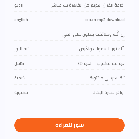
اذاعة القران الكريم من القاهرة بث مباشر
راديو
english
quran mp3 download
إن الله وملائكته يصلون على النبي
الله نور السموات والأرض
آية النور
جزء عم مكتوب - الجزء 30
كامل
آية الكرسي مكتوبة
كاملة
اواخر سورة البقرة
مكتوبة
سور للقراءة