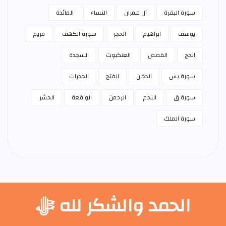
سورة البقرة
آل عمران
النساء
المائدة
يوسف
ابراهيم
الحجر
سورة الكهف
مريم
الحج
القصص
العنكبوت
السجدة
سورة يس
الدخان
الفتح
الحجرات
سورة ق
النجم
الرحمن
الواقعة
الحشر
سورة الملك
الحمد والشكر لله ﷻ