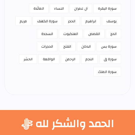
سورة البقرة
آل عمران
النساء
المائدة
يوسف
ابراهيم
الحجر
سورة الكهف
مريم
الحج
القصص
العنكبوت
السجدة
سورة يس
الدخان
الفتح
الحجرات
سورة ق
النجم
الرحمن
الواقعة
الحشر
سورة الملك
الحمد والشكر لله ﷻ