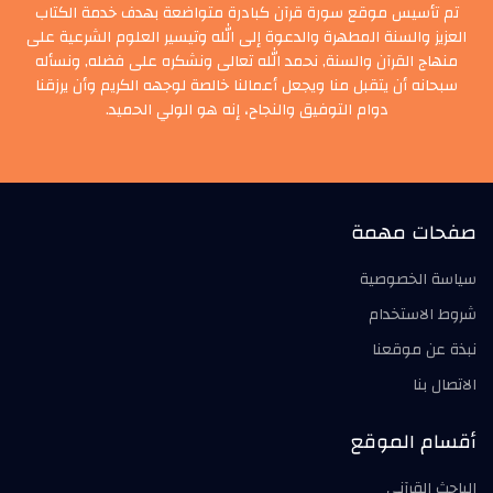
تم تأسيس موقع سورة قرآن كبادرة متواضعة بهدف خدمة الكتاب
العزيز والسنة المطهرة والدعوة إلى الله وتيسير العلوم الشرعية على
منهاج القرآن والسنة, نحمد الله تعالى ونشكره على فضله, ونسأله
سبحانه أن يتقبل منا ويجعل أعمالنا خالصة لوجهه الكريم وأن يرزقنا
دوام التوفيق والنجاح، إنه هو الولي الحميد.
صفحات مهمة
سياسة الخصوصية
شروط الاستخدام
نبذة عن موقعنا
الاتصال بنا
أقسام الموقع
الباحث القرآني