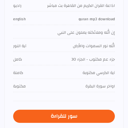
اذاعة القران الكريم من القاهرة بث مباشر
راديو
english
quran mp3 download
إن الله وملائكته يصلون على النبي
الله نور السموات والأرض
آية النور
جزء عم مكتوب - الجزء 30
كامل
آية الكرسي مكتوبة
كاملة
اواخر سورة البقرة
مكتوبة
سور للقراءة