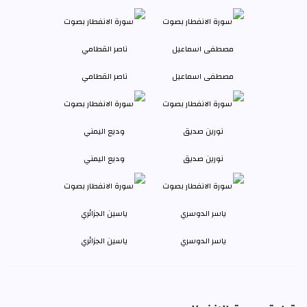
مصطفى اسماعيل
ناصر القطامي
نورين صديق
وديع اليمني
ياسر الدوسري
ياسين الجزائري