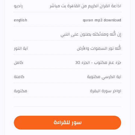
اذاعة القران الكريم من القاهرة بث مباشر
راديو
english
quran mp3 download
إن الله وملائكته يصلون على النبي
الله نور السموات والأرض
آية النور
جزء عم مكتوب - الجزء 30
كامل
آية الكرسي مكتوبة
كاملة
اواخر سورة البقرة
مكتوبة
سور للقراءة