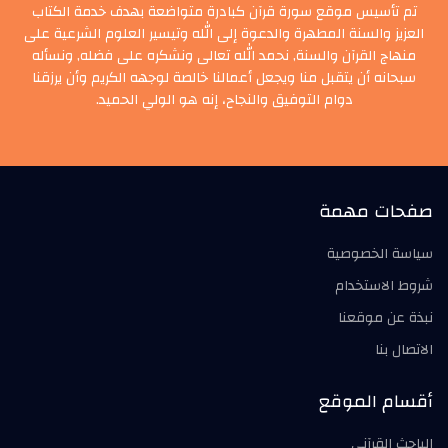
تم تأسيس موقع سورة قرآن كبادرة متواضعة بهدف خدمة الكتاب
العزيز والسنة المطهرة والدعوة إلى الله وتيسير العلوم الشرعية على
منهاج القرآن والسنة, نحمد الله تعالى ونشكره على فضله, ونسأله
سبحانه أن يتقبل منا ويجعل أعمالنا خالصة لوجهه الكريم وأن يرزقنا
دوام التوفيق والنجاح، إنه هو الولي الحميد.
صفحات مهمة
سياسة الخصوصية
شروط الاستخدام
نبذة عن موقعنا
الاتصال بنا
أقسام الموقع
الباحث القرآني