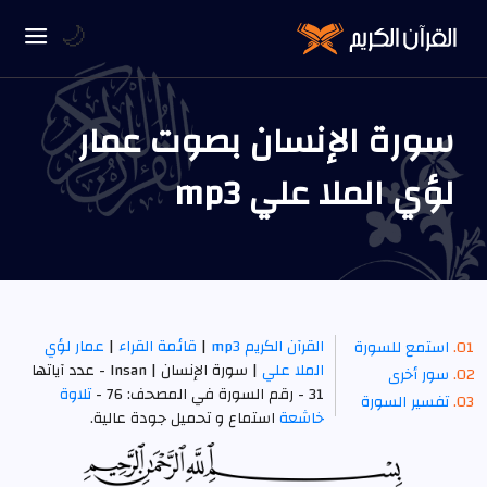
🌙
سورة الإنسان بصوت عمار
لؤي الملا علي mp3
القرآن الكريم mp3
|
قائمة القراء
|
عمار لؤي
استمع للسورة
الملا علي
| سورة الإنسان | Insan - عدد آياتها
سور أخرى
31 - رقم السورة في المصحف: 76 -
تلاوة
تفسير السورة
خاشعة
استماع و تحميل جودة عالية.