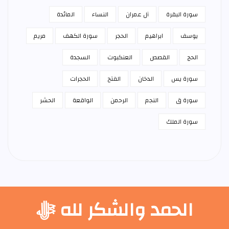
سورة البقرة
آل عمران
النساء
المائدة
يوسف
ابراهيم
الحجر
سورة الكهف
مريم
الحج
القصص
العنكبوت
السجدة
سورة يس
الدخان
الفتح
الحجرات
سورة ق
النجم
الرحمن
الواقعة
الحشر
سورة الملك
الحمد والشكر لله ﷻ