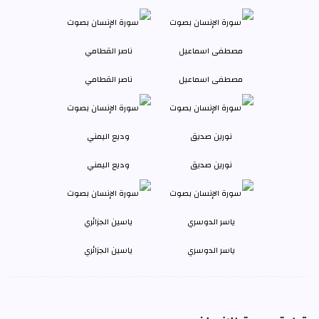
مصطفى اسماعيل
ناصر القطامي
نورين صديق
وديع اليمني
ياسر الدوسري
ياسين الجزائري