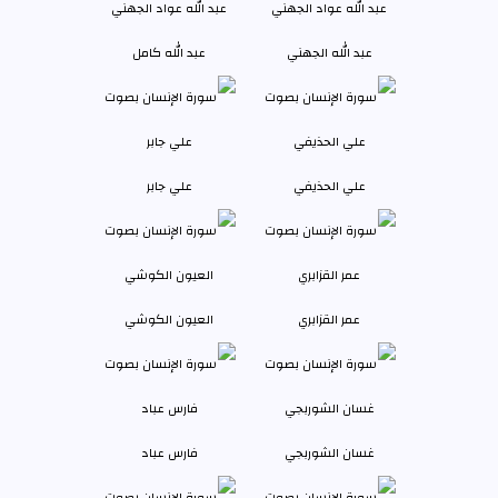
عبد الله الجهني
عبد الله كامل
علي الحذيفي
علي جابر
عمر القزابري
العيون الكوشي
غسان الشوربجي
فارس عباد