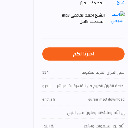
المصحف المرتل
الشيخ احمد العجمي mp3
المصحف كامل
اخترنا لكم
سور القران الكريم مكتوبة
114
اذاعة القران الكريم من القاهرة بث مباشر
راديو
english
quran mp3 download
إن الله وملائكته يصلون على النبي
الله نور السموات والأرض
آية النور