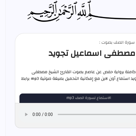
م سورة الصف بصوت :
مصطفى اسماعيل تجويد
املة برواية حفص عن عاصم بصوت القارئ الشيخ مصطفى
اسماعيل تجويد استماع أون لاين مع إمكانية التحميل بصيغة صوتية mp3 برابط
الاستماع لسورة الصف mp3