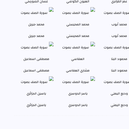
عمر القزابري
العيون الكوشي
غسان الشوربجي
محمد أيوب
محمد المحيسني
محمد جبريل
محمود البنا
مشاري العفاسي
مصطفى اسماعيل
وديع اليمني
ياسر الدوسري
ياسين الجزائري