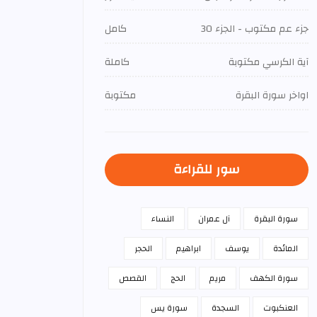
جزء عم مكتوب - الجزء 30
كامل
آية الكرسي مكتوبة
كاملة
اواخر سورة البقرة
مكتوبة
سور للقراءة
سورة البقرة
آل عمران
النساء
المائدة
يوسف
ابراهيم
الحجر
سورة الكهف
مريم
الحج
القصص
العنكبوت
السجدة
سورة يس