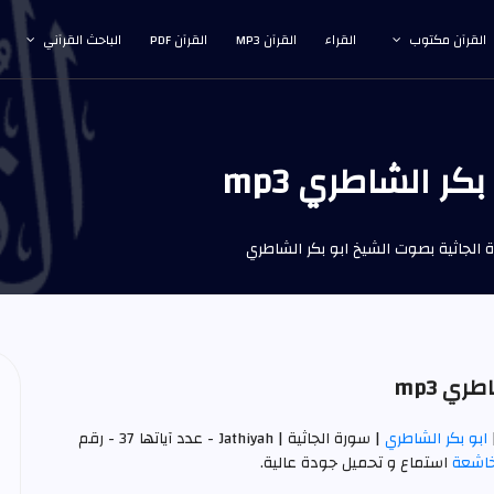
القرآن مكتوب
القراء
القرآن MP3
القرآن PDF
الباحث القرآني
ر الشاطري mp3
الجاثية بصوت الشيخ ابو بكر الشاطري
ي mp3
ابو بكر الشاطري
| سورة الجاثية | Jathiyah - عدد آياتها 37 - رقم
خاشعة
استماع و تحميل جودة عالية.