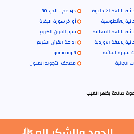
ثية باللغة الانجليزية
جزء عم - الجزء 30
ثية بالأندنوسية
أواخر سورة البقرة
ثية باللغة البنغالية
سور القرآن الكريم
ثية باللغة الاوردية
اذاعة القرآن الكريم
ت سورة الجاثية
quran mp3
ت الجاثية
مصحف التجويد الملون
عوة صالحة بظهر الغيب
الحمد والشكر لله ﷻ