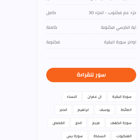
جزء عم مكتوب - الجزء 30
كامل
آية الكرسي مكتوبة
كاملة
اواخر سورة البقرة
مكتوبة
سور للقراءة
سورة البقرة
آل عمران
النساء
المائدة
يوسف
ابراهيم
الحجر
سورة الكهف
مريم
الحج
القصص
العنكبوت
السجدة
سورة يس