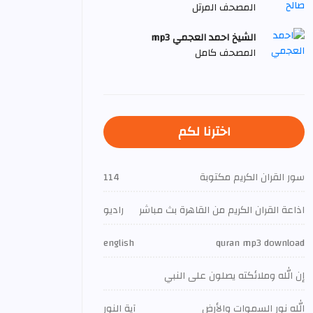
المصحف المرتل
الشيخ احمد العجمي mp3
المصحف كامل
اخترنا لكم
سور القران الكريم مكتوبة
114
اذاعة القران الكريم من القاهرة بث مباشر
راديو
english
quran mp3 download
إن الله وملائكته يصلون على النبي
الله نور السموات والأرض
آية النور