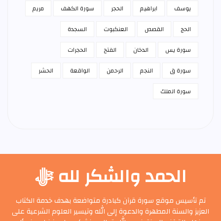
يوسف
ابراهيم
الحجر
سورة الكهف
مريم
الحج
القصص
العنكبوت
السجدة
سورة يس
الدخان
الفتح
الحجرات
سورة ق
النجم
الرحمن
الواقعة
الحشر
سورة الملك
الحمد والشكر لله ﷻ
تم تأسيس موقع سورة قرآن كبادرة متواضعة بهدف خدمة الكتاب
العزيز والسنة المطهرة والدعوة إلى الله وتيسير العلوم الشرعية على