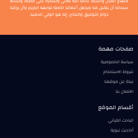
منهاج القرآن والسنة, نحمد الله تعالى ونشكره على فضله, ونسأله
سبحانه أن يتقبل منا ويجعل أعمالنا خالصة لوجهه الكريم وأن يرزقنا
دوام التوفيق والنجاح، إنه هو الولي الحميد.
صفحات مهمة
سياسة الخصوصية
شروط الاستخدام
نبذة عن موقعنا
الاتصال بنا
أقسام الموقع
الباحث القرآني
أحاديث نبوية