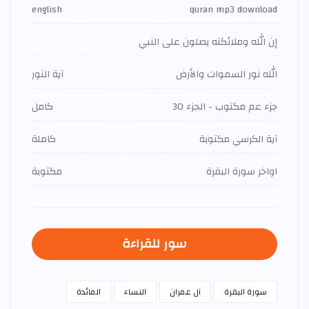
english
quran mp3 download
إن الله وملائكته يصلون على النبي
الله نور السموات والأرض
آية النور
جزء عم مكتوب - الجزء 30
كامل
آية الكرسي مكتوبة
كاملة
اواخر سورة البقرة
مكتوبة
سور للقراءة
سورة البقرة
آل عمران
النساء
المائدة