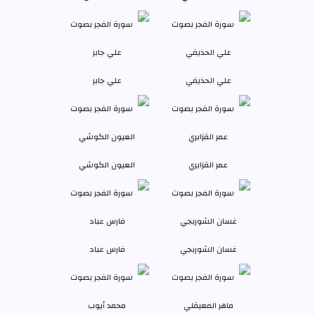
علي الحذيفي
علي جابر
عمر القزابري
العيون الكوشي
غسان الشوربجي
فارس عباد