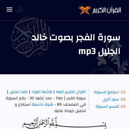
🌙
سورة الفجر بصوت خالد
الجليل mp3
القرآن الكريم mp3
|
قائمة القراء
|
خالد الجليل
|
استمع للسورة
سورة الفجر | Fajr - عدد آياتها 30 - رقم السورة
سور أخرى
في المصحف: 89 -
تلاوة خاشعة
استماع و
تفسير السورة
تحميل جودة عالية.