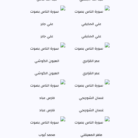
علي الحذيفي
علي جابر
عمر القزابري
العيون الكوشي
غسان الشوربجي
فارس عباد