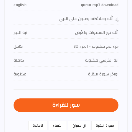
english
quran mp3 download
إن الله وملائكته يصلون على النبي
الله نور السموات والأرض
آية النور
جزء عم مكتوب - الجزء 30
كامل
آية الكرسي مكتوبة
كاملة
اواخر سورة البقرة
مكتوبة
سور للقراءة
سورة البقرة
آل عمران
النساء
المائدة