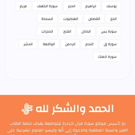
يوسف
ابراهيم
الحجر
سورة الكهف
مريم
الحج
القصص
العنكبوت
السجدة
سورة يس
الدخان
الفتح
الحجرات
سورة ق
النجم
الرحمن
الواقعة
الحشر
سورة الملك
الحمد والشكر لله ﷻ
تم تأسيس موقع سورة قرآن كبادرة متواضعة بهدف خدمة الكتاب
العزيز والسنة المطهرة والدعوة إلى الله وتيسير العلوم الشرعية على