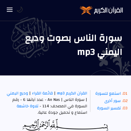
🌙
سورة الناس بصوت وديع
اليمني mp3
القرآن الكريم mp3
|
قائمة القراء
|
وديع اليمني
استمع للسورة
| سورة الناس | An Nas - عدد آياتها 6 - رقم
سور أخرى
السورة في المصحف: 114 -
تلاوة خاشعة
تفسير السورة
استماع و تحميل جودة عالية.