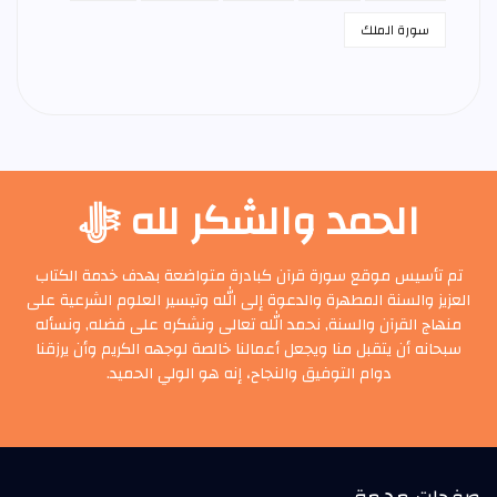
سورة الملك
الحمد والشكر لله ﷻ
تم تأسيس موقع سورة قرآن كبادرة متواضعة بهدف خدمة الكتاب
العزيز والسنة المطهرة والدعوة إلى الله وتيسير العلوم الشرعية على
منهاج القرآن والسنة, نحمد الله تعالى ونشكره على فضله, ونسأله
سبحانه أن يتقبل منا ويجعل أعمالنا خالصة لوجهه الكريم وأن يرزقنا
دوام التوفيق والنجاح، إنه هو الولي الحميد.