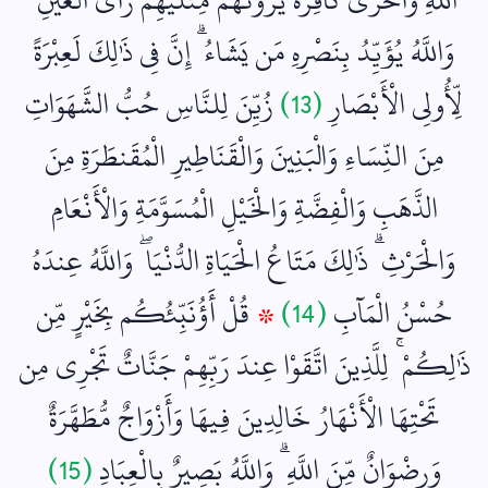
وَاللَّهُ يُؤَيِّدُ بِنَصْرِهِ مَن يَشَاءُ ۗ إِنَّ فِي ذَٰلِكَ لَعِبْرَةً
لِّأُولِي الْأَبْصَارِ
(13)
زُيِّنَ لِلنَّاسِ حُبُّ الشَّهَوَاتِ
مِنَ النِّسَاءِ وَالْبَنِينَ وَالْقَنَاطِيرِ الْمُقَنطَرَةِ مِنَ
الذَّهَبِ وَالْفِضَّةِ وَالْخَيْلِ الْمُسَوَّمَةِ وَالْأَنْعَامِ
وَالْحَرْثِ ۗ ذَٰلِكَ مَتَاعُ الْحَيَاةِ الدُّنْيَا ۖ وَاللَّهُ عِندَهُ
حُسْنُ الْمَآبِ
(14)
۞
قُلْ أَؤُنَبِّئُكُم بِخَيْرٍ مِّن
ذَٰلِكُمْ ۚ لِلَّذِينَ اتَّقَوْا عِندَ رَبِّهِمْ جَنَّاتٌ تَجْرِي مِن
تَحْتِهَا الْأَنْهَارُ خَالِدِينَ فِيهَا وَأَزْوَاجٌ مُّطَهَّرَةٌ
وَرِضْوَانٌ مِّنَ اللَّهِ ۗ وَاللَّهُ بَصِيرٌ بِالْعِبَادِ
(15)