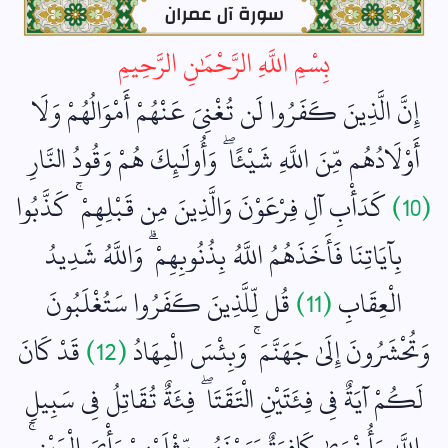
سورة آل عمران
بِسْمِ اللَّهِ الرَّحْمَٰنِ الرَّحِيمِ
إِنَّ الَّذِينَ كَفَرُوا لَن تُغْنِيَ عَنْهُمْ أَمْوَالُهُمْ وَلَا
أَوْلَادُهُم مِّنَ اللَّهِ شَيْئًا ۖ وَأُولَٰئِكَ هُمْ وَقُودُ النَّارِ
(10)
كَدَأْبِ آلِ فِرْعَوْنَ وَالَّذِينَ مِن قَبْلِهِمْ ۚ كَذَّبُوا
بِآيَاتِنَا فَأَخَذَهُمُ اللَّهُ بِذُنُوبِهِمْ ۗ وَاللَّهُ شَدِيدُ
الْعِقَابِ
(11)
قُل لِّلَّذِينَ كَفَرُوا سَتُغْلَبُونَ
وَتُحْشَرُونَ إِلَىٰ جَهَنَّمَ ۚ وَبِئْسَ الْمِهَادُ
(12)
قَدْ كَانَ
لَكُمْ آيَةٌ فِي فِئَتَيْنِ الْتَقَتَا ۖ فِئَةٌ تُقَاتِلُ فِي سَبِيلِ
اللَّهِ وَأُخْرَىٰ كَافِرَةٌ يَرَوْنَهُم مِّثْلَيْهِمْ رَأْيَ الْعَيْنِ ۚ