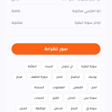
آية الكرسي مكتوبة
كاملة
اواخر سورة البقرة
مكتوبة
سور للقراءة
سورة البقرة
آل عمران
النساء
المائدة
يوسف
ابراهيم
الحجر
سورة الكهف
مريم
الحج
القصص
العنكبوت
السجدة
سورة يس
الدخان
الفتح
الحجرات
سورة ق
النجم
الرحمن
الواقعة
الحشر