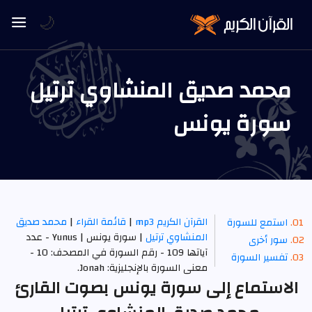
🌙
محمد صديق المنشاوي ترتيل
سورة يونس
القرآن الكريم mp3
|
قائمة القراء
|
محمد صديق
استمع للسورة
المنشاوي ترتيل
| سورة يونس | Yunus - عدد
سور أخرى
آياتها 109 - رقم السورة في المصحف: 10 -
تفسير السورة
معنى السورة بالإنجليزية: Jonah.
الاستماع إلى سورة يونس بصوت القارئ