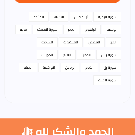
سورة البقرة
آل عمران
النساء
المائدة
يوسف
ابراهيم
الحجر
سورة الكهف
مريم
الحج
القصص
العنكبوت
السجدة
سورة يس
الدخان
الفتح
الحجرات
سورة ق
النجم
الرحمن
الواقعة
الحشر
سورة الملك
الحمد والشكر لله ﷻ