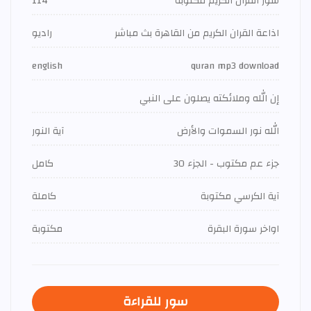
سور القران الكريم مكتوبة
114
اذاعة القران الكريم من القاهرة بث مباشر
راديو
english
quran mp3 download
إن الله وملائكته يصلون على النبي
الله نور السموات والأرض
آية النور
جزء عم مكتوب - الجزء 30
كامل
آية الكرسي مكتوبة
كاملة
اواخر سورة البقرة
مكتوبة
سور للقراءة