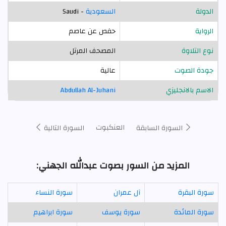
الدولة
السعودية
- Saudi
الرواية
حفص عن عاصم
نوع التلاوة
المصحف المرتل
جودة الصوت
عالية
الاسم بالانجليزي
Abdullah Al-Juhani
العنكبوت
السورة السابقة
السورة التالية
المزيد من السور بصوت عبدالله الجهني:
سورة البقرة
آل عمران
سورة النساء
سورة المائدة
سورة يوسف
سورة ابراهيم