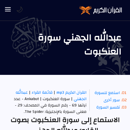
🌙
عبدالله الجهني سورة
العنكبوت
القرآن الكريم mp3
|
قائمة القراء
|
عبدالله
استمع للسورة
الجهني
| سورة العنكبوت | Ankabut - عدد
سور أخرى
آياتها 69 - رقم السورة في المصحف: 29 -
تفسير السورة
معنى السورة بالإنجليزية: The Spider.
الاستماع إلى سورة العنكبوت بصوت