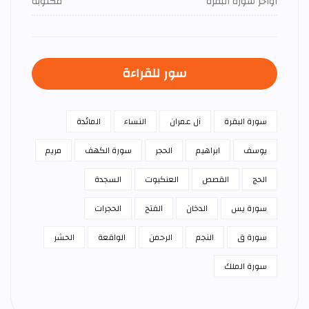
اواخر سورة البقرة
مكتوبة
سور للقراءة
سورة البقرة
آل عمران
النساء
المائدة
يوسف
ابراهيم
الحجر
سورة الكهف
مريم
الحج
القصص
العنكبوت
السجدة
سورة يس
الدخان
الفتح
الحجرات
سورة ق
النجم
الرحمن
الواقعة
الحشر
سورة الملك