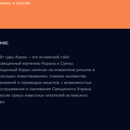
жении, и просим
 нас
йт суры Коран – это исламский сайт,
священный изучению Корана и Сунны.
ященный Коран написан на османском рисунке в
скольких повествованиях, помимо множества
лкований и переводов смыслов, с возможностью
ослушивания и скачивания Священного Корана
лосом самых известных читателей исламского
ра.