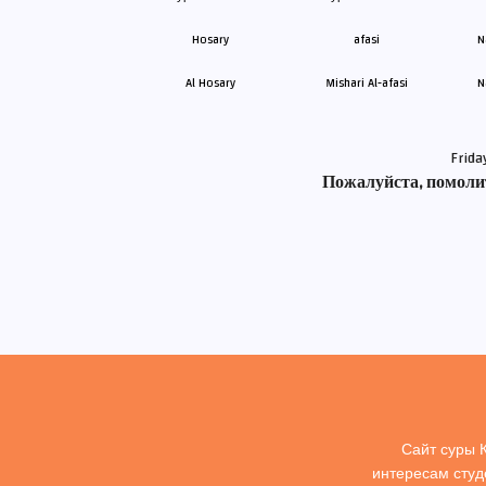
Al Hosary
Mishari Al-afasi
N
Frida
Пожалуйста, помолит
Сайт суры 
интересам студ