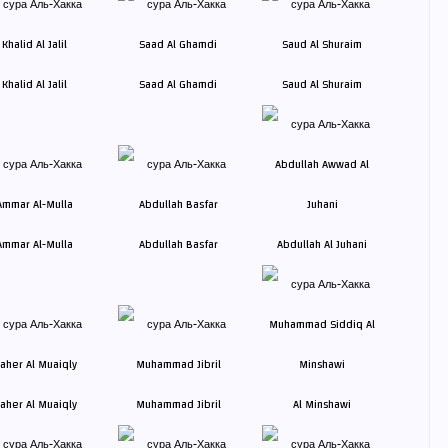
Khalid Al Jalil
Saad Al Ghamdi
Saud Al Shuraim
Ammar Al-Mulla
Abdullah Basfar
Abdullah Al Juhani
aher Al Muaiqly
Muhammad Jibril
Al Minshawi