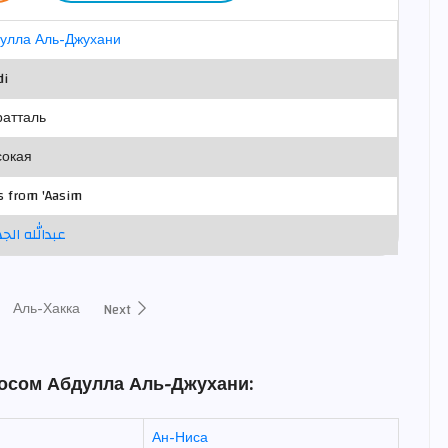
улла Аль-Джухани
di
атталь
окая
s from 'Aasim
عبدالله الج
Аль-Хакка
Next
лосом Абдулла Аль-Джухани:
Ан-Ниса