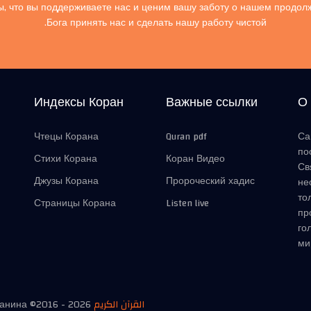
, что вы поддерживаете нас и ценим вашу заботу о нашем продол
Бога принять нас и сделать нашу работу чистой.
Индексы Коран
Важные ссылки
О
Чтецы Корана
Quran pdf
Са
по
Стихи Корана
Коран Видео
Св
Джузы Корана
Пророческий хадис
не
то
Страницы Корана
Listen live
пр
го
ми
манина ©2016 -
2026
القرآن الكريم