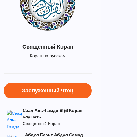
Священный Коран
Коран на русском
Заслуженный чтец
Саад Аль-Гамди mp3 Коран
слушать
Священный Коран
Абдул Басит Абдул Самад