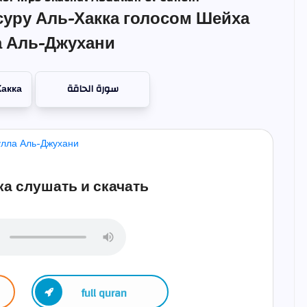
суру Аль-Хакка голосом Шейха
 Аль-Джухани
акка
سورة الحاقة
а слушать и скачать
full quran