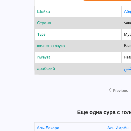
Шейха
Абд
Страна
Sau
Type
Мур
качество звука
Выс
riwayat
Haf
арабский
هني
Previous
Еще одна сура с го
Аль-Бакара
Аль ИмрАн