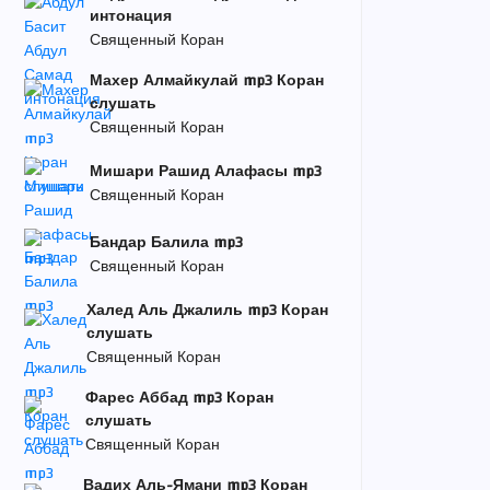
интонация
Священный Коран
Махер Алмайкулай mp3 Коран
слушать
Священный Коран
Мишари Рашид Алафасы mp3
Священный Коран
Бандар Балила mp3
Священный Коран
Халед Аль Джалиль mp3 Коран
слушать
Священный Коран
Фарес Аббад mp3 Коран
слушать
Священный Коран
Вадих Аль-Ямани mp3 Коран