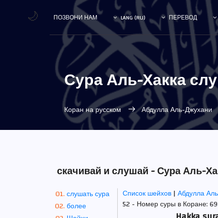
🌙
ПОЗВОНИ НАМ
LANG (RU)
ПЕРЕВОД
Сура Аль-Хакка сл
Коран на русском
Абдулла Аль-Джухани
скачивай и слушай - Сура Аль-Х
Список шейхов
|
Абдулла Ал
слушать сура
52 - Номер суры в Коране: 69 
более
Hakka sur