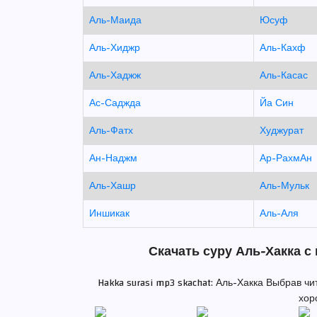
Аль-Маида
Юсуф
Аль-Хиджр
Аль-Кахф
Аль-Хаджж
Аль-Касас
Ас-Саджда
Йа Син
Аль-Фатх
Худжурат
Ан-Наджм
Ар-РахмАн
Аль-Хашр
Аль-Мульк
Иншикак
Аль-Аля
Скачать суру Аль-Хакка с
Hakka surasi mp3 skachat: Аль-Хакка Выбрав ч
хор