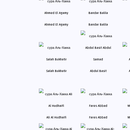
Ahmed El Agamy
Bandar Balila
Salah Bukhatir
Abdul Basit
Ali Al Hudhaifi
Fares Abbad
M