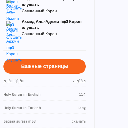
слушать
Священный Коран
Ахмед Аль-Аджми mp3 Коран
слушать
Священный Коран
Важные страницы
مكتوب
القرآن الكريم
Holy Quran in English
114
Holy Quran in Turkish
lang
baqara surasi mp3
скачать