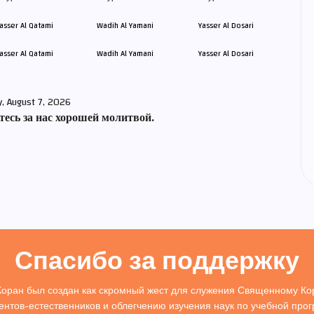
asser Al Qatami
Wadih Al Yamani
Yasser Al Dosari
y, August 7, 2026
есь за нас хорошей молитвой.
Спасибо за поддержку
Коран был создан как скромный жест для служения Священному Кор
ентов-естественников и облегчению изучения наук по учебной про