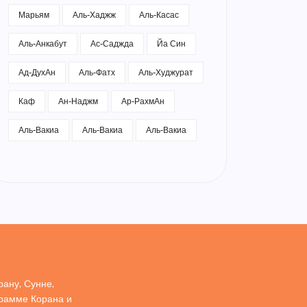
Марьям
Аль-Хаджж
Аль-Касас
Аль-Анкабут
Ас-Саджда
Йа Син
Ад-ДухАн
Аль-Фатх
Аль-Худжурат
Каф
Ан-Наджм
Ар-РахмАн
Аль-Вакиа
Аль-Вакиа
Аль-Вакиа
ану, Сунне,
грамме Корана и