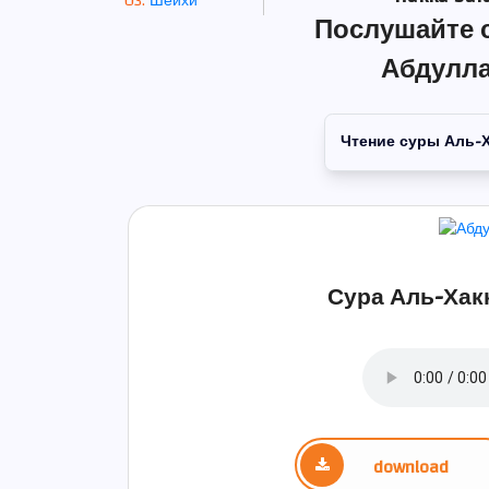
Шейхи
Послушайте 
Абдулла
Чтение суры Аль-Х
Сура Аль-Хакк
download