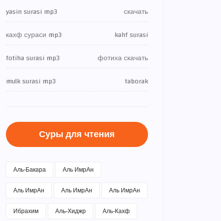
yasin surasi mp3
скачать
кахф сураси mp3
kahf surasi
fotiha surasi mp3
фотиха скачать
mulk surasi mp3
taborak
Суры для чтения
Аль-Бакара
Аль ИмрАн
Аль ИмрАн
Аль ИмрАн
Аль ИмрАн
Ибрахим
Аль-Хиджр
Аль-Кахф