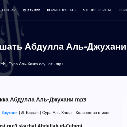
ТАФСИР
QURAN PDF
КОРАН СЛУШАТЬ
ЧТЕНИЕ КОРАНА
КОР
ушать Абдулла Аль-Джухани
Сура Аль-Хакка слушать mp3
акка Абдулла Аль-Джухани mp3
ь-Джухани
| Al-Haqqah | Сура Аль-Хакка - Количество стихов
.
asi mp3 skachat Abdullah el-Cuheni