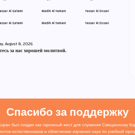
asser Al Qatami
Wadih Al Yamani
Yasser Al Dosari
ay, August 8, 2026
есь за нас хорошей молитвой.
Спасибо за поддержку
Коран был создан как скромный жест для служения Священному Кор
ентов-естественников и облегчению изучения наук по учебной про