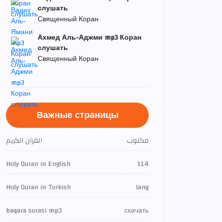
слушать
Священный Коран
Ахмед Аль-Аджми mp3 Коран
слушать
Священный Коран
Важные страницы
مكتوب
القرآن الكريم
Holy Quran in English
114
Holy Quran in Turkish
lang
baqara surasi mp3
скачать