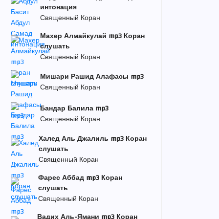
интонация
Священный Коран
Махер Алмайкулай mp3 Коран
слушать
Священный Коран
Мишари Рашид Алафасы mp3
Священный Коран
Бандар Балила mp3
Священный Коран
Халед Аль Джалиль mp3 Коран
слушать
Священный Коран
Фарес Аббад mp3 Коран
слушать
Священный Коран
Вадих Аль-Ямани mp3 Коран