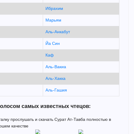
Ибрахим
Марьям
Аль-Анкабут
Йа Син
Каф
Аль-Вакиа
Аль-Хакка
Аль-Гашия
голосом самых известных чтецов:
италку прослушать и скачать Сурат Ат-Тавба полностью в
ошем качестве