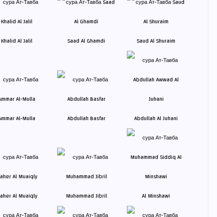
Khalid Al Jalil
Saad Al Ghamdi
Saud Al Shuraim
Ammar Al-Mulla
Abdullah Basfar
Abdullah Al Juhani
aher Al Muaiqly
Muhammad Jibril
Al Minshawi