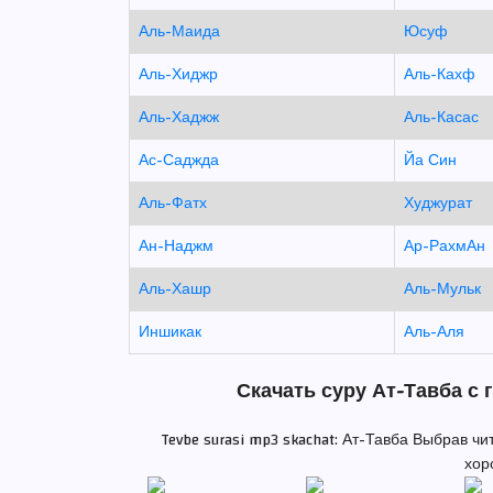
Аль-Маида
Юсуф
Аль-Хиджр
Аль-Кахф
Аль-Хаджж
Аль-Касас
Ас-Саджда
Йа Син
Аль-Фатх
Худжурат
Ан-Наджм
Ар-РахмАн
Аль-Хашр
Аль-Мульк
Иншикак
Аль-Аля
Скачать суру Ат-Тавба с 
Tevbe surasi mp3 skachat: Ат-Тавба Выбрав ч
хор