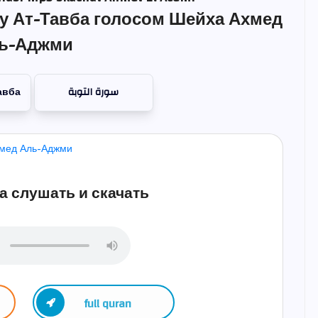
у Ат-Тавба голосом Шейха Ахмед
ь-Аджми
авба
سورة التوبة
а слушать и скачать
full quran