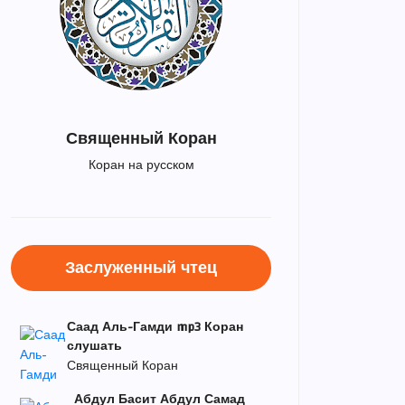
Священный Коран
Коран на русском
Заслуженный чтец
Саад Аль-Гамди mp3 Коран
слушать
Священный Коран
Абдул Басит Абдул Самад