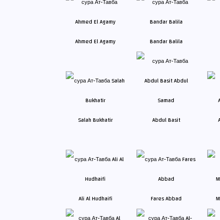
Ahmed El Agamy
Bandar Balila
Salah Bukhatir
Abdul Basit
Ali Al Hudhaifi
Fares Abbad
M