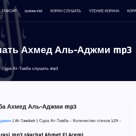
ТАФСИР
QURAN PDF
КОРАН СЛУШАТЬ
ЧТЕНИЕ КОРАНА
КОР
шать Ахмед Аль-Аджми mp3
Сура Ат-Тавба слушать mp3
вба Ахмед Аль-Аджми mp3
Аджми
| At-Tawbah | Сура Ат-Тавба - Количество стихов 129 -
rasi mp3 skachat Ahmet El Acemi