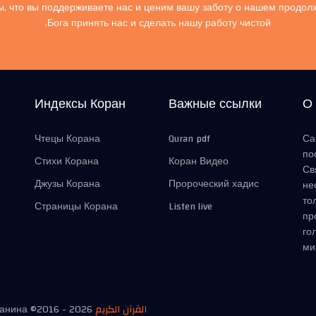
, что вы поддерживаете нас и ценим вашу заботу о нашем продол
Бога принять нас и сделать нашу работу чистой.
Индексы Коран
Важные ссылки
О
Чтецы Корана
Quran pdf
Са
по
Стихи Корана
Коран Видео
Св
Джузы Корана
Пророческий хадис
не
то
Страницы Корана
Listen live
пр
го
ми
манина ©2016 -
2026
القرآن الكريم