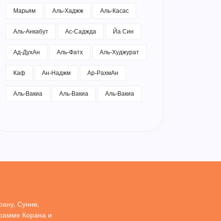
Марьям
Аль-Хаджж
Аль-Касас
Аль-Анкабут
Ас-Саджда
Йа Син
Ад-ДухАн
Аль-Фатх
Аль-Худжурат
Каф
Ан-Наджм
Ар-РахмАн
Аль-Вакиа
Аль-Вакиа
Аль-Вакиа
ану, Сунне,
грамме Корана и