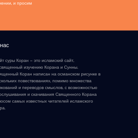
жении, и просим
 нас
йт суры Коран – это исламский сайт,
священный изучению Корана и Сунны.
ященный Коран написан на османском рисунке в
скольких повествованиях, помимо множества
лкований и переводов смыслов, с возможностью
ослушивания и скачивания Священного Корана
лосом самых известных читателей исламского
ра.