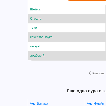
Шейха
Страна
Type
качество звука
riwayat
арабский
Previous
Еще одна сура с 
Аль-Бакара
Аль ИмрАн