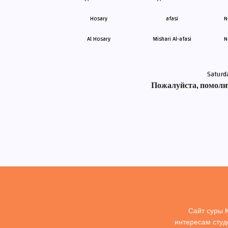
Al Hosary
Mishari Al-afasi
N
Saturd
Пожалуйста, помолит
Сайт суры 
интересам студ