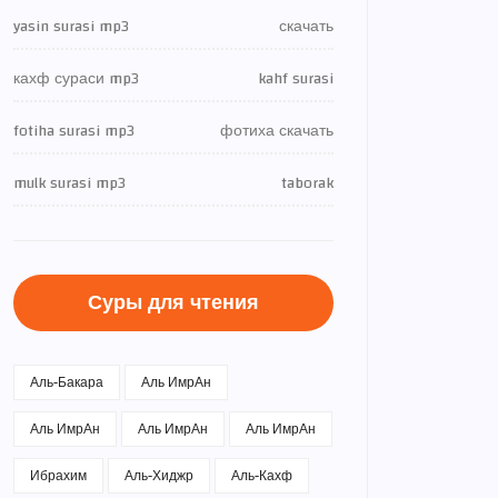
yasin surasi mp3
скачать
кахф сураси mp3
kahf surasi
fotiha surasi mp3
фотиха скачать
mulk surasi mp3
taborak
Суры для чтения
Аль-Бакара
Аль ИмрАн
Аль ИмрАн
Аль ИмрАн
Аль ИмрАн
Ибрахим
Аль-Хиджр
Аль-Кахф