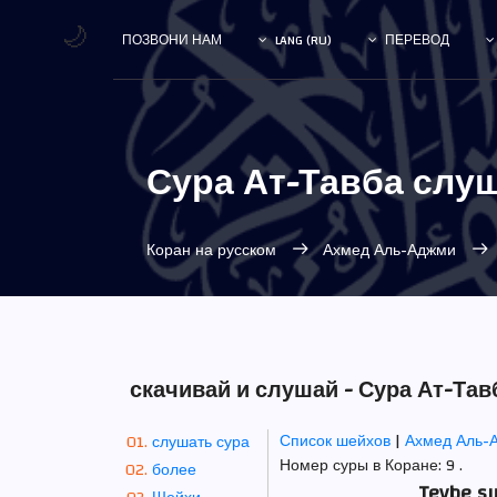
🌙
ПОЗВОНИ НАМ
LANG (RU)
ПЕРЕВОД
Сура Ат-Тавба слу
Коран на русском
Ахмед Аль-Аджми
скачивай и слушай - Сура Ат-Та
Список шейхов
|
Ахмед Аль-
слушать сура
Номер суры в Коране: 9 .
более
Tevbe su