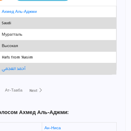
Ахмед Аль-Аджми
Saudi
Муратталь
Высокая
Hafs from 'Aasim
أحمد العجمي
Ат-Тавба
Next
голосом Ахмед Аль-Аджми:
Ан-Ниса