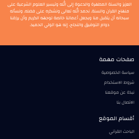
العزيز والسنة المطهرة والدعوة إلى الله وتيسير العلوم الشرعية على
منهاج القرآن والسنة, نحمد الله تعالى ونشكره على فضله, ونسأله
سبحانه أن يتقبل منا ويجعل أعمالنا خالصة لوجهه الكريم وأن يرزقنا
دوام التوفيق والنجاح، إنه هو الولي الحميد.
صفحات مهمة
سياسة الخصوصية
شروط الاستخدام
نبذة عن موقعنا
الاتصال بنا
أقسام الموقع
الباحث القرآني