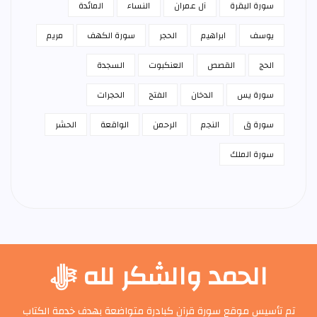
سورة البقرة
آل عمران
النساء
المائدة
يوسف
ابراهيم
الحجر
سورة الكهف
مريم
الحج
القصص
العنكبوت
السجدة
سورة يس
الدخان
الفتح
الحجرات
سورة ق
النجم
الرحمن
الواقعة
الحشر
سورة الملك
الحمد والشكر لله ﷻ
تم تأسيس موقع سورة قرآن كبادرة متواضعة بهدف خدمة الكتاب