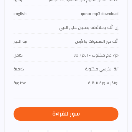
اذاعة القران الكريم من القاهرة بث مباشر
راديو
english
quran mp3 download
إن الله وملائكته يصلون على النبي
الله نور السموات والأرض
آية النور
جزء عم مكتوب - الجزء 30
كامل
آية الكرسي مكتوبة
كاملة
اواخر سورة البقرة
مكتوبة
سور للقراءة