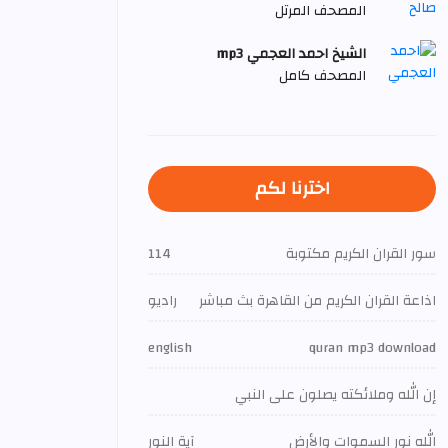
المصحف المرتل
الشيخ احمد العجمي mp3
المصحف كامل
اخترنا لكم
سور القران الكريم مكتوبة
114
اذاعة القران الكريم من القاهرة بث مباشر
راديو
english
quran mp3 download
إن الله وملائكته يصلون على النبي
الله نور السموات والأرض
آية النور