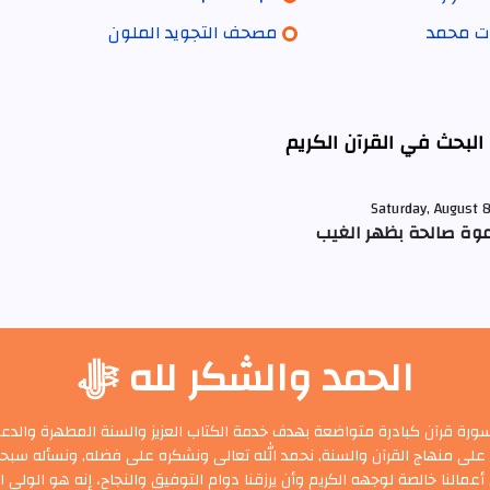
ات محمد
مصحف التجويد الملون
 البحث في القرآن الكريم
Saturday, August 
عوة صالحة بظهر الغيب
الحمد والشكر لله ﷻ
ة قرآن كبادرة متواضعة بهدف خدمة الكتاب العزيز والسنة المطهرة والدعوة
على منهاج القرآن والسنة, نحمد الله تعالى ونشكره على فضله, ونسأله سبحان
عمالنا خالصة لوجهه الكريم وأن يرزقنا دوام التوفيق والنجاح، إنه هو الولي ا