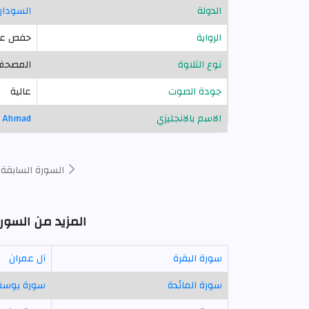
الدولة
السودان
الرواية
حفص عن
نوع التلاوة
المصحف 
جودة الصوت
عالية
الاسم بالانجليزي
d Ahmad
السورة السابقة
المزيد من السور
سورة البقرة
آل عمران
سورة المائدة
سورة يوس