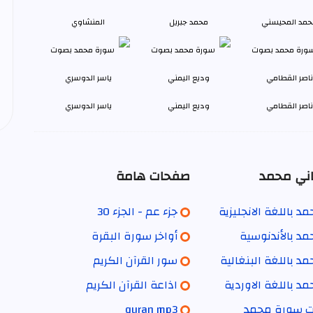
حمد المحيسني
محمد جبريل
المنشاوي
ناصر القطامي
وديع اليمني
ياسر الدوسري
ني محمد
صفحات هامة
 باللغة الانجليزية
جزء عم - الجزء 30
د بالأندنوسية
أواخر سورة البقرة
 باللغة البنغالية
سور القرآن الكريم
د باللغة الاوردية
اذاعة القرآن الكريم
ات سورة محمد
quran mp3