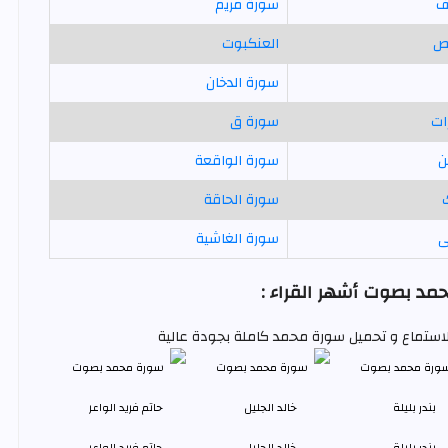
ف
سورة مريم
ص
العنكبوت
سورة الدخان
ات
سورة ق
ن
سورة الواقعة
سورة الحاقة
ى
سورة الغاشية
د بصوت أشهر القراء :
 للاستماع و تحميل سورة محمد كاملة بجودة عالية
بندر بليلة
خالد الجليل
حاتم فريد الواعر