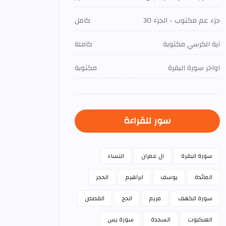
جزء عم مكتوب - الجزء 30
كامل
آية الكرسي مكتوبة
كاملة
اواخر سورة البقرة
مكتوبة
سور للقراءة
سورة البقرة
آل عمران
النساء
المائدة
يوسف
ابراهيم
الحجر
سورة الكهف
مريم
الحج
القصص
العنكبوت
السجدة
سورة يس