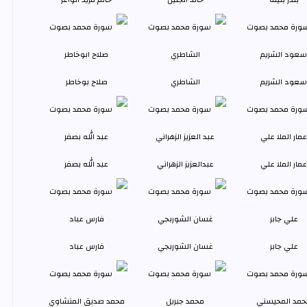
سعود الشريم
الشاطري
صلاح بوخاطر
عمار الملا علي
عبدالعزيز الزهراني
عبد الله بصفر
علي جابر
غسان الشوربجي
فارس عباد