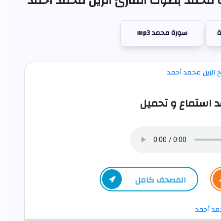
 محمد بصوت القارئ الزين محمد أحمد
ة
سورة محمد mp3
 استماع و تحميل
المصحف كامل
حمد أحمد