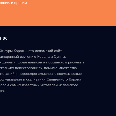
жении, и просим
 нас
йт суры Коран – это исламский сайт,
священный изучению Корана и Сунны.
ященный Коран написан на османском рисунке в
скольких повествованиях, помимо множества
лкований и переводов смыслов, с возможностью
ослушивания и скачивания Священного Корана
лосом самых известных читателей исламского
ра.