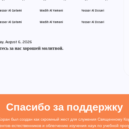
asser Al Qatami
Wadih Al Yamani
Yasser Al Dosari
ay, August 6, 2026
есь за нас хорошей молитвой.
Спасибо за поддержку
Коран был создан как скромный жест для служения Священному Кор
ентов-естественников и облегчению изучения наук по учебной про