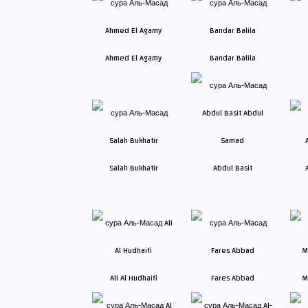
Ahmed El Agamy
Bandar Balila
Salah Bukhatir
Abdul Basit
Ali Al Hudhaifi
Fares Abbad
M