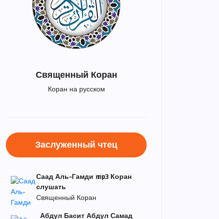
Священный Коран
Коран на русском
Заслуженный чтец
Саад Аль-Гамди mp3 Коран
слушать
Священный Коран
Абдул Басит Абдул Самад