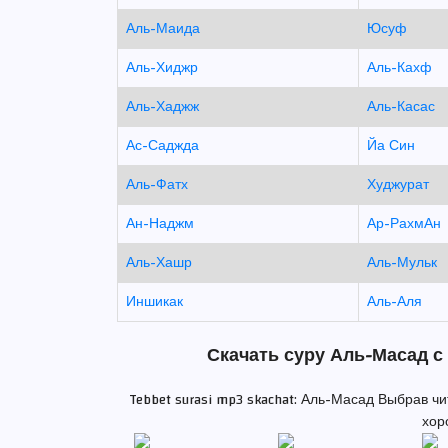
Аль-Маида
Юсуф
Аль-Хиджр
Аль-Кахф
Аль-Хаджж
Аль-Касас
Ас-Саджда
Йа Син
Аль-Фатх
Худжурат
Ан-Наджм
Ар-РахмАн
Аль-Хашр
Аль-Мульк
Иншикак
Аль-Аля
Скачать суру Аль-Масад с
Tebbet surasi mp3 skachat: Аль-Масад Выбрав ч
хор