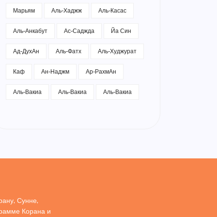
Марьям
Аль-Хаджж
Аль-Касас
Аль-Анкабут
Ас-Саджда
Йа Син
Ад-ДухАн
Аль-Фатх
Аль-Худжурат
Каф
Ан-Наджм
Ар-РахмАн
Аль-Вакиа
Аль-Вакиа
Аль-Вакиа
ану, Сунне,
грамме Корана и