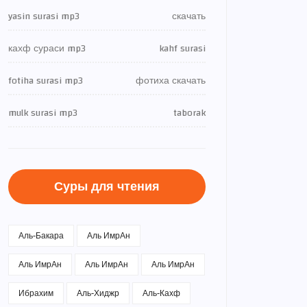
yasin surasi mp3
скачать
кахф сураси mp3
kahf surasi
fotiha surasi mp3
фотиха скачать
mulk surasi mp3
taborak
Суры для чтения
Аль-Бакара
Аль ИмрАн
Аль ИмрАн
Аль ИмрАн
Аль ИмрАн
Ибрахим
Аль-Хиджр
Аль-Кахф