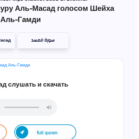
уру Аль-Масад голосом Шейха
 Аль-Гамди
Масад
سورة المسد
д слушать и скачать
full quran