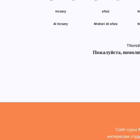
Al Hosary
Mishari Al-afasi
N
Thursd
Пожалуйста, помолит
Сайт суры 
интересам студ