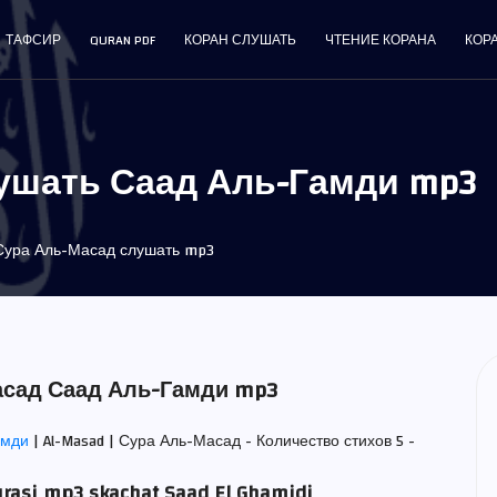
ТАФСИР
QURAN PDF
КОРАН СЛУШАТЬ
ЧТЕНИЕ КОРАНА
КОР
ушать Саад Аль-Гамди mp3
ура Аль-Масад слушать mp3
асад Саад Аль-Гамди mp3
амди
| Al-Masad | Сура Аль-Масад - Количество стихов 5 -
urasi mp3 skachat Saad El Ghamidi