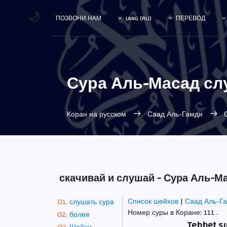
🌙
ПОЗВОНИ НАМ
LANG (RU)
ПЕРЕВОД
Сура Аль-Масад сл
Коран на русском
Саад Аль-Гамди
С
скачивай и слушай - Сура Аль-М
Список шейхов
|
Саад Аль-Г
слушать сура
Номер суры в Коране: 111 .
более
Tebbet s