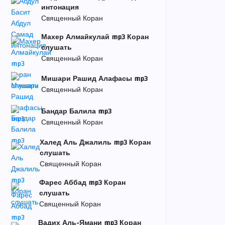
интонация
Священный Коран
Махер Алмайкулай mp3 Коран
слушать
Священный Коран
Мишари Рашид Алафасы mp3
Священный Коран
Бандар Балила mp3
Священный Коран
Халед Аль Джалиль mp3 Коран
слушать
Священный Коран
Фарес Аббад mp3 Коран
слушать
Священный Коран
Вадих Аль-Ямани mp3 Коран