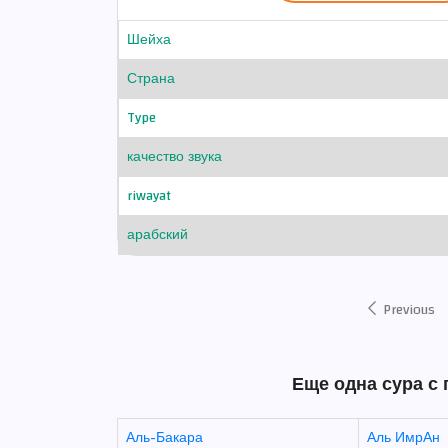
Шейха
Страна
Type
качество звука
riwayat
арабский
Previous
Еще одна сура с 
Аль-Бакара
Аль ИмрАн