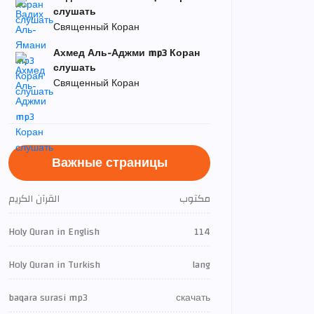
слушать
Священный Коран
Ахмед Аль-Аджми mp3 Коран
слушать
Священный Коран
Важные страницы
مكتوب
القرآن الكريم
Holy Quran in English
114
Holy Quran in Turkish
lang
baqara surasi mp3
скачать