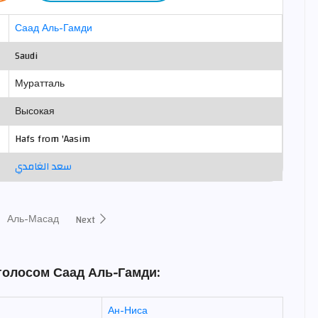
Саад Аль-Гамди
Saudi
Муратталь
Высокая
Hafs from 'Aasim
سعد الغامدي
Аль-Масад
Next
голосом Саад Аль-Гамди:
Ан-Ниса