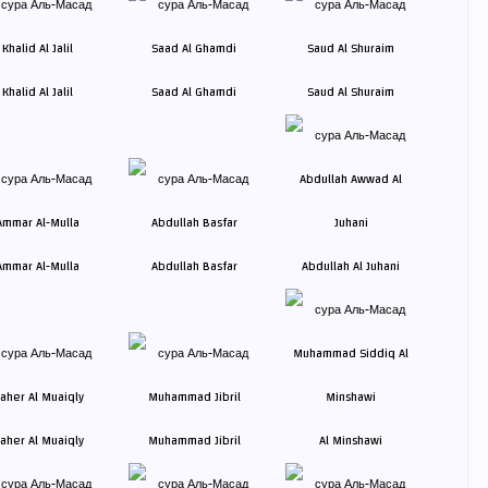
Khalid Al Jalil
Saad Al Ghamdi
Saud Al Shuraim
Ammar Al-Mulla
Abdullah Basfar
Abdullah Al Juhani
aher Al Muaiqly
Muhammad Jibril
Al Minshawi