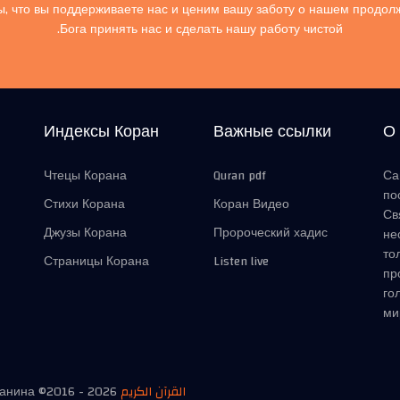
, что вы поддерживаете нас и ценим вашу заботу о нашем продол
Бога принять нас и сделать нашу работу чистой.
Индексы Коран
Важные ссылки
О
Чтецы Корана
Quran pdf
Са
по
Стихи Корана
Коран Видео
Св
Джузы Корана
Пророческий хадис
не
то
Страницы Корана
Listen live
пр
го
ми
манина ©2016 -
2026
القرآن الكريم