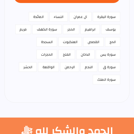
سورة البقرة
آل عمران
النساء
المائدة
يوسف
ابراهيم
الحجر
سورة الكهف
مريم
الحج
القصص
العنكبوت
السجدة
سورة يس
الدخان
الفتح
الحجرات
سورة ق
النجم
الرحمن
الواقعة
الحشر
سورة الملك
الحمد والشكر لله ﷻ