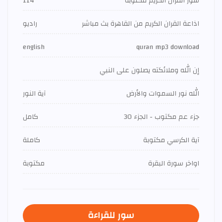
سور القران الكريم مكتوبة
114
اذاعة القران الكريم من القاهرة بث مباشر
راديو
english
quran mp3 download
إن الله وملائكته يصلون على النبي
الله نور السموات والأرض
آية النور
جزء عم مكتوب - الجزء 30
كامل
آية الكرسي مكتوبة
كاملة
اواخر سورة البقرة
مكتوبة
سور للقراءة