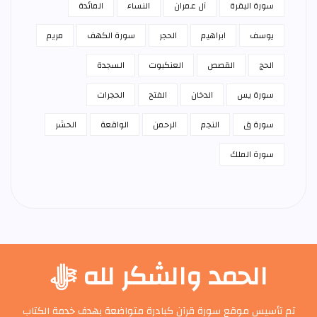
سورة البقرة
آل عمران
النساء
المائدة
يوسف
ابراهيم
الحجر
سورة الكهف
مريم
الحج
القصص
العنكبوت
السجدة
سورة يس
الدخان
الفتح
الحجرات
سورة ق
النجم
الرحمن
الواقعة
الحشر
سورة الملك
الحمد والشكر لله ﷻ
تم تأسيس موقع سورة قرآن كبادرة متواضعة بهدف خدمة الكتاب