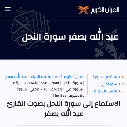
🌙
عبد الله بصفر سورة النحل
القرآن الكريم mp3
|
قائمة القراء
|
عبد الله بصفر
استمع للسورة
| سورة النحل | Nahl - عدد آياتها 128 - رقم
سور أخرى
السورة في المصحف: 16 - معنى السورة
تفسير السورة
بالإنجليزية: The Bee.
الاستماع إلى سورة النحل بصوت القارئ
عبد الله بصفر