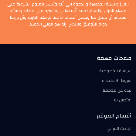
العزيز والسنة المطهرة والدعوة إلى الله وتيسير العلوم الشرعية على
منهاج القرآن والسنة, نحمد الله تعالى ونشكره على فضله, ونسأله
سبحانه أن يتقبل منا ويجعل أعمالنا خالصة لوجهه الكريم وأن يرزقنا
دوام التوفيق والنجاح، إنه هو الولي الحميد.
صفحات مهمة
سياسة الخصوصية
شروط الاستخدام
نبذة عن موقعنا
الاتصال بنا
أقسام الموقع
الباحث القرآني