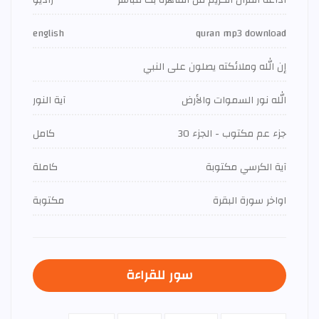
اذاعة القران الكريم من القاهرة بث مباشر
راديو
english
quran mp3 download
إن الله وملائكته يصلون على النبي
الله نور السموات والأرض
آية النور
جزء عم مكتوب - الجزء 30
كامل
آية الكرسي مكتوبة
كاملة
اواخر سورة البقرة
مكتوبة
سور للقراءة