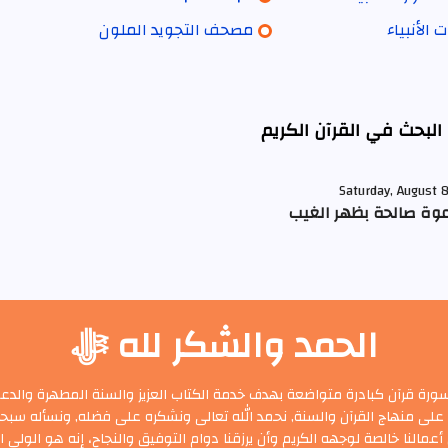
 الأنبياء
مصحف التجويد الملون
 البحث في القرآن الكريم
Saturday, August 
عوة صالحة بظهر الغيب
الحمد والشكر لله ﷻ
ة قرآن كبادرة متواضعة بهدف خدمة الكتاب العزيز والسنة المطهرة والدعوة
على منهاج القرآن والسنة, نحمد الله تعالى ونشكره على فضله, ونسأله سبحان
عمالنا خالصة لوجهه الكريم وأن يرزقنا دوام التوفيق والنجاح، إنه هو الولي ا