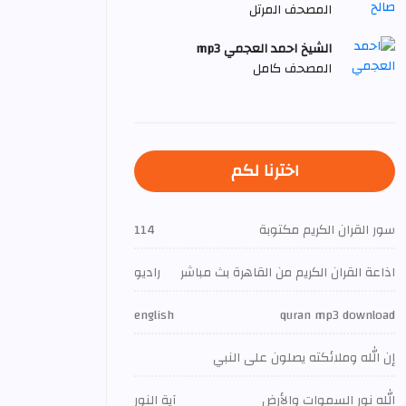
المصحف المرتل
الشيخ احمد العجمي mp3
المصحف كامل
اخترنا لكم
سور القران الكريم مكتوبة
114
اذاعة القران الكريم من القاهرة بث مباشر
راديو
english
quran mp3 download
إن الله وملائكته يصلون على النبي
الله نور السموات والأرض
آية النور