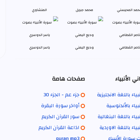
حمد المحيسني
محمد جبريل
المنشاوي
ناصر القطامي
وديع اليمني
ياسر الدوسري
ي الأنبياء
صفحات هامة
ياء باللغة الانجليزية
جزء عم - الجزء 30
بياء بالأندنوسية
أواخر سورة البقرة
ياء باللغة البنغالية
سور القرآن الكريم
ياء باللغة الاوردية
اذاعة القرآن الكريم
ت سورة الأنبياء
quran mp3