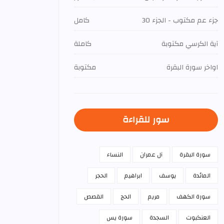
جزء عم مكتوب - الجزء 30
كامل
آية الكرسي مكتوبة
كاملة
اواخر سورة البقرة
مكتوبة
سور للقراءة
سورة البقرة
آل عمران
النساء
المائدة
يوسف
ابراهيم
الحجر
سورة الكهف
مريم
الحج
القصص
العنكبوت
السجدة
سورة يس