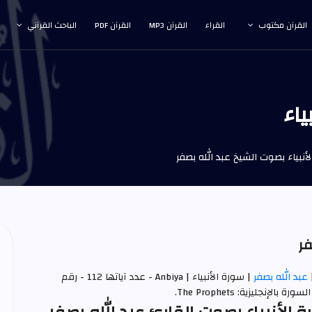
القرآن مكتوب
القراء
القرآن MP3
القرآن PDF
الباحث القرآني
ياء
أنبياء بصوت الشيخ عبد الله بصفر
فر
عبد الله بصفر
| سورة الأنبياء | Anbiya - عدد آياتها 112 - رقم