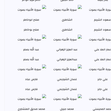
سعود الشريم
الشاطري
صلاح بوخاطر
عمار الملا علي
عبدالعزيز الزهراني
عبد الله بصفر
علي جابر
غسان الشوربجي
فارس عباد