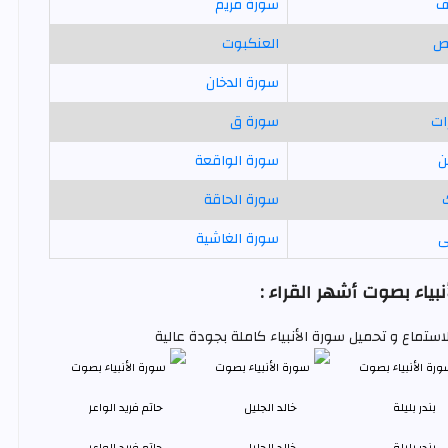
ف
سورة مريم
ص
العنكبوت
سورة الدخان
ات
سورة ق
ن
سورة الواقعة
سورة الحاقة
ى
سورة الغاشية
بياء بصوت أشهر القراء :
للاستماع و تحميل سورة الأنبياء كاملة بجودة عالية
بندر بليلة
خالد الجليل
حاتم فريد الواعر