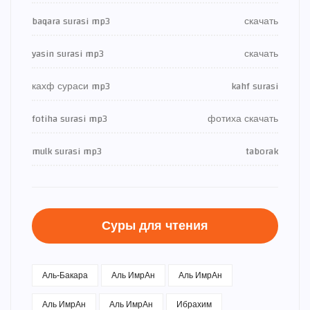
baqara surasi mp3
скачать
yasin surasi mp3
скачать
кахф сураси mp3
kahf surasi
fotiha surasi mp3
фотиха скачать
mulk surasi mp3
taborak
Суры для чтения
Аль-Бакара
Аль ИмрАн
Аль ИмрАн
Аль ИмрАн
Аль ИмрАн
Ибрахим