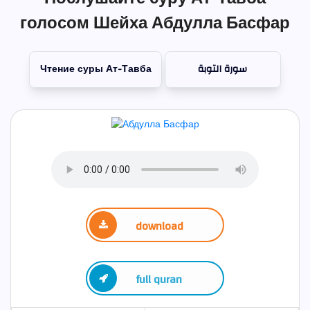
голосом Шейха Абдулла Басфар
Чтение суры Ат-Тавба
سورة التوبة
download
full quran