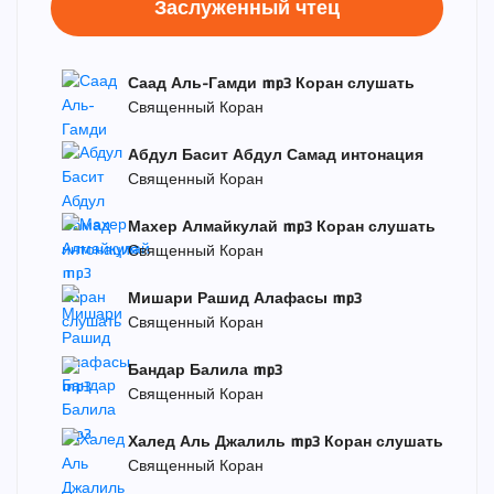
Заслуженный чтец
Саад Аль-Гамди mp3 Коран слушать
Священный Коран
Абдул Басит Абдул Самад интонация
Священный Коран
Махер Алмайкулай mp3 Коран слушать
Священный Коран
Мишари Рашид Алафасы mp3
Священный Коран
Бандар Балила mp3
Священный Коран
Халед Аль Джалиль mp3 Коран слушать
Священный Коран