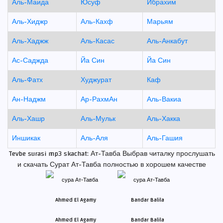
Аль-Маида
Юсуф
Ибрахим
Аль-Хиджр
Аль-Кахф
Марьям
Аль-Хаджж
Аль-Касас
Аль-Анкабут
Ас-Саджда
Йа Син
Йа Син
Аль-Фатх
Худжурат
Каф
Ан-Наджм
Ар-РахмАн
Аль-Вакиа
Аль-Хашр
Аль-Мульк
Аль-Хакка
Иншикак
Аль-Аля
Аль-Гашия
Tevbe surasi mp3 skachat: Ат-Тавба Выбрав читалку прослушать
и скачать Сурат Ат-Тавба полностью в хорошем качестве
Ahmed El Agamy
Bandar Balila