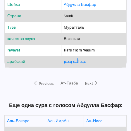
Шейха
Абдулла Басфар
Страна
Saudi
Type
Муратталь
качество звука
Высокая
riwayat
Hafs from 'Aasim
арабский
عبد الله بصفر
Ат-Тавба
Previous
Next
Еще одна сура с голосом Абдулла Басфар:
Аль-Бакара
Аль ИмрАн
Ан-Ниса