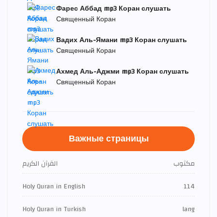
Фарес Аббад mp3 Коран слушать
Священный Коран
Вадих Аль-Ямани mp3 Коран слушать
Священный Коран
Ахмед Аль-Аджми mp3 Коран слушать
Священный Коран
Важные страницы
مكتوب
القرآن الكريم
Holy Quran in English
114
Holy Quran in Turkish
lang