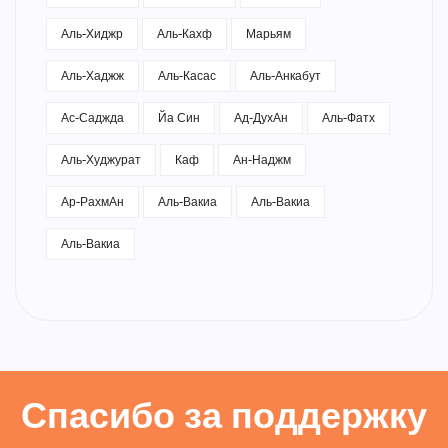
Аль-Хиджр
Аль-Кахф
Марьям
Аль-Хаджж
Аль-Касас
Аль-Анкабут
Ас-Саджда
Йа Син
Ад-ДухАн
Аль-Фатх
Аль-Худжурат
Каф
Ан-Наджм
Ар-РахмАн
Аль-Вакиа
Аль-Вакиа
Аль-Вакиа
Спасибо за поддержку