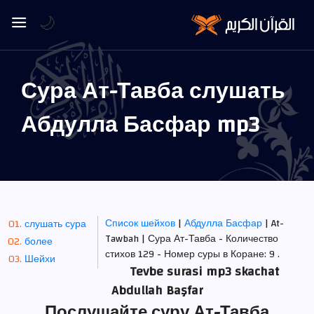
🌙
Сура Ат-Тавба слушать
Абдулла Басфар mp3
Список шейхов
|
Абдулла Басфар
| At-
слушать сура
Tawbah | Сура Ат-Тавба - Количество
более
стихов 129 - Номер суры в Коране: 9 .
Шейхи
Tevbe surasi mp3 skachat
Abdullah Başfar
Послушайте суру Ат-Тавба