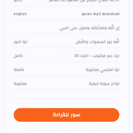
اذاعة القران الكريم من القاهرة بث مباشر
راديو
english
quran mp3 download
إن الله وملائكته يصلون على النبي
الله نور السموات والأرض
آية النور
جزء عم مكتوب - الجزء 30
كامل
آية الكرسي مكتوبة
كاملة
اواخر سورة البقرة
مكتوبة
سور للقراءة