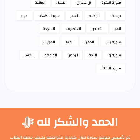
سورة البقرة
آل عمران
النساء
المائدة
يوسف
ابراهيم
الحجر
سورة الكهف
مريم
الحج
القصص
العنكبوت
السجدة
سورة يس
الدخان
الفتح
الحجرات
سورة ق
النجم
الرحمن
الواقعة
الحشر
سورة الملك
الحمد والشكر لله ﷻ
تم تأسيس موقع سورة قرآن كبادرة متواضعة بهدف خدمة الكتاب