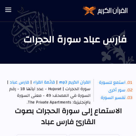
🌙
فارس عباد سورة الحجرات
القرآن الكريم mp3
|
قائمة القراء
|
فارس عباد
|
استمع للسورة
سورة الحجرات | Hujurat - عدد آياتها 18 - رقم
سور أخرى
السورة في المصحف: 49 - معنى السورة
تفسير السورة
بالإنجليزية: The Private Apartments.
الاستماع إلى سورة الحجرات بصوت
القارئ فارس عباد