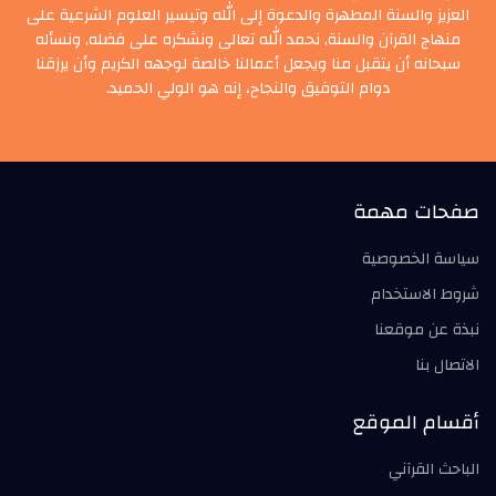
العزيز والسنة المطهرة والدعوة إلى الله وتيسير العلوم الشرعية على
منهاج القرآن والسنة, نحمد الله تعالى ونشكره على فضله, ونسأله
سبحانه أن يتقبل منا ويجعل أعمالنا خالصة لوجهه الكريم وأن يرزقنا
دوام التوفيق والنجاح، إنه هو الولي الحميد.
صفحات مهمة
سياسة الخصوصية
شروط الاستخدام
نبذة عن موقعنا
الاتصال بنا
أقسام الموقع
الباحث القرآني