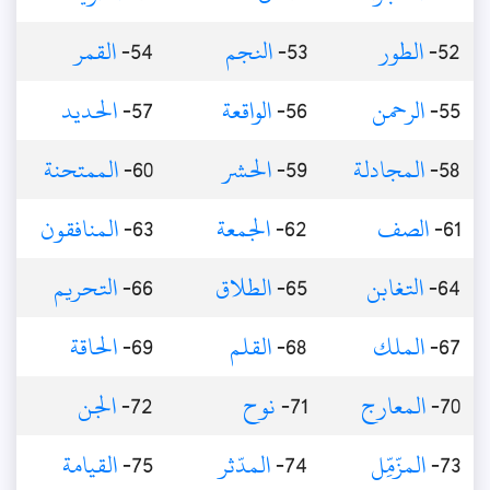
52-
الطور
53-
النجم
54-
القمر
55-
الرحمن
56-
الواقعة
57-
الحديد
58-
المجادلة
59-
الحشر
60-
الممتحنة
61-
الصف
62-
الجمعة
63-
المنافقون
64-
التغابن
65-
الطلاق
66-
التحريم
67-
الملك
68-
القلم
69-
الحاقة
70-
المعارج
71-
نوح
72-
الجن
73-
المزّمِّل
74-
المدّثر
75-
القيامة