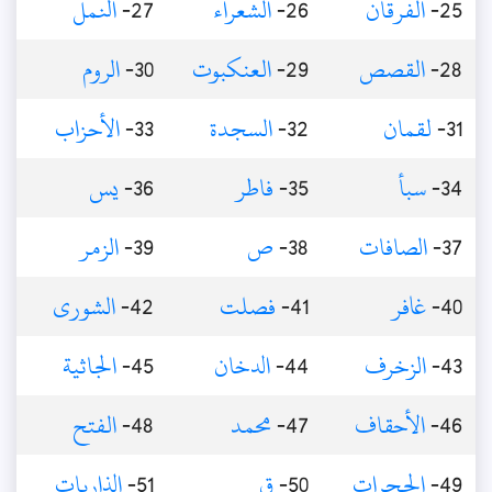
25-
الفرقان
26-
الشعراء
27-
النمل
28-
القصص
29-
العنكبوت
30-
الروم
31-
لقمان
32-
السجدة
33-
الأحزاب
34-
سبأ
35-
فاطر
36-
يس
37-
الصافات
38-
ص
39-
الزمر
40-
غافر
41-
فصلت
42-
الشورى
43-
الزخرف
44-
الدخان
45-
الجاثية
46-
الأحقاف
47-
محمد
48-
الفتح
49-
الحجرات
50-
ق
51-
الذاريات