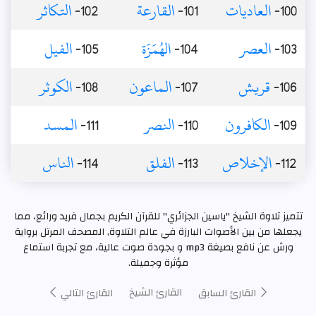
100-
العاديات
101-
القارعة
102-
التكاثر
103-
العصر
104-
الهُمَزَة
105-
الفيل
106-
قريش
107-
الماعون
108-
الكوثر
109-
الكافرون
110-
النصر
111-
المسد
112-
الإخلاص
113-
الفلق
114-
الناس
تتميز تلاوة الشيخ "ياسين الجزائري" للقرآن الكريم بجمال فريد ورائع، مما
يجعلها من بين الأصوات البارزة في عالم التلاوة, المصحف المرتل برواية
ورش عن نافع بصيغة mp3 و بجودة صوت عالية، مع تجربة استماع
مؤثرة وجميلة.
القارئ الشيخ
القارئ السابق
القارئ التالي