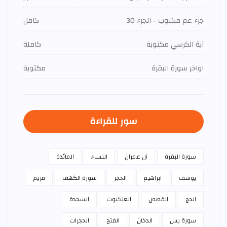
جزء عم مكتوب - الجزء 30
كامل
آية الكرسي مكتوبة
كاملة
اواخر سورة البقرة
مكتوبة
سور للقراءة
سورة البقرة
آل عمران
النساء
المائدة
يوسف
ابراهيم
الحجر
سورة الكهف
مريم
الحج
القصص
العنكبوت
السجدة
سورة يس
الدخان
الفتح
الحجرات