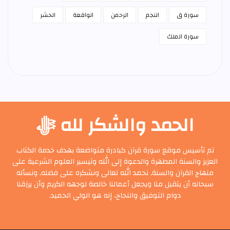
سورة ق
النجم
الرحمن
الواقعة
الحشر
سورة الملك
الحمد والشكر لله ﷻ
تم تأسيس موقع سورة قرآن كبادرة متواضعة بهدف خدمة الكتاب
العزيز والسنة المطهرة والدعوة إلى الله وتيسير العلوم الشرعية على
منهاج القرآن والسنة, نحمد الله تعالى ونشكره على فضله, ونسأله
سبحانه أن يتقبل منا ويجعل أعمالنا خالصة لوجهه الكريم وأن يرزقنا
دوام التوفيق والنجاح، إنه هو الولي الحميد.