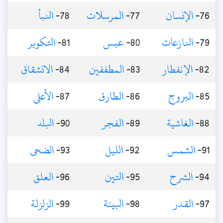
76-
الإنسان
77-
المرسلات
78-
النبأ
79-
النازعات
80-
عبس
81-
التكوير
82-
الإنفطار
83-
المطففين
84-
الانشقاق
85-
البروج
86-
الطارق
87-
الأعلى
88-
الغاشية
89-
الفجر
90-
البلد
91-
الشمس
92-
الليل
93-
الضحى
94-
الشرح
95-
التين
96-
العلق
97-
القدر
98-
البينة
99-
الزلزلة