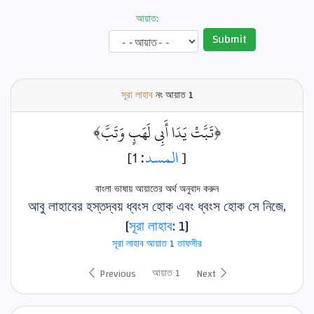
আয়াত:
Submit
সূরা লাহাব
নং আয়াত
1
﴿تَبَّتْ يَدَا أَبِي لَهَبٍ وَتَبَّ﴾
: 1]
المسد
[
বাংলা ভাষায় আয়াতের অর্থ অনুবাদ করুন
আবু লাহাবের হস্তদ্বয় ধ্বংস হোক এবং ধ্বংস হোক সে নিজে,
[
সূরা লাহাব
: 1]
সূরা লাহাব আয়াত 1 তাফসীর
আয়াত 1
Previous
Next