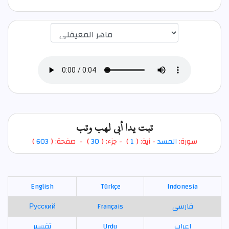
اختيار قارئ الآية
تبت يدا أبي لهب وتب
)
603
) - صفحة: (
30
- جزء: (
)
1
- آية: (
المسد
سورة:
English
Türkçe
Indonesia
Русский
Français
فارسی
تفسير
Urdu
اعراب