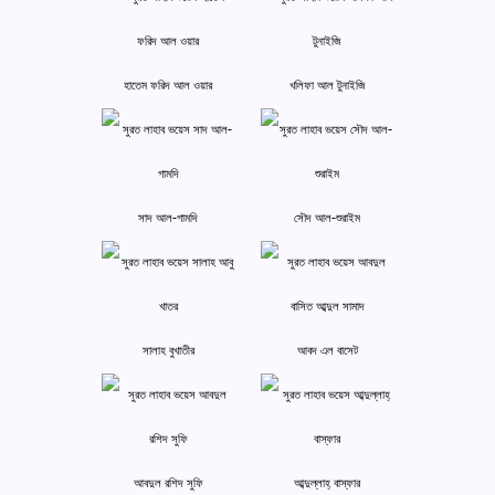
হাতেম ফরিদ আল ওয়ার
খলিফা আল টুনাইজি
সাদ আল-গামদি
সৌদ আল-শুরাইম
সালাহ বুখাতীর
আবদ এল বাসেট
আবদুল রশিদ সুফি
আব্দুল্লাহ্ বাস্‌ফার