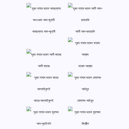
আবদুল্লাহ আল-জুহানী
আলী আল-হুদায়েফি
আলী জাবের
ফারেস আব্বাদ
মাহের আলমাইকুলই
মোহাম্মদ আইয়ুব