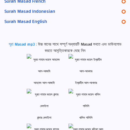
Surah Masad French
Surah Masad Indonesian
Surah Masad English
সূরা Masad mp3 :
উচ্চ মানের সাথে সম্পূর্ণ অধ্যায়টি Masad শুনতে এবং ডাউনলোড
করতে আবৃত্তিকারকে বেছে নিন
আহমেদ আল-আজমি
ইব্রাহীম আল-আখদার
বান্দার বেলাইলা
খালিদ গালিলি