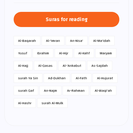
Suras for reading
Al-Baqarah
Al-'Imran
An-Nisa'
Al-Ma'idah
Yusuf
Ibrahim
Al-Hijr
Al-Kahf
Maryam
Al-Hajj
Al-Qasas
Al-'Ankabut
As-Sajdah
surah Ya Sin
Ad-Dukhan
Al-Fath
Al-Hujurat
surah Qaf
An-Najm
Ar-Rahman
Al-Waqi'ah
Al-Hashr
surah Al-Mulk