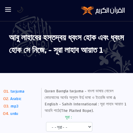
🌙
আবু লাহাবের হস্তদ্বয় ধ্বংস হোক এবং ধ্বংস
হোক সে নিজে, - সূরা লাহাব আয়াত 1
Quran Bangla tarjuma - বাংলা ভাষায় নোবেল
tarjuma
কোরআনের অর্থের অনুবাদ উর্দু ভাষা ও ইংরেজি ভাষা &
Arabic
English - Sahih International : সূরা লাহাব আয়াত 1
mp3
আরবি পাঠে(The Plaited Rope).
urdu
সূরা :