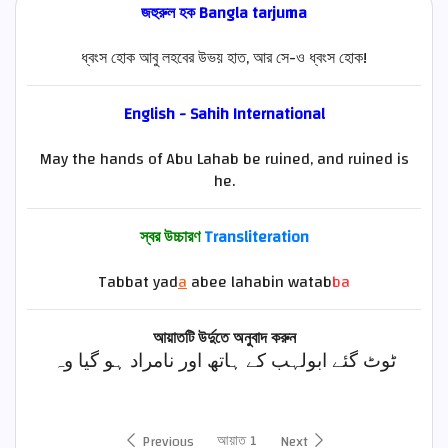
জহুরুল হক Bangla tarjuma
ধ্বংস হোক আবু লহবের উভয় হাত, আর সে-ও ধ্বংস হোক!
English - Sahih International
May the hands of Abu Lahab be ruined, and ruined is
he.
স্বর উচ্চারণ
Transliteration
Tabbat yad
a
abee lahabin watab
ba
আয়াতটি উর্দুতে অনুবাদ করুন
ٹوٹ گئے ابولہب کے ہاتھ اور نامراد ہو گیا وہ
আয়াত 1
Previous
Next