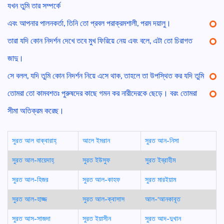
যখন তুমি তার সম্পর্কে
এবং আপনার পালনকর্তা, তিনি তো প্রবল পরাক্রমশালী, পরম দয়ালু।
তারা যদি কোন নিদর্শন দেখে তবে মুখ ফিরিয়ে নেয় এবং বলে, এটা তো চিরাগত
জাদু।
সে বলল, যদি তুমি কোন নিদর্শন নিয়ে এসে থাক, তাহলে তা উপস্থিত কর যদি তুমি
তোমরা তো কামবশতঃ পুরুষদের কাছে গমন কর নারীদেরকে ছেড়ে। বরং তোমরা
সীমা অতিক্রম করেছ।
সুরত আল বাক্বারাহ্
আলে ইমরান
সুরত আন-নিসা
সুরত আল-মায়েদাহ্
সুরত ইউসুফ
সুরত ইব্রাহীম
সুরত আল-হিজর
সুরত আল-কাহফ
সুরত মারইয়াম
সুরত আল-হাজ্জ
সুরত আল-ক্বাসাস
আল-‘আনকাবূত
সুরত আস-সাজদা
সুরত ইয়াসীন
সুরত আদ-দুখান