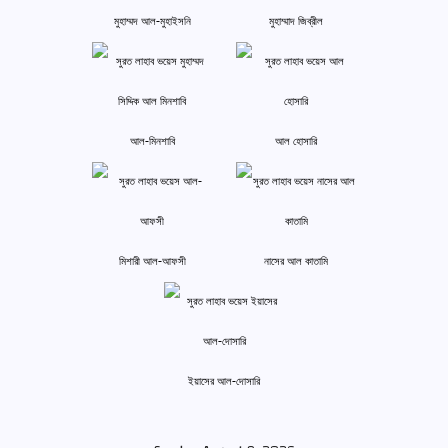
মুহাম্মদ আল-মুহাইসনি
মুহাম্মাদ জিব্রীল
আল-মিনশাবি
আল হোসারি
মিশারী আল-আফসী
নাসের আল কাতামি
ইয়াসের আল-দোসারি