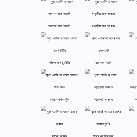
আহমেদ আল-আজমি
ইব্রাহীম আল-আখদার
খলিফা আল টুনাইজি
সাদ আল-গামদি
আবদুল রশিদ সুফি
আব্দুল্লাহ্ বাস্‌ফার
আ
ফারেস আব্বাদ
মাহের আলমাইকুলই