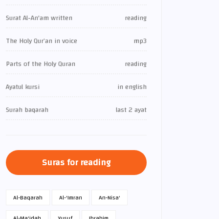
Surat Al-An'am written
reading
The Holy Qur’an in voice
mp3
Parts of the Holy Quran
reading
Ayatul kursi
in english
Surah baqarah
last 2 ayat
Suras for reading
Al-Baqarah
Al-'Imran
An-Nisa'
Al-Ma'idah
Yusuf
Ibrahim