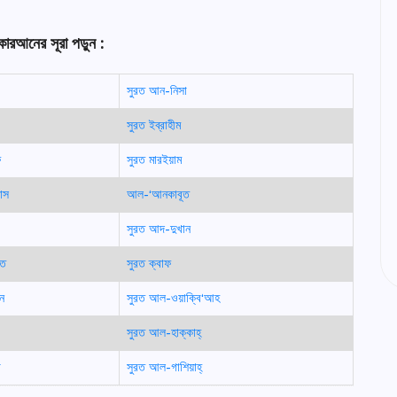
কোরআনের সূরা পড়ুন :
সুরত আন-নিসা
সুরত ইব্রাহীম
ফ
সুরত মারইয়াম
াস
আল-‘আনকাবূত
সুরত আদ-দুখান
াত
সুরত ক্বাফ
ন
সুরত আল-ওয়াক্বি‘আহ
সুরত আল-হাক্কাহ্
া
সুরত আল-গাশিয়াহ্