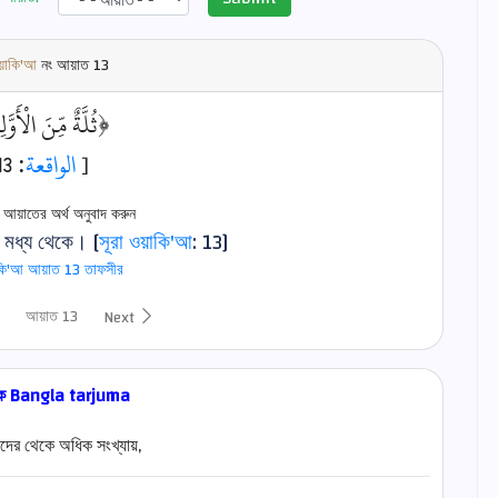
ওয়াকি'আ
নং আয়াত
13
ثُلَّةٌ مِّنَ الْأَوَّ﴾
: 13]
الواقعة
[
় আয়াতের অর্থ অনুবাদ করুন
ের মধ্য থেকে। [
সূরা ওয়াকি'আ
: 13]
াকি'আ আয়াত 13 তাফসীর
আয়াত 13
Next
হক Bangla tarjuma
দের থেকে অধিক সংখ্যায়,