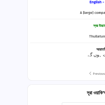
English -
A [large] comp
স্বর উচ্চ
Thullatu
আয়াতটি
 ہوں گے
Previous
সূরা ওয়াকি'