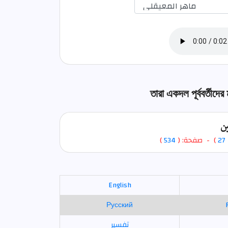
তারা একদল পূর্ববর্তীদে
ين
)
534
) - صفحة: (
27
English
Русский
تفسير