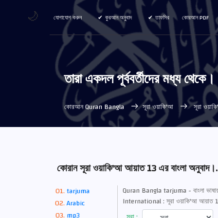
🌙
যোগাযোগ করুন
কুরআন অনুবাদ
তাফসির
কোরআন PDF
তারা একদল পূর্ববর্তীদের মধ্য থেকে
কোরআন Quran Bangla
সূরা ওয়াকি'আ
সূরা ওয়াক
কোরান সূরা ওয়াকি'আ আয়াত 13 এর বাংলা অনুবাদ।.
Quran Bangla tarjuma - বাংলা ভাষায় 
tarjuma
International : সূরা ওয়াকি'আ আয়াত
Arabic
mp3
সূরা :