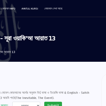
কোরআন MP3
AYATUL KURSI
কোরআন লেখা আছে
। - সূরা ওয়াকি'আ আয়াত 13
ি'আ আয়াত 13
নোবেল কোরআনের অর্থের অনুবাদ উর্দু ভাষা ও ইংরেজি ভাষা & English - Sahih
 13 আরবি পাঠে(The Inevitable, The Event).
Submit
আয়াত: