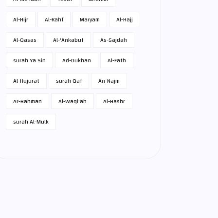
Al-Hijr
Al-Kahf
Maryam
Al-Hajj
Al-Qasas
Al-'Ankabut
As-Sajdah
surah Ya Sin
Ad-Dukhan
Al-Fath
Al-Hujurat
surah Qaf
An-Najm
Ar-Rahman
Al-Waqi'ah
Al-Hashr
surah Al-Mulk