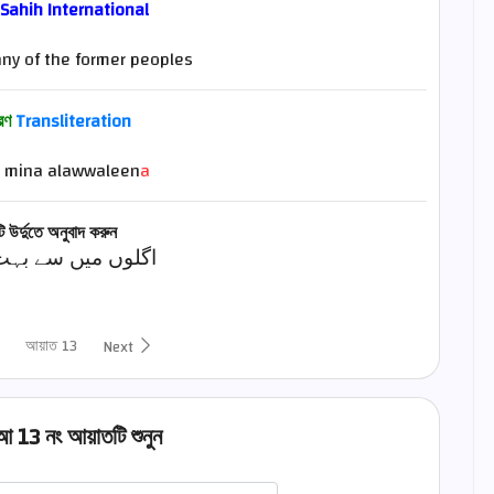
 Sahih International
any of the former peoples
ারণ
Transliteration
n mina alawwaleen
a
 উর্দুতে অনুবাদ করুন
اگلوں میں سے بہت
আয়াত 13
Next
আ 13 নং আয়াতটি শুনুন
اختيار قارئ الآية