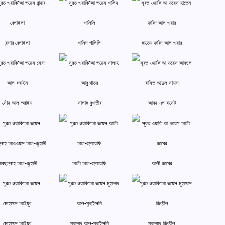
বান্দার বেলাইলা
খালিদ গালিলি
হাতেম ফরিদ আল ওয়ার
সৌদ আল-শুরাইম
সালাহ বুখাতীর
আবদ এল বাসেট
বদুল্লাহ আল-জুহানী
আলী আল-হুদায়েফি
আলী জাবের
মোহাম্মদ আইয়ুব
মুহাম্মদ আল-মুহাইসনি
মুহাম্মাদ জিব্রীল