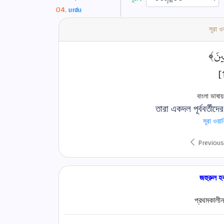
urdu
সূরা 
﴿لِينَ
বাংলা ভাষায
তারা একদল পূর্ববর্তীদ
সূরা ওয়
Previous
জহুরুল 
প্রথমকালীন