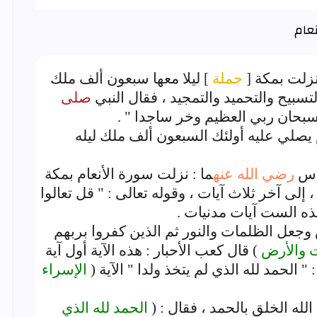
زلت بمكة [
جملة
] ليلا معها سبعون ألف ملك
تسبيح والتحميد والتمجيد ، فقال النبي
صلى
بحان ربي العظيم وخر ساجدا " .
 يصلي عليه أولئك السبعون ألف ملك ليله
باس
رضي الله عنه
ما : نزلت سورة الأنعام بمكة
 ، إلى آخر ثلاث آيات ، وقوله تعالى : " قل تعالوا
فهذه الست آيات مدنيات .
وجعل الظلمات والنور ثم الذين كفروا بربهم
ت والأرض
) قال كعب الأحبار : هذه الآية أول آية
" الحمد لله الذي لم يتخذ ولدا " الآية (
الإسراء
 الله الخلق بالحمد ، فقال : (
الحمد لله الذي