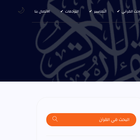
🌙
احث القرآني
التفاسير
الترجمات
الاتصال بنا