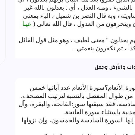
لشيء ، ومنه العدل ، أي : يعدلون بالله غير
ساويته ، وبه قال النضر بن شميل ، الباء بمعنى
 وينحرفون من العدول ، قال الله تعالى (
عينا
م يعدلون " معنى لطيف ، وهو مثل قول القائل
ا ، ثم تكفرون بنعمتي .
وات والأرض وجعل
ة1- متى نزلت سورة الأنعام؟سورة الأنعام عدد آياتها خمس
 من طوال المفصل بالنسبة لترتيب المصحف،
لسادسة، فقد سبقتها سور:الفاتحة، والبقرة، وآل
نية باستثناء سورة الفاتحة.
: إنها السورة السادسة والخمسون، وإن نزولها