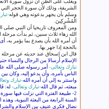
ويغلب على الظن أن نزول سورة الأنعام 
الشريفة، وذلك لأن سورة الحجر التي نزل
وسلم بأن يجهر بدعوته وهي قوله
-تبار
الْمُشْرِكِينَ.
ومن المعروف تاريخيا أن النبي صلى ا
الله زهاء ثلاث سنين، ثم بدأت مرحلة ال
أن أمره الله بأن يصدع بما يؤمر به،
أى:
بالحجة إذا جهر بها.
قال ابن إسحاق عند حديثه عن مرحلة ال
الإسلام أرسالا من الرجال والنساء حتى
تبارك وتعالى-
أمر رسوله صلى الله علي
الناس بأمره، وأن يدعو إليه، وكان بين
واستتر به إلى أن أمره الله
-تبارك وتعا
مبعثه، ثم قال الله
-تبارك وتعالى-
له: فَاص
2- طبيعة الفترة التي نزلت فيها سورة ا
السنة الرابعة من البعثة النبوية، وهذه 
نضال فكرى عنيف بين الإسلام والشرك، 