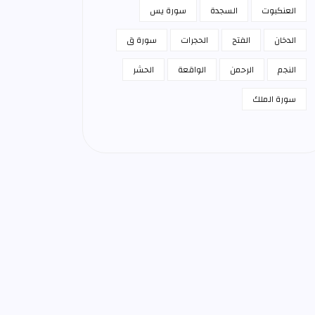
العنكبوت
السجدة
سورة يس
الدخان
الفتح
الحجرات
سورة ق
النجم
الرحمن
الواقعة
الحشر
سورة الملك