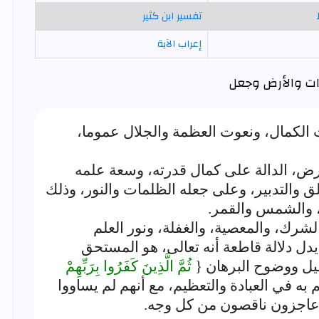
تفسير ابن كثير
إعراب الآية
ات والأرض وجعل
ت الكمال، ونعوت العظمة والجلال عموما،
ض، الدالة على كمال قدرته، وسعة علمه
ق والتدبير، وعلى جعله الظلمات والنور، وذلك
، والشمس والقمر.
شرك، والمعصية، والغفلة، ونور العلم
 يدل دلالة قاطعة أنه تعالى، هو المستحق
ليل ووضوح البرهان {
ثُمَّ الَّذِينَ كَفَرُوا بِرَبِّهِمْ
به في العبادة والتعظيم، مع أنهم لم يساووا
عاجزون ناقصون من كل وجه.