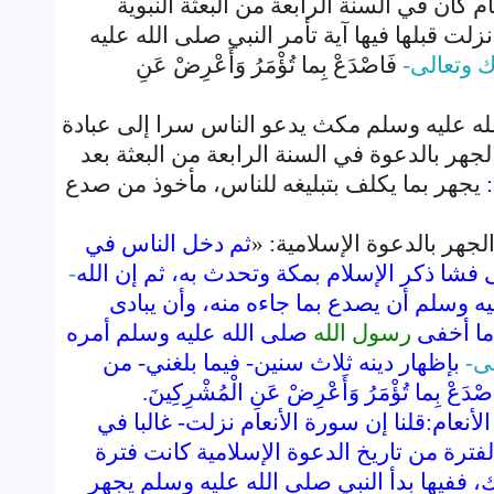
كان في السنة الرابعة من البعثة النبوية
ت قبلها فيها آية تأمر النبي صلى الله عليه
ك وتعالى-
فَاصْدَعْ بِما تُؤْمَرُ وَأَعْرِضْ عَنِ
لله عليه وسلم مكث يدعو الناس سرا إلى عبادة
جهر بالدعوة في السنة الرابعة من البعثة بعد
يجهر بما يكلف بتبليغه للناس، مأخوذ من صدع
جهر بالدعوة الإسلامية: «
ثم دخل الناس في
 فشا ذكر الإسلام بمكة وتحدث به، ثم إن الله
-
ه وسلم أن يصدع بما جاءه منه، وأن يبادى
 ما أخفى
رسول الله
صلى الله عليه وسلم أمره
لى-
بإظهار دينه ثلاث سنين- فيما بلغني- من
ْدَعْ بِما تُؤْمَرُ وَأَعْرِضْ عَنِ الْمُشْرِكِينَ.
لأنعام:قلنا إن سورة الأنعام نزلت- غالبا في
الفترة من تاريخ الدعوة الإسلامية كانت فترة
ففيها بدأ النبي صلى الله عليه وسلم يجهر