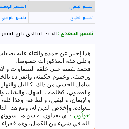
تفسير البغوي
التفسير الوسيط
تفسير الطبري
تفسير القرطبي
تفسير السعدي :
الحمد لله الذي خلق السمو
هذا إخبار عن حمده والثناء عليه بصفا
وعلى هذه المذكورات خصوصا.
فحمد نفسه على خلقه السماوات والأر
ورحمته، وعموم حكمته، وانفراده بالخل
شامل للحسي من ذلك، كالليل والنهار
والمعنوي، كظلمات الجهل، والشك، وال
والإيمان، واليقين، والطاعة، وهذا كله،
للعبادة، وإخلاص الدين له، ومع هذا الد
يَعْدِلُونَ
} أي يعدلون به سواه، يسوونهم 
الله في شيء من الكمال، وهم فقراء 