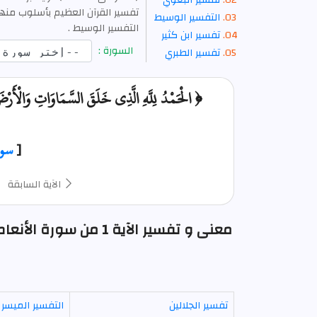
تفسير البغوي
التفسير الوسيط
التفسير الوسيط .
تفسير ابن كثير
السورة :
تفسير الطبري
﴿ الْحَمْدُ لِلَّهِ الَّذِي خَلَقَ السَّمَاوَاتِ وَالْأَرْض
[
سور
الآية السابقة
معنى و تفسير الآية 1 
تفسير الجلالين
التفسير الميسر