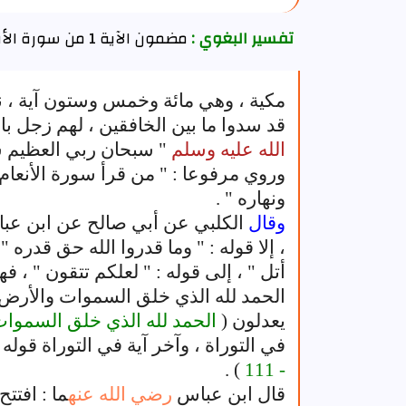
تفسير البغوي :
مضمون الآية 1 من سورة الأنعام
مكية ، وهي مائة وخمس وستون آية ، ن
قد سدوا ما بين الخافقين ، لهم زجل بال
الله عليه وسلم
" سبحان ربي العظيم س
وروي مرفوعا : " من قرأ سورة الأنعام
ونهاره " .
وقال
الكلبي عن أبي صالح عن ابن ع
، إلا قوله : " وما قدروا الله حق قدره "
أتل " ، إلى قوله : " لعلكم تتقون " ، 
الحمد لله الذي خلق السموات والأرض 
يعدلون (
الحمد لله الذي خلق السموا
في التوراة ، وآخر آية في التوراة قوله : 
) .
- 111
قال ابن عباس
رضي الله عنه
ما : افتتح