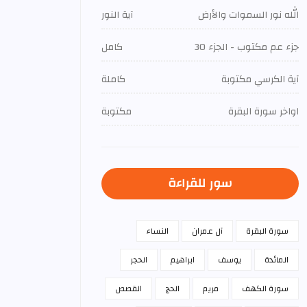
الله نور السموات والأرض
آية النور
جزء عم مكتوب - الجزء 30
كامل
آية الكرسي مكتوبة
كاملة
اواخر سورة البقرة
مكتوبة
سور للقراءة
سورة البقرة
آل عمران
النساء
المائدة
يوسف
ابراهيم
الحجر
سورة الكهف
مريم
الحج
القصص