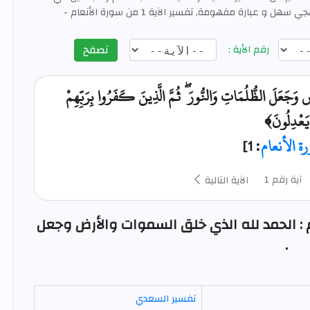
تفسير القرآن العظيم بأسلوب منهجي سهل و عبارة مفهومة, تفسير الآية 1 من سورة الأنعام -
تصفح
رقم الأية :
َ وَجَعَلَ الظُّلُمَاتِ وَالنُّورَ ۖ ثُمَّ الَّذِينَ كَفَرُوا بِرَبِّهِمْ
يَعْدِلُونَ﴾
ة الأنعام
: 1]
آية رقم 1
الآية التالية
من سورة الأنعام : الحمد لله الذي خلق السموات والأرض وجعل
.
تفسير السعدي