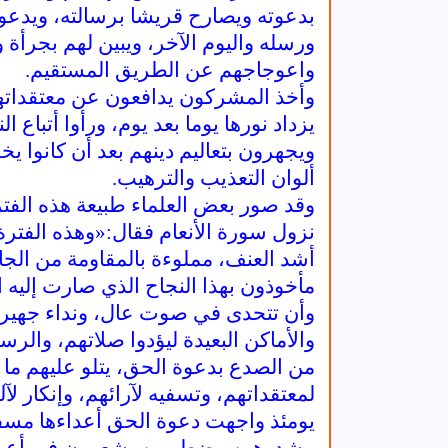
بدعوته ويصارح قريشا برسالته، ويدعوهم
ورسله واليوم الآخر، ويبين لهم بجرأ
واعوجاجهم عن الطريق المستقيم.
وأخذ المشركون يدافعون عن معتقداتهم 
يزداد نورها يوما بعد يوم، ورأوا أتباع
ويجهرون بتعاليم دينهم بعد أن كانوا ي
ألوان التعذيب والترهيب.
وقد صور بعض العلماء طبيعة هذه الفترة
نزول سورة الأنعام فقال:«وهذه الفترة
أشد العنف، مملوءة بالمقاومة من الج
مأخوذون بهذا النجاح الذي صارت إليه
وأن تتحدى في صوت عال، ونداء جهير، ب
والأماكن البعيدة ليؤدوا صلاتهم، والر
من الصدع بدعوة الحق، يتلو عليهم ما أنز
لمعتقداتهم، وتسفيه لآرائهم، وإنكار لآله
يومئذ واجهت دعوة الحق أعداءها مسفر