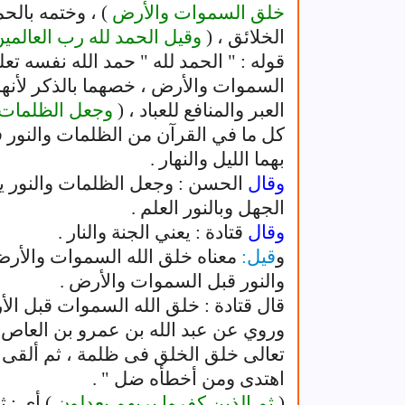
خلق السموات والأرض
) ، وختمه بالحم
الخلائق ، (
وقيل الحمد لله رب العالمي
قوله : " الحمد لله " حمد الله نفسه تعلي
السموات والأرض ، خصهما بالذكر لأنهما
العبر والمنافع للعباد ، (
وجعل الظلمات 
كل ما في القرآن من الظلمات والنور فهو
بهما الليل والنهار .
وقال
الحسن : وجعل الظلمات والنور يعن
الجهل وبالنور العلم .
وقال
قتادة : يعني الجنة والنار .
و
قيل:
معناه خلق الله السموات والأرض 
والنور قبل السموات والأرض .
قال قتادة : خلق الله السموات قبل الأرض
وروي عن عبد الله بن عمرو بن العاص 
تعالى خلق الخلق فى ظلمة ، ثم ألقى ع
اهتدى ومن أخطأه ضل " .
(
ثم الذين كفروا بربهم يعدلون
) أي : 