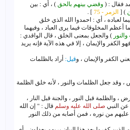
د فقال : (
وقضي بينهم بالحق
) ، أي : بين
ن
) [
الزمر - 75
] .
ما لعباده ، أي : احمدوا الله الذي خلق
 أعظم المخلوقات فيما يرى العباد ، وفيهما
والنور
) والجعل بمعنى الخلق ، قال الواقدي :
 الكفر والإيمان ، إلا في هذه الآية فإنه يريد
ي الكفر والإيمان ، و
قيل:
أراد بالظلمات
، وقد جعل الظلمات والنور ، لأنه خلق الظلمة
 ، والظلمة قبل النور ، والجنة قبل النار ،
عن النبي
صلى الله عليه وسلم
قال : " إن الله
ليهم من نوره ، فمن أصابه من ذلك النور
ثم الذين كفروا بعد هذا البيان بربهم يعدلون ، أي