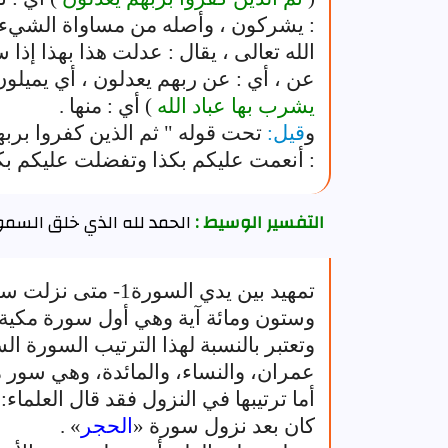
: يشركون ، وأصله من مساواة الشيء با
الله تعالى ، يقال : عدلت هذا بهذا إذا 
عن ، أي : عن ربهم يعدلون ، أي يميلون
يشرب بها عباد الله
) أي : منها .
و
قيل:
تحت قوله " ثم الذين كفروا بربه
: أنعمت عليكم بكذا وتفضلت عليكم بكذ
التفسير الوسيط :
الحمد لله الذي خلق السم
تمهيد بين يدي السور
وستون ومائة آية وهي أول سورة مكية
وتعتبر بالنسبة لهذا الترتيب السورة ا
عمران، والنساء، والمائدة، وهي سور مد
أما ترتيبها في النزول فقد قال العلماء
كان بعد نزول سورة «
الحجر
» .