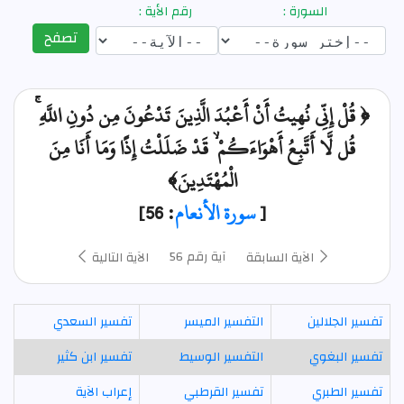
السورة :
رقم الأية :
تصفح
﴿ قُلْ إِنِّي نُهِيتُ أَنْ أَعْبُدَ الَّذِينَ تَدْعُونَ مِن دُونِ اللَّهِ ۚ
قُل لَّا أَتَّبِعُ أَهْوَاءَكُمْ ۙ قَدْ ضَلَلْتُ إِذًا وَمَا أَنَا مِنَ
الْمُهْتَدِينَ﴾
[
سورة الأنعام
: 56]
آية رقم 56
الآية السابقة
الآية التالية
تفسير الجلالين
التفسير الميسر
تفسير السعدي
تفسير البغوي
التفسير الوسيط
تفسير ابن كثير
تفسير الطبري
تفسير القرطبي
إعراب الآية