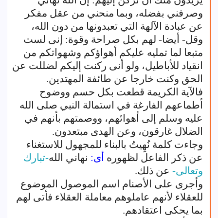
يريدون منك أن تركن إليهم: إن الله نهاني
وصرفني بفضله، وبما منحني من عقل مفكر
عن عبادة الآلهة التي تعبدونها من دون الله،
وقل- أيضا- لهم بكل صراحة وقوة: إنى لست
متبعا لما تمليه عليكم أهواؤكم وشهواتكم من
انقياد للأباطيل، ولو أنى ركنت إليكم لضللت عن
الحق وكنت خارجا عن طائفة المهتدين.
فالآية الكريمة قطعت بكل حسم ووضوح
أطماعهم الفارغة في استمالة النبي صلى الله
عليه وسلم إلى أهوائهم، ووصمتهم بأنهم في
الضلال غارقون، وعن الهدى مبتعدون.
وجاءت كلمة نُهِيتُ بالبناء للمجهول للاستغناء
عن ذكر الفاعل لظهوره
أى:
نهاني الله
-تبارك
وتعالى-
عن ذلك.
وأجرى على الأصنام اسم الموصول الموضوع
للعقلاء لأنهم عاملوهم معاملة العقلاء فأتى لهم
بما يحكى اعتقادهم.