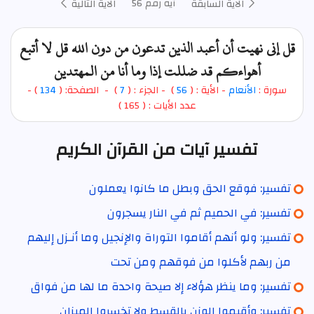
آية رقم 56
الآية السابقة
الآية التالية
قل إني نهيت أن أعبد الذين تدعون من دون الله قل لا أتبع
أهواءكم قد ضللت إذا وما أنا من المهتدين
سورة :
الأنعام
- الأية : (
56
)
- الجزء : (
7
) - الصفحة: (
134
) -
عدد الأيات : ( 165 )
تفسير آيات من القرآن الكريم
تفسير: فوقع الحق وبطل ما كانوا يعملون
تفسير: في الحميم ثم في النار يسجرون
تفسير: ولو أنهم أقاموا التوراة والإنجيل وما أنـزل إليهم
من ربهم لأكلوا من فوقهم ومن تحت
تفسير: وما ينظر هؤلاء إلا صيحة واحدة ما لها من فواق
تفسير: وأقيموا الوزن بالقسط ولا تخسروا الميزان