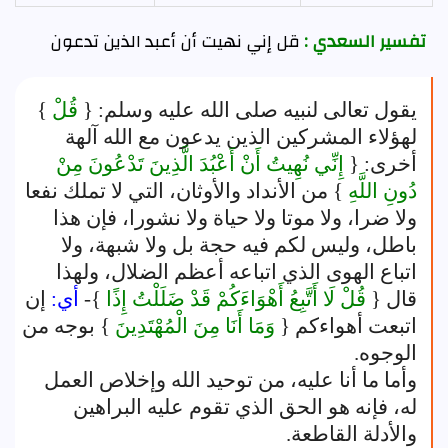
تفسير السعدي :
قل إني نهيت أن أعبد الذين تدعون
يقول تعالى لنبيه صلى الله عليه وسلم: {
قُلْ
}
لهؤلاء المشركين الذين يدعون مع الله آلهة
أخرى: {
إِنِّي نُهِيتُ أَنْ أَعْبُدَ الَّذِينَ تَدْعُونَ مِنْ
دُونِ اللَّهِ
} من الأنداد والأوثان، التي لا تملك نفعا
ولا ضرا، ولا موتا ولا حياة ولا نشورا، فإن هذا
باطل، وليس لكم فيه حجة بل ولا شبهة، ولا
اتباع الهوى الذي اتباعه أعظم الضلال، ولهذا
قال {
قُلْ لَا أَتَّبِعُ أَهْوَاءَكُمْ قَدْ ضَلَلْتُ إِذًا
}-
أي:
إن
اتبعت أهواءكم {
وَمَا أَنَا مِنَ الْمُهْتَدِينَ
} بوجه من
الوجوه.
وأما ما أنا عليه، من توحيد الله وإخلاص العمل
له، فإنه هو الحق الذي تقوم عليه البراهين
والأدلة القاطعة.