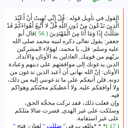
القول في تأويل قوله : قُلْ إِنِّي نُهِيتُ أَنْ أَعْبُدَ
الَّذِينَ تَدْعُونَ مِنْ دُونِ اللَّهِ قُلْ لا أَتَّبِعُ أَهْوَاءَكُمْ قَدْ
ضَلَلْتُ إِذًا وَمَا أَنَا مِنَ الْمُهْتَدِينَ
( 56 )
قال أبو
جعفر: يقول تعالى ذكره لنبيه محمد صلى الله
عليه وسلم: قل، يا محمد، لهؤلاء المشركين
بربّهم من قومِك, العادلين به الأوثان والأنداد,
الذين يدعونك إلى موافقتهم على دينهم وعبادة
الأوثان: إنّ الله نهاني أن أعبد الذين تدعون من
دونه, فلن أتبعكم على ما تدعونني إليه من ذلك،
ولا أوافقكم عليه, ولا أعطيكم محبّتكم وهواكم
فيه.
وإن فعلت ذلك، فقد تركت محجَّة الحق،
وسلكت على غير الهدى, فصرت ضالا مثلكم
على غير استقامة.
( 17 )
* * *وللعرب في
" ضللت "
لغتان: فتح
"