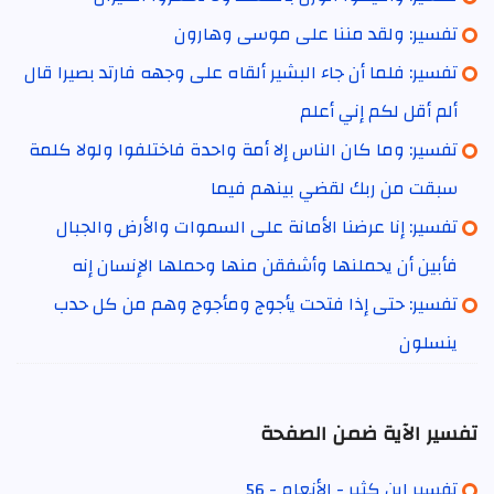
تفسير: ولقد مننا على موسى وهارون
تفسير: فلما أن جاء البشير ألقاه على وجهه فارتد بصيرا قال
ألم أقل لكم إني أعلم
تفسير: وما كان الناس إلا أمة واحدة فاختلفوا ولولا كلمة
سبقت من ربك لقضي بينهم فيما
تفسير: إنا عرضنا الأمانة على السموات والأرض والجبال
فأبين أن يحملنها وأشفقن منها وحملها الإنسان إنه
تفسير: حتى إذا فتحت يأجوج ومأجوج وهم من كل حدب
ينسلون
تفسير الآية ضمن الصفحة
تفسير ابن كثير - الأنعام - 56