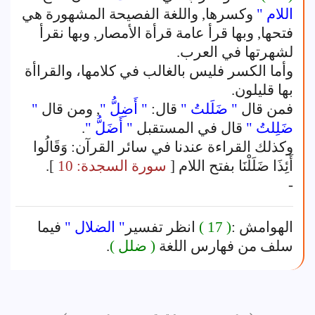
اللام "
وكسرها, واللغة الفصيحة المشهورة هي
فتحها, وبها قرأ عامة قرأة الأمصار, وبها نقرأ
لشهرتها في العرب.
وأما الكسر فليس بالغالب في كلامها، والقراأة
بها قليلون.
فمن قال
" ضَلَلتُ "
قال:
" أَضِلُّ "
, ومن قال
"
ضَلِلتُ "
قال في المستقبل
" أَضَلُّ "
.
وكذلك القراءة عندنا في سائر القرآن: وَقَالُوا
أَئِذَا ضَلَلْنَا بفتح اللام [
سورة السجدة: 10
].
-
الهوامش :
( 17 )
انظر تفسير
" الضلال "
فيما
سلف من فهارس اللغة
( ضلل )
.