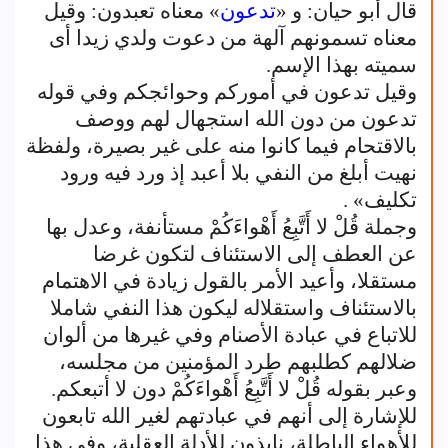
قال أبو حيان: و «
تدعون
» معناه تعبدون: وقيل
معناه تسمونهم آلهة من دعوت ولدي زيدا أى
سميته بهذا الإسم.
وقيل تدعون في أموركم وحوائجكم وفي قوله
تدعون من دون الله استجهال لهم ووصف
بالاقتحام فيما كانوا منه على غير بصيرة، ولفظة
نهيت أبلغ من النفي بلا أعبد إذ ورد فيه ورود
تكليف» .
وجملة قُلْ لا أَتَّبِعُ أَهْواءَكُمْ مستأنفة، وعدل بها
عن العطف إلى الاستئناف لتكون غرضا
مستقلا، وأعيد الأمر بالقول زيادة في الاهتمام
بالاستئناف واستقلاله ليكون هذا النفي شاملا
للاتباع في عبادة الأصنام وفي غيرها من ألوان
ضلالهم كطلبهم طرد المؤمنين من مجلسه،
وعبر بقوله قُلْ لا أَتَّبِعُ أَهْواءَكُمْ دون لا أتبعكم.
للإشارة إلى أنهم في عبادتهم لغير الله تابعون
للأهواء الباطلة، نابذون للأدلة العقلية، وفي هذا