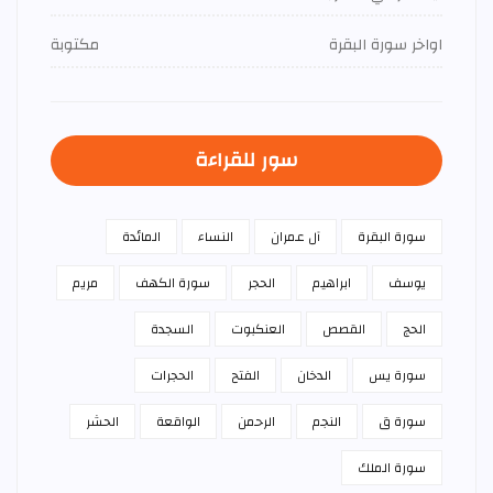
اواخر سورة البقرة
مكتوبة
سور للقراءة
سورة البقرة
آل عمران
النساء
المائدة
يوسف
ابراهيم
الحجر
سورة الكهف
مريم
الحج
القصص
العنكبوت
السجدة
سورة يس
الدخان
الفتح
الحجرات
سورة ق
النجم
الرحمن
الواقعة
الحشر
سورة الملك