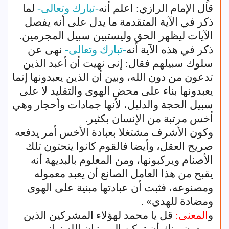
قال الإمام الرازي: اعلم أنه
-تبارك وتعالى-
لما
ذكر في الآية المتقدمة ما يدل على أنه يفصل
الآيات ليظهر الحق وليستبين سبيل المجرمين.
ذكر في هذه الآية أنه
-تبارك وتعالى-
نهى عن
سلوك سبيلهم فقال: إنى نهيت أن أعبد الذين
تدعون من دون الله، وبين أن الذين يعبدونها إنما
يعبدونها بناء على محض الهوى والتقليد لا على
سبيل الحجة والدليل، لأنها جمادات وأحجار وهي
أخس مرتبة من الإنسان بكثير.
وكون الأشرف مشتغلا بعبادة الأخس أمر يدفعه
صريح العقل، وأيضا فالقوم كانوا ينحتون تلك
الأصنام ويركبونها، ومن المعلوم بالبديهة أنه
يقبح من هذا العامل الصانع أن يعبد معموله
ومصنوعه، فثبت أن عبادتها مبنية على الهوى
ومضادة للهدى» .
و
المعنى:
قل يا محمد لهؤلاء المشركين الذين