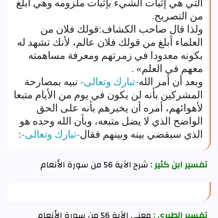
التي هي إثبات الشيء بإثبات ملزومه وهي أبلغ
من التصريح.
ولذا قال صاحب الكشاف:قولك فلان من
العلماء أبلغ من قولك فلان عالم، لأنك تشهد له
بكونه معدودا في زمرتهم ومعرفة مساهمته
معهم في العلم» .
وبعد أن أمر الله
-تبارك وتعالى-
نبيه بمصارحة
المشركين بأنه لن يكون في يوم من الأيام متبعا
لأهوائهم، أمره أن يخبرهم بأنه على الحق
الواضح الذي لا يضل متبعه، وبأن الله وحده هو
الذي سيقضي بينه وبينهم فقال
-تبارك وتعالى-
:
تفسير ابن كثير :
شرح الآية 56 من سورة الأنعام
تفسير الطبري :
معنى الآية 56 من سورة الأنعام