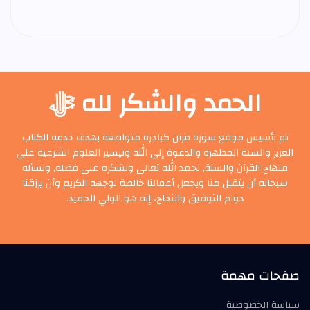
الحمد والشكر لله ﷻ
تم تأسيس موقع سورة قرآن كبادرة متواضعة بهدف خدمة الكتاب
العزيز والسنة المطهرة والدعوة إلى الله وتيسير العلوم الشرعية على
منهاج القرآن والسنة, نحمد الله تعالى ونشكره على فضله, ونسأله
سبحانه أن يتقبل منا ويجعل أعمالنا خالصة لوجهه الكريم وأن يرزقنا
دوام التوفيق والنجاح، إنه هو الولي الحميد.
صفحات مهمة
سياسة الخصوصية