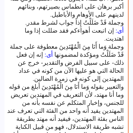
أكبر برهان على انطماس بصيرتهم، وبنائهم
لدينهم على الأوهام والأباطيل.
وجملة قَدْ ضَلَلْتُ إِذاً جواب لشرط مقدر.
أى:
إن اتبعت أهواءكم فقد ضللت إذا وما
اهتديت.
وجملة وَما أَنَا مِنَ الْمُهْتَدِينَ معطوفة على جملة
قَدْ ضَلَلْتُ ومؤكدة لمضمونها
أى:
إنه إن فعل
ذلك- على سبيل الفرض والتقدير- خرج عن
الحالة التي هو عليها الآن من كونه في عداد
المهتدين إلى كونه في زمرة الضالين.
والتعبير بقوله وَما أَنَا مِنَ الْمُهْتَدِينَ أبلغ من قوله
وما أنا مهتد، لأن التعريف في المهتدين تعريض
للجنس، وإخبار المتكلم عن نفسه بأنه من
المهتدين يفيد أنه واحد من الفئة التي تعرف عند
الناس بفئة المهتدين، فيفيد أنه مهتد بطريقة
تشبه طريقة الاستدلال، فهو من قبيل الكناية