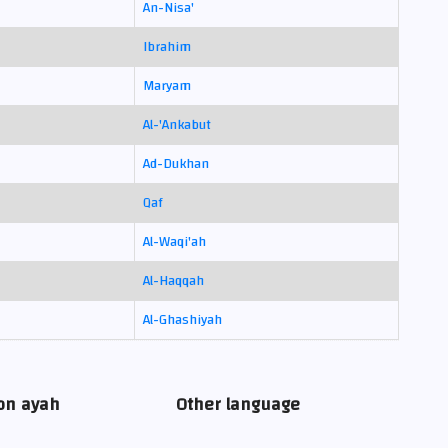
An-Nisa'
Ibrahim
Maryam
Al-'Ankabut
Ad-Dukhan
Qaf
Al-Waqi'ah
Al-Haqqah
Al-Ghashiyah
on ayah
Other language