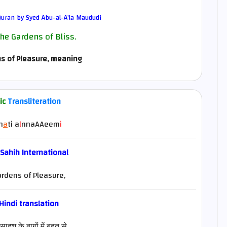
uran by Syed Abu-al-A'la Maududi
the Gardens of Bliss.
ns of Pleasure, meaning
ic
Transliteration
n
a
ti a
l
nnaAAeem
i
 Sahih International
ardens of Pleasure,
Hindi
translation
इश के बाग़ों में बहुत से