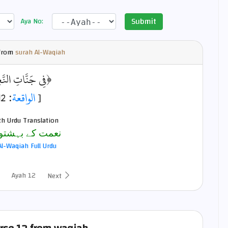
Submit
Aya No:
from
surah Al-Waqiah
فِي جَنَّاتِ النَّ﴾
: 12]
الواقعة
[
th Urdu Translation
نعمت کے بہشتو
Al-Waqiah Full Urdu
Ayah 12
Next