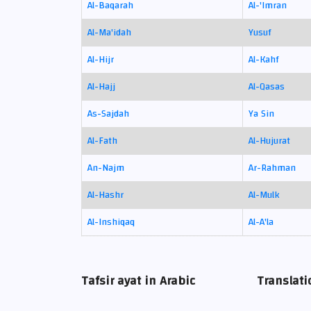
Al-Baqarah
Al-'Imran
Al-Ma'idah
Yusuf
Al-Hijr
Al-Kahf
Al-Hajj
Al-Qasas
As-Sajdah
Ya Sin
Al-Fath
Al-Hujurat
An-Najm
Ar-Rahman
Al-Hashr
Al-Mulk
Al-Inshiqaq
Al-A'la
Tafsir ayat in Arabic
Translati