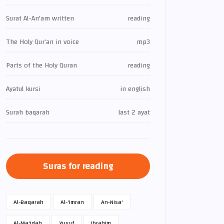
Surat Al-An'am written
reading
The Holy Qur’an in voice
mp3
Parts of the Holy Quran
reading
Ayatul kursi
in english
Surah baqarah
last 2 ayat
Suras for reading
Al-Baqarah
Al-'Imran
An-Nisa'
Al-Ma'idah
Yusuf
Ibrahim