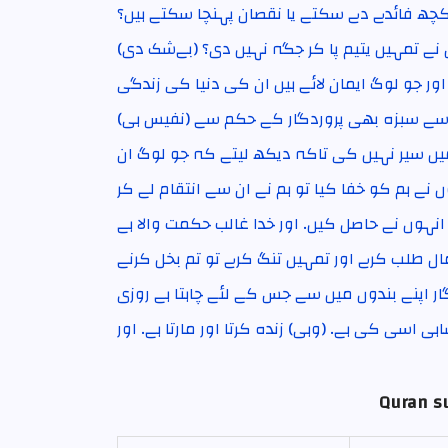
کچھ فائدے دے سکتے یا نقصان پہنچا سکتے ہیں؟
س نے تمہیں یتیم پا کر جگہ نہیں دی؟ (بےشک دی
ور جو لوگ ایمان لائے ہیں ان کی دنیا کی زندگی
ں سے سبزہ بھی پروردگار کے حکم سے (نفیس ہی
یں سیر نہیں کی تاکہ دیکھ لیتے کہ جو لوگ ان
 نے ہم کو خفا کیا تو ہم نے ان سے انتقام لے کر
نہوں نے حاصل کیں۔ اور خدا غالب حکمت والا ہے
ل طلب کرے اور تمہیں تنگ کرے تو تم بخل کرنے
ر اپنے بندوں میں سے جس کے لئے چاہتا ہے روزی
ی اسی کی ہے۔ (وہی) زندہ کرتا اور مارتا ہے۔ اور
Quran su