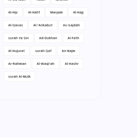
Al-Hijr
Al-Kahf
Maryam
Al-Hajj
Al-Qasas
Al-'Ankabut
As-Sajdah
surah Ya Sin
Ad-Dukhan
Al-Fath
Al-Hujurat
surah Qaf
An-Najm
Ar-Rahman
Al-Waqi'ah
Al-Hashr
surah Al-Mulk