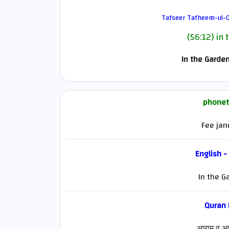
Tafseer Tafheem-ul-Q
(56:12) in 
In the Garde
phonet
Fee jan
English -
In the G
Quran
आराम व आसा