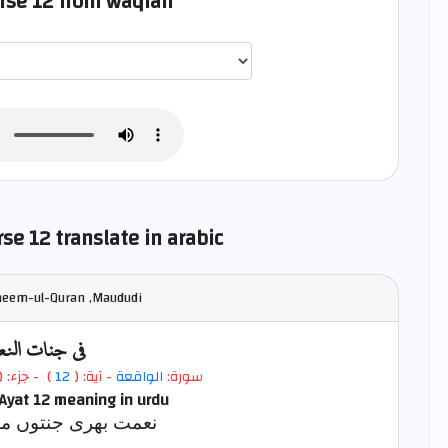
erse 12 from waqiah
اختيار قارئ الآية
se 12 translate in arabic
heem-ul-Quran ,Maududi
في جنات النع
- جزء: (
)
12
- آية: (
الواقعة
سورة:
Ayat 12
meaning in urdu
نعمت بھری جنتوں می