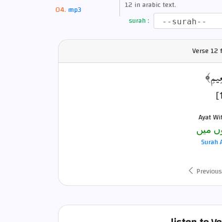
12 in arabic text.
mp3
surah :
Verse
12 
﴿عِيمِ
Ayat Wi
ں میں
Surah 
Previous