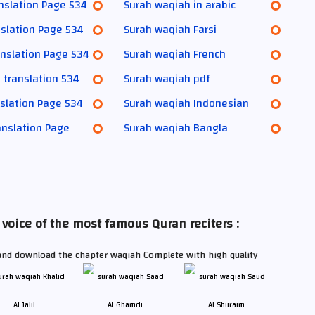
anslation Page 534
Surah waqiah in arabic
nslation Page 534
Surah waqiah Farsi
nslation Page 534
Surah waqiah French
 translation 534
Surah waqiah pdf
slation Page 534
Surah waqiah Indonesian
anslation Page
Surah waqiah Bangla
oice of the most famous Quran reciters :
 and download the chapter waqiah Complete with high quality