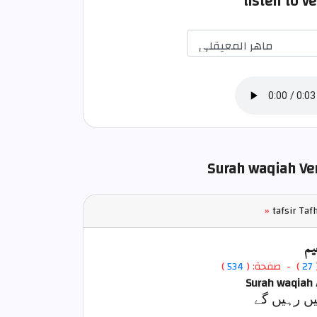
listen to V
Surah waqiah Ver
»
tafsir Taf
يم
)
534
) - صفحة: (
27
Surah waqiah 
ں رہیں گے