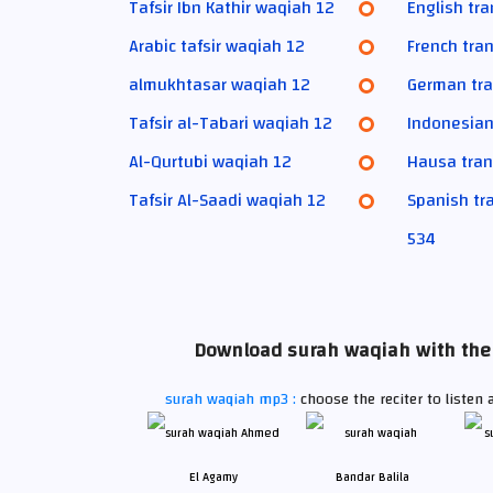
Tafsir Ibn Kathir waqiah 12
English tr
Arabic tafsir waqiah 12
French tra
almukhtasar waqiah 12
German tra
Tafsir al-Tabari waqiah 12
Indonesian
Al-Qurtubi waqiah 12
Hausa tran
Tafsir Al-Saadi waqiah 12
Spanish tr
534
Download surah waqiah with the v
surah waqiah mp3 :
choose the reciter to listen