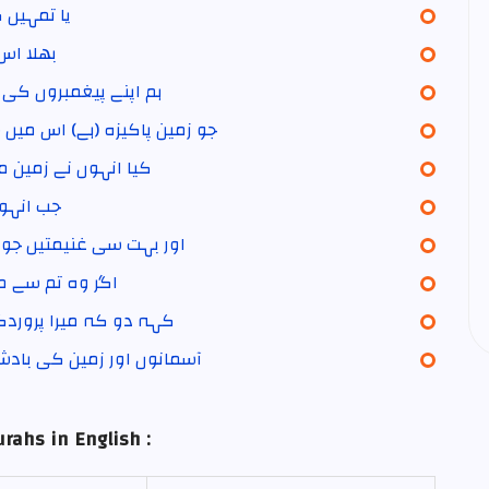
یا تمہیں 
بھلا ا)
ہم اپنے پیغمبروں کی ا
جو زمین پاکیزہ (ہے) اس می)
کیا انہوں نے زمین م
جب انہوں
اور بہت سی غنیمتیں جو ا
اگر وہ تم سے ما
کہہ دو کہ میرا پروردگا
آسمانوں اور زمین کی بادشاہ
rahs in English :