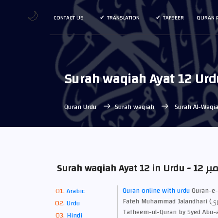
🌙
CONTACT US
TRANSLATION
TAFSEER
QURAN 
Surah waqiah Ayat 12 Urd
Quran Urdu
Surah waqiah
Surah Al-Waqia
Surah w
Quran online with urdu
Quran-e-Kareem W
Arabic
Fateh Muhammad Jalandhari (فتح محمد جالندھری), Tarjuma Quran Majeed by Molana Maududi -
Urdu
Tafheem-ul-Quran by Syed Abu-al
Hindi