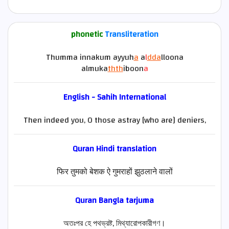
phonetic
Transliteration
Thumma innakum ayyuh
a
a
l
dda
lloona
almuka
thth
iboon
a
English - Sahih International
Then indeed you, O those astray [who are] deniers,
Quran
Hindi
translation
फिर तुमको बेशक ऐ गुमराहों झुठलाने वालों
Quran Bangla tarjuma
অতঃপর হে পথভ্রষ্ট, মিথ্যারোপকারীগণ।