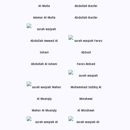
Ammar Al-Mulla
Abdullah Basfar
Abdullah Al Juhani
Fares Abbad
Maher Al Muaiqly
Al Minshawi