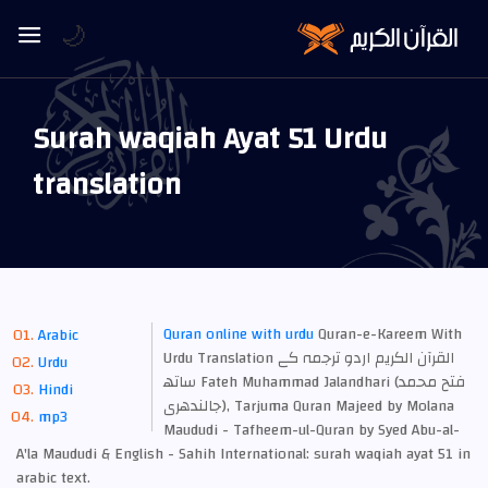
🌙
Surah waqiah Ayat 51 Urdu
translation
Quran online with urdu
Quran-e-Kareem With
Arabic
Urdu Translation القرآن الكريم اردو ترجمہ کے
Urdu
ساتھ Fateh Muhammad Jalandhari (فتح محمد
Hindi
جالندھری), Tarjuma Quran Majeed by Molana
mp3
Maududi - Tafheem-ul-Quran by Syed Abu-al-
A'la Maududi & English - Sahih International: surah waqiah ayat 51 in
arabic text.