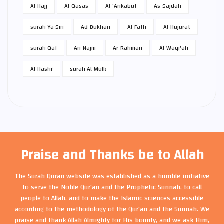
Al-Hajj
Al-Qasas
Al-'Ankabut
As-Sajdah
surah Ya Sin
Ad-Dukhan
Al-Fath
Al-Hujurat
surah Qaf
An-Najm
Ar-Rahman
Al-Waqi'ah
Al-Hashr
surah Al-Mulk
Praise and Thanks be to Allah
The Surah Quran website was established as a humble initiative
to serve the Noble Qur'an and the Prophetic Sunnah, to call
people to Allah, and to make the Islamic sciences accessible
according to the methodology of the Qur'an and the Sunnah. We
praise and thank Allah Almighty for His bounty, and we ask Him,