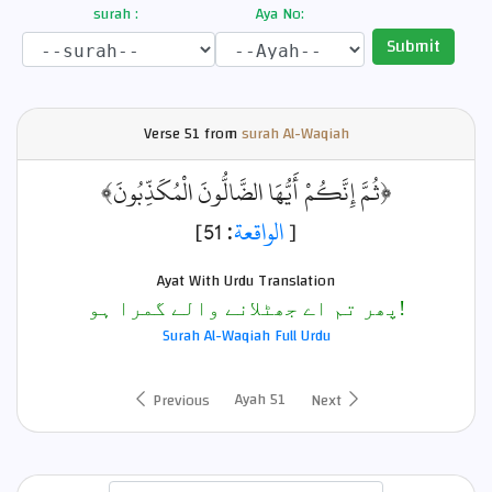
surah :
Aya No:
Submit
Verse
51 from
surah Al-Waqiah
﴿ثُمَّ إِنَّكُمْ أَيُّهَا الضَّالُّونَ الْمُكَذِّبُونَ﴾
: 51]
الواقعة
[
Ayat With Urdu Translation
پھر تم اے جھٹلانے والے گمرا ہو!
Surah Al-Waqiah Full Urdu
Ayah 51
Previous
Next