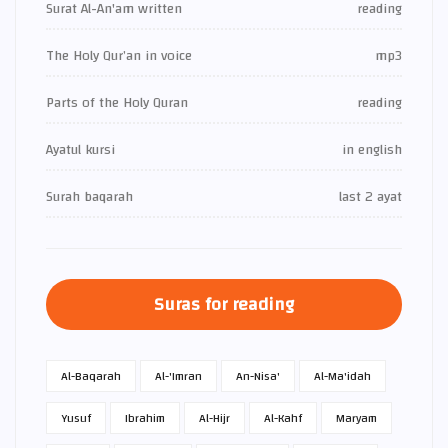
Surat Al-An'am written
reading
The Holy Qur’an in voice
mp3
Parts of the Holy Quran
reading
Ayatul kursi
in english
Surah baqarah
last 2 ayat
Suras for reading
Al-Baqarah
Al-'Imran
An-Nisa'
Al-Ma'idah
Yusuf
Ibrahim
Al-Hijr
Al-Kahf
Maryam