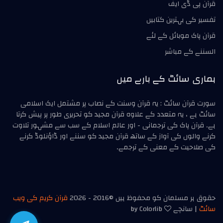
قرآن پی ڈی ایف
تفسیر کی بہترین کتابیں
قرآن پاک موبائل کے لئے
السننے کے مباشر
ہماری سائٹ کے بارے میں
سورت قرآن سائٹ : یہ قرآن وسنت کے نصاب پر مشتمل ایک اسلامی
سائٹ ہے ، یہ متعدد کے علاوہ قرآن مجید کو تحریری طور پر پیش کرتا
ہے۔ قرآن پاک کی ترجمانی - اور عالم اسلام کے سب سے مشہور تلاوت
کرنے والوں کی آواز کے ساتھ قرآن مجید کو سننے اور ڈاؤنلوڈ کرنے
کی صلاحیت کے معنی کے ترجمے۔
حقوق ہر مسلمان کو محفوظ ہیں ©2016 -
2026
قرآن کریم کی ویب
سائٹ
| سانچے
by Colorlib