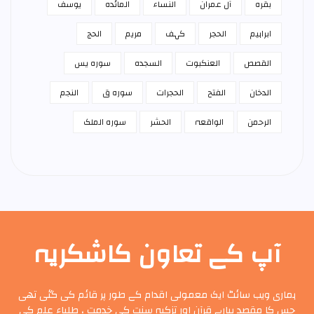
بقرہ
آل عمران
النساء
المائدہ
يوسف
ابراہیم
الحجر
کہف
مريم
الحج
القصص
العنكبوت
السجدہ
سورہ يس
الدخان
الفتح
الحجرات
سورہ ق
النجم
الرحمن
الواقعہ
الحشر
سورہ الملک
آپ کے تعاون کاشکریہ
ہماری ویب سائٹ ایک معمولی اقدام کے طور پر قائم کی گئی تھی
جس کا مقصد پیارے قرآن اور تزکیہ سنت کی خدمت ، طلباء علم کی