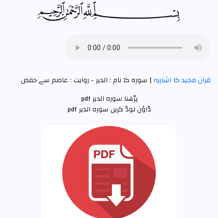
قرآن مجید کا اشاریہ
| سوره کا نام : الدہر -
روایت : عاصم سے حفص
پڑھنا سورہ الدہر pdf
ڈاؤن لوڈ کریں سورہ الدہر pdf