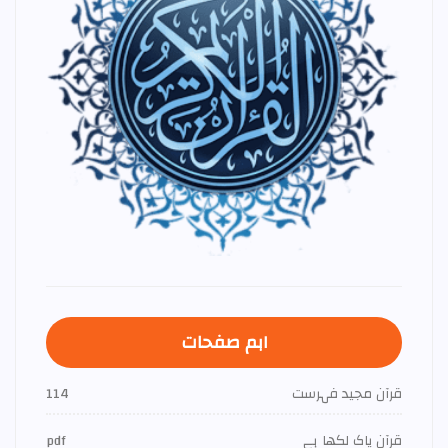
اہم صفحات
قرآن مجید فہرست
114
قرآن پاک لکھا ہے
pdf