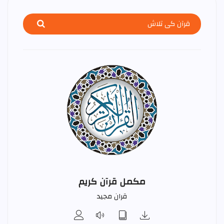
مکمل قرآن کریم
قران مجید