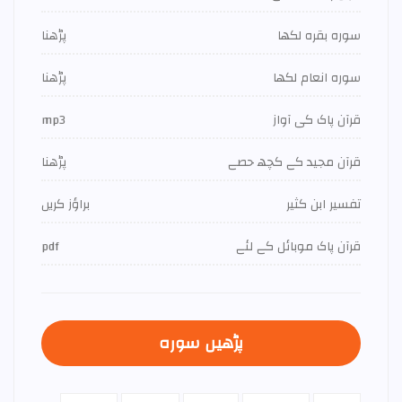
سورہ بقرہ لکھا
پڑھنا
سورہ انعام لکھا
پڑھنا
قرآن پاک کی آواز
mp3
قرآن مجید کے کچھ حصے
پڑھنا
تفسير ابن كثير
براؤز کریں
قرآن پاک موبائل کے لئے
pdf
پڑھیں سورہ