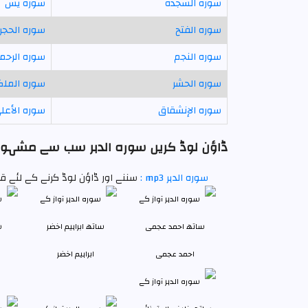
سورہ السجدہ
سورہ يس
سورہ الفتح
سورہ الحجر
سورہ النجم
سورہ الرحم
سورہ الحشر
سورہ الملک
سورہ الإنشقاق
سورہ الأعل
ڈاؤن لوڈ کریں سورہ الدہر سب سے مشہور ت
سورہ الدہر mp3 :
سننے اور ڈاؤن لوڈ کرنے کے لئے قا
احمد عجمی
ابراہیم اخضر