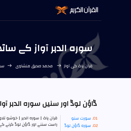
سورہ الدہر آواز کے سات
قرآن پاک کی آواز
محمد صدیق منشاوی
سور
ڈاؤن لوڈ اور سنیں سورہ الدہر آو
قرآن پاک | سورہ الدہر | خوشو تل
سورت سنو
راست سننے اور ڈاؤن لوڈ کرنے کے لئے ا
سوره ڈاؤن لوڈ