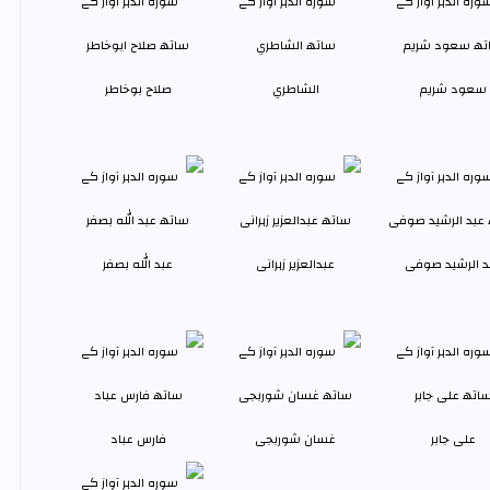
سعود شريم
الشاطري
صلاح بوخاطر
د الرشید صوفی
عبدالعزیر زہرانى
عبد الله بصفر
علی جابر
غسان شوربجی
فارس عباد