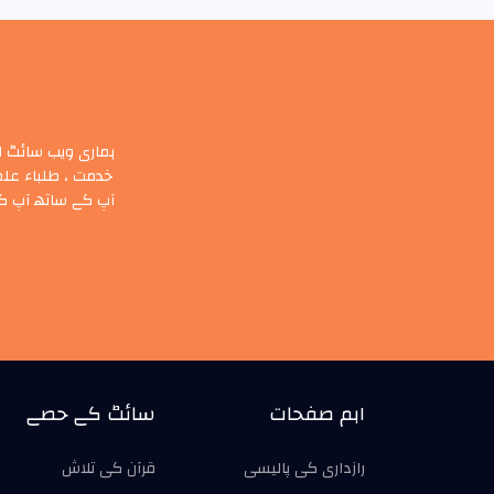
ہماری ویب سائٹ ا
خدمت ، طلباء علم
آپ کے ساتھ آپ کے
اہم صفحات
سائٹ کے حصے
رازداری کی پالیسی
قرآن کی تلاش