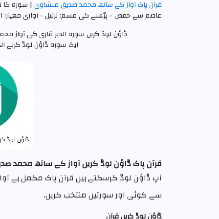
قرآن پاک آواز کے ساتھ محمد صدیق منشاوی
| سوره کا ن
عاصم سے حفص - پڑھنے کی قسم: ترتيل - آوازی معیار: ا
ڈاؤن لوڈ کریں سورہ الدہر قاری کی آواز محمد صدیق منشاوی mp3 اعلی
ایک سورہ ڈاؤن لوڈ کرنے الدہر mp3 مکمل اضغط علي الرابط 
ڈاؤن لوڈ کریں
قرآن پاک ڈاؤن لوڈ کریں آواز کے ساتھ محمد ص
آپ ڈاؤن لوڈ کرسکتے ہیں قرآن پاک مکمل ہے آ
سے کوئی اور سورتیں منتخب کریں۔
ڈاؤن لوڈ کریں قرآن