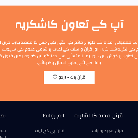
آپ کے تعاون کاشکریہ
یک معمولی اقدام کے طور پر قائم کی گئی تھی جس کا مقصد پیارے قرآن ا
 کی نگہداشت کرنا ، اور قرآن و سنت کے نصاب پر شرعی علوم کی سہولت فرا
 تعاون پر خوش ہیں ، اور ہم اللہ تعالٰی سے دعا گو ہیں کہ وہ ہمیں قبول ف
وقار کے لئے ہمارے اعمال پاک بنائے۔
قرآن پاک - اردو
قرآن مجید کا اشاریہ
اہم روابط
ہما
قرآن مجید روايات
قرآن پی ڈی ایف
سور
اسل