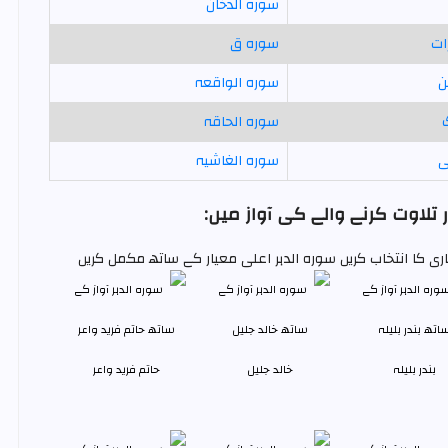
سورہ الدخان
ات
سورہ ق
ن
سورہ الواقعہ
سورہ الحاقہ
ى
سورہ الغاشیہ
لاوت کرنے والے کی آواز میں:
ری کا انتخاب کریں سورہ الدہر اعلی معیار کے ساتھ مکمل کریں
بندر بليلہ
خالد جليل
حاتم فرید واعر