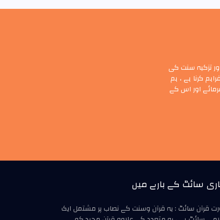
ور تزکیہ سنت کی
ہم کرنا ہے ، ہم
رمائے اور اس کے
ری سائٹ کے بارے میں
ت قرآن سائٹ : یہ قرآن وسنت کے نصاب پر مشتمل ایک
امی سائٹ ہے ، یہ متعدد کے علاوہ قرآن مجید کو